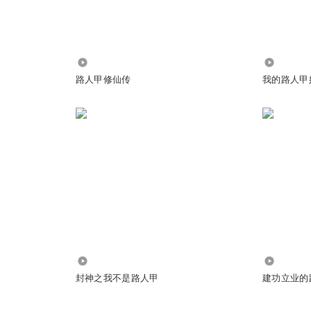
1.65万
2150
路人甲修仙传
我的路人甲
368
3.54万
封神之我不是路人甲
建功立业的