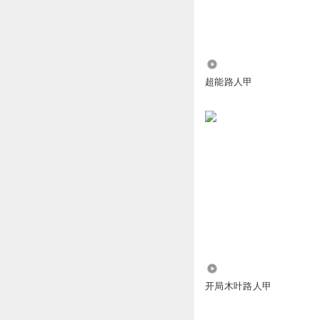
景嘉鱼航员
1
317
回复
2024-05-16
超能路人甲
22.63万
开局木叶路人甲