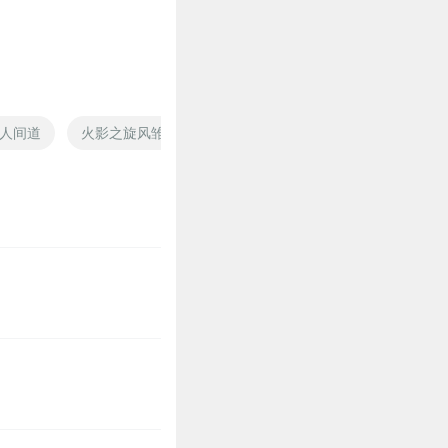
人间道
火影之旋风雏田传
守望者武
无尽守望
雏