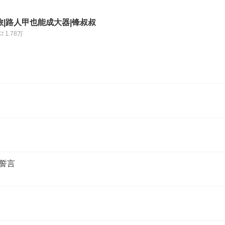
|路人甲也能成大器|锋叔叔
1.78万
的誓言