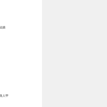
0
姑娘
路人甲