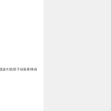
遗迹大陆|双子动漫著|锋叔