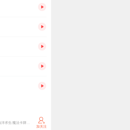
《我有一团造物火》已上线！《遗迹大陆》《开局一只小丑鱼》更新中。武灵帝国/星空物语/紫灵大陆/海洋求生/魔法卡牌/综漫物语/吴有用等经典专辑必须要打卡哦！更多精彩故事，请关注并搜索“锋叔叔”。
加关注