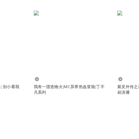
1.36万
579.81万
| 别小看我
我有一团造物火|MC异界热血冒险|丁不
紫灵外传之
凡系列
叔演播