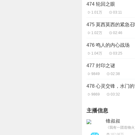
474 轮回之眼
1.01万
03:11
475 莫西莫西的紧急
1.02万
02:46
476 鸣人的内心战场
1.04万
03:25
477 封印之谜
9849
02:38
478 心灵交锋，水门
9869
03:32
主播信息
锋叔叔
182.08万