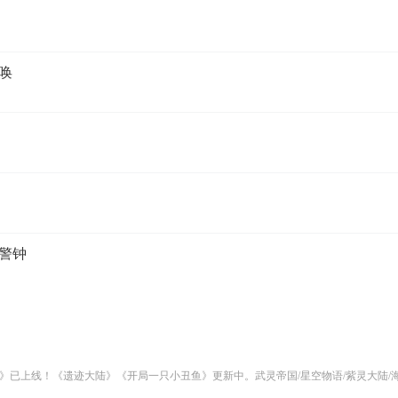
召唤
的警钟