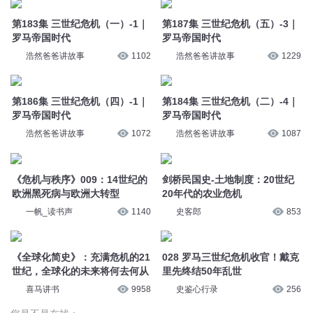
第183集 三世纪危机（一）-1｜
第187集 三世纪危机（五）-3｜
罗马帝国时代
罗马帝国时代
浩然爸爸讲故事
1102
浩然爸爸讲故事
1229
第186集 三世纪危机（四）-1｜
第184集 三世纪危机（二）-4｜
罗马帝国时代
罗马帝国时代
浩然爸爸讲故事
1072
浩然爸爸讲故事
1087
《危机与秩序》009：14世纪的
剑桥民国史-土地制度：20世纪
欧洲黑死病与欧洲大转型
20年代的农业危机
一帆_读书声
1140
史客郎
853
《全球化简史》：充满危机的21
028 罗马三世纪危机收官！戴克
世纪，全球化的未来将何去何从
里先终结50年乱世
喜马讲书
9958
史鉴心行录
256