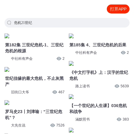
打开APP
危机21世纪
第182集 三世纪危机-1、三世纪
第185集 4、三世纪危机的后果
危机的根源
中社科有声会
2
中社科有声会
2
《中文打字机》上：汉字的世纪
世纪佳缘的最大危机，不止灰黑
危机
产
路上读书
5639
旧街口大爷
467
【一个世纪的人生课】036危机
罗马史23丨刘津瑜：“三世纪危
和战争
机”？
涵默照书
383
大先生说
7526