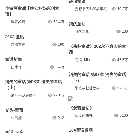
满满_Mia
50.7万
007 北欧童话-冬天的童话
儿童教育日常
12万
谜语童话
妄想书房儿童故事机
40.2万
小猪写童话【晚安妈妈原创童
话】
晚安妈妈
53.4万
我的童话
时代文化
136
2062.童话
红果有声
160
《格林童话》202永不真实的童
话
满满_Mia
45.6万
童话新编
曲小奇
9.4万
消失的童话 第08章 消失的童话
（下）
消失的童话 第08章 消失的童话
呆瓜叔叔讲故事
97.6万
（上）