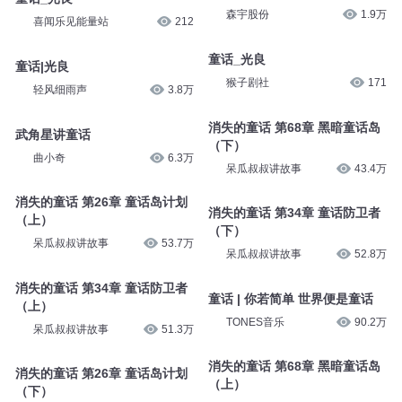
呆瓜叔叔讲故事
99.1万
《爱若童话》
活泼的狒狒
8106
光良-童话
红居堂
242
184童话漏洞
森宇股份
1.9万
童话_光良
喜闻乐见能量站
212
童话_光良
猴子剧社
171
童话|光良
轻风细雨声
3.8万
消失的童话 第68章 黑暗童话岛
（下）
武角星讲童话
呆瓜叔叔讲故事
43.4万
曲小奇
6.3万
消失的童话 第34章 童话防卫者
消失的童话 第26章 童话岛计划
（下）