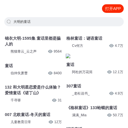
打开APP
大明的童话
锦衣大明-1595集 童话里都是骗
格林童话：谜语童话
人的
Cv何方
4.7万
熊猫青云_云之声
9564
童话
童话
阿杜的万花筒
12.1万
伯仲失萧曹
8400
307童话
132 和大明星恋爱是什么体验？
_老杜说书_
4.9万
爱情童话《诺丁山》
千寻驿
31
《格林童话》133蛤蟆的童话