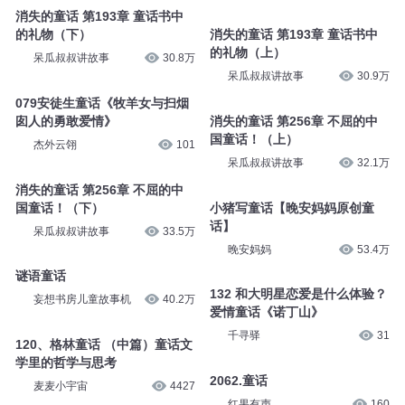
消失的童话 第193章 童话书中
的礼物（下）
消失的童话 第193章 童话书中
的礼物（上）
呆瓜叔叔讲故事
30.8万
呆瓜叔叔讲故事
30.9万
079安徒生童话《牧羊女与扫烟
囱人的勇敢爱情》
消失的童话 第256章 不屈的中
国童话！（上）
杰外云翎
101
呆瓜叔叔讲故事
32.1万
消失的童话 第256章 不屈的中
国童话！（下）
小猪写童话【晚安妈妈原创童
话】
呆瓜叔叔讲故事
33.5万
晚安妈妈
53.4万
谜语童话
132 和大明星恋爱是什么体验？
妄想书房儿童故事机
40.2万
爱情童话《诺丁山》
千寻驿
31
120、格林童话 （中篇）童话文
学里的哲学与思考
2062.童话
麦麦小宇宙
4427
红果有声
160