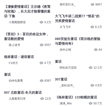
青柠苏打水_
9857
【凄惨爱情童话】王尔德《夜莺
与玫瑰》，长大后才能看懂的童
话·下集
大飞飞牛讲二战第77 “情圣”的
另类爱情童话
小黄帽观察室
4.2万
大飞飞牛
6.1万
《苔丝》3：盲目的命运女神，
童话般的爱情
080安徒生童话《荷尔格的冒险
与爱情传奇》
路上读书
5557
杰外云翎
64
格林童话：谜语童话
童话
Cv何方
4.7万
阿杜的万花筒
12.1万
童话
307童话
伯仲失萧曹
8397
_老杜说书_
4.9万
007 北欧童话-冬天的童话
《格林童话》133蛤蟆的童话
儿童教育日常
12万
满满_Mia
50.7万