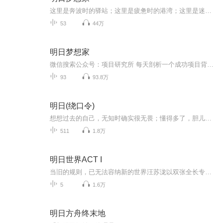
这里是奔波时的驿站；这里是疲惫时的港湾；这里是迷茫时的灯塔；这里是拼搏时的支柱。明日梦想家，温暖你我他
53
44万
明日梦想家
微信搜索公众号：项目研究所 每天剖析一个成功项目背后的成功之道，希望给你带来源源不断的项目灵感和对各行各业最新的认知洞察，以及有条理、有逻辑的成功项目思维方式，看别人的成功项目，找自己的财富方向！
93
93.8万
明日(绕口令)
想想过去的自己，无知时确实很无畏；懂得多了，胆儿也就小了，也能识别和绕开很多陷阱了。是啊，人生并不是一场简单的表演，不需要刻意地张扬和炫耀，能把事情做成才算本事！小心驶得万年船；小心一点，就使得主观不至于出来作乱。
511
1.8万
明日世界ACT I
当旧的规则，已无法容纳新的世界汪苏泷以双张全长专辑、二十首巅峰之作，重塑华语乐坛度量衡这趟从万人体育场出发的时代远征，正壮阔燎原汪苏泷双张全长专辑《明日世界 Age Of Romance》 第一幕《明日世界 ACT I》，现已降临明天的流行音乐，该是怎样的呢...
5
1.6万
明日方舟终末地