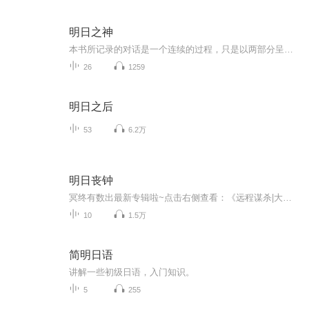
明日之神
本书所记录的对话是一个连续的过程，只是以两部分呈现给大家。第一部分涉及人类当前对神的认知，并讲述有关神的新理念，后者勾画出不远的将来我们心目中将存在的神。第二部分审视这些新理念将如何落地生根、如何作用于我们的生命、如何帮助我们创造一个新...
26
1259
明日之后
53
6.2万
明日丧钟
冥终有数出最新专辑啦~点击右侧查看：《远程谋杀|大型悬疑刑侦推理小说》...
10
1.5万
简明日语
讲解一些初级日语，入门知识。
5
255