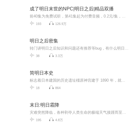
成了明日末世的NPC|明日之后|精品双播
前40集为免费试听，第41集起为付费音频，0.2元/集，会员免费收听！日更2集，不定时爆更，多多评论订阅可加更哦~【内容介绍】一觉醒来，发现自己成了一款游戏中的npc，而且还不是自己的那个世界的游戏中的npc，而是成了另一个世界的同款虚拟网游中的npc，而...
193
126.9万
明日之后密集
转门讲明日之后知识和问题还有推荐等bug，有什么明日之后的问题可以问我
38
3.3万
简明日本史
标志着日本建国的历史遗址橿原神宫建于 1890 年，就在约 2,700 年前日本第一位天皇神武天皇即位的地方。橿原神宫位于畝傍山山麓，是纪念日本建国的精神圣地，占地面积近 53 万平方米。不容错过欣赏美丽的本社建筑探索青刚栎林交通路线在近铁奈良站乘坐近铁...
18
864
末日:明日霜降
灾难突然降临，各种剥夺人类生命的极端天气接踵而至，人类文明被彻底冰封。未世之下，幸存下来的人类贪婪本性尽显，秩序全无.....洪宇曾在冰封末世中生存了四年。无意间得知幸存者基地的真相，被人下毒暗害而死!结果却意外重生回到了未世来临前，有着上一...
195
4.8万