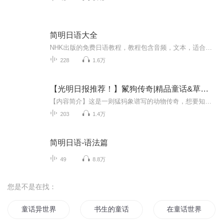
简明日语大全
NHK出版的免费日语教程，教程包含音频，文本，适合日语初学者，本专辑里将包含全部的音频资源。截至目前为止，简明日语共有三个版本，分别是：2011年出版的，主人公是阿强，男。共52集。2015年出版的，主人公是小樱，女。共48集。本专集封面是这一版的教材...
228
1.6万
【光明日报推荐！】鬣狗传奇|精品童话&草原探险
【内容简介】这是一则猛犸象谱写的动物传奇，想要知道鬣狗是一群怎么样欢乐而傻傻的狗狗吗，来听我的故事，他们其实完全不想你想象的样子，他们团结，勇敢，又傻的可爱，甚至是傻得狡猾，时而还要玩耍一些阴谋诡计，但是他们都是为了生存，为生存而战才是...
203
1.4万
简明日语-语法篇
49
8.8万
您是不是在找：
童话异世界
书生的童话
在童话世界当魔女