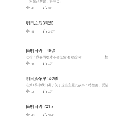
「权限已解锁，管理员」
41
3413
明日之后(精选)
85
2.9万
简明日语—48课
吐槽：我要写啥才不会提醒“有敏感词”~~~~~~~~~~~想了解细节还请私信我吧(`・ω・´)
48
1万
明日酒馆第1&2季
在第1季中我们讲了关于这些主题的故事：特德姜、爱情、不是爱情、精神病人、神秘博士、小时候的影响我们的阅读、恐怖、幽默、孤独、和一期无主题的大乱讲，以及一篇关于动物的番外篇。在第2季中，我们以没有逻辑的关键词来定位故事的核心，让故事更自由。...
18
1万
简明日语 2015
48
3445