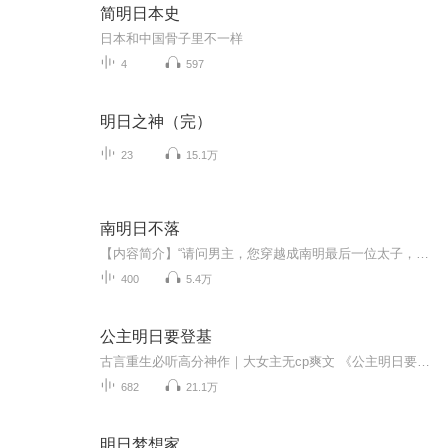
简明日本史
日本和中国骨子里不一样
4
597
明日之神（完）
23
15.1万
南明日不落
【内容简介】“请问男主，您穿越成南明最后一位太子，作何感想？是否感觉到了鸭力？” “没吧，毕竟本人可是开了所有明末文中最逆天的金手指。”版权来源：阅文集团【作者/主播】作者：白面黑厮主播：半声笛【购买须知】1、部分集数可免费试听，具体以专...
400
5.4万
公主明日要登基
古言重生必听高分神作｜大女主无cp爽文 《公主明日要登基》，又名《皇家扶弟魔，重生后我杀疯了》 【前50集免费】【每日8:00更新5集】【欢迎订阅、收藏、转发、点赞，月票投一投】 【加群小助手薇 lizhizhi618 粉丝群收听有奖！一起追剧】 内容简介 上一...
682
21.1万
明日梦想家