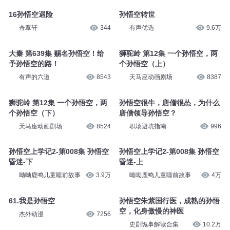
16孙悟空遇险
孙悟空转世
奇覃轩
344
有声优选
9.6万
大秦 第639集 赐名孙悟空！给
狮驼岭 第12集 一个孙悟空，两
予孙悟空的路！
个孙悟空（上）
有声的六道
8543
天马座动画剧场
8387
狮驼岭 第12集 一个孙悟空，两
孙悟空很牛，唐僧很怂，为什么
个孙悟空（下）
唐僧领导孙悟空？
天马座动画剧场
8524
职场避坑指南
996
孙悟空上学记2-第008集 孙悟空
孙悟空上学记2-第008集 孙悟空
昏迷-下
昏迷-上
呦呦鹿鸣儿童睡前故事
3.9万
呦呦鹿鸣儿童睡前故事
4万
61.我是孙悟空
孙悟空朱紫国行医，成熟的孙悟
空，化身傲慢的神医
杰外动漫
7256
史剧诡事解读合集
10.2万