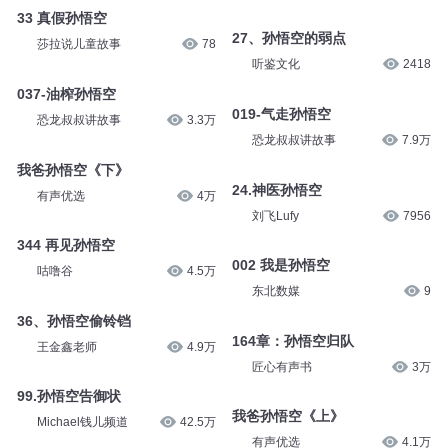
33 真假孙悟空
27、孙悟空的弱点
莎拉说儿童故事
78
听鉴文化
2418
037-油榨孙悟空
019-气走孙悟空
恐龙叔叔讲故事
3.3万
恐龙叔叔讲故事
7.9万
我爸孙悟空《下》
24.神医孙悟空
有声优选
4万
刘飞Lufy
7956
344 再见孙悟空
002 我是孙悟空
咕噜谷
4.5万
东北数媒
9
36、孙悟空偷铃铛
164章：孙悟空归队
王金鑫老师
4.9万
匠心有声书
3万
99.孙悟空告御状
我爸孙悟空《上》
Michael钱儿频道
42.5万
有声优选
4.1万