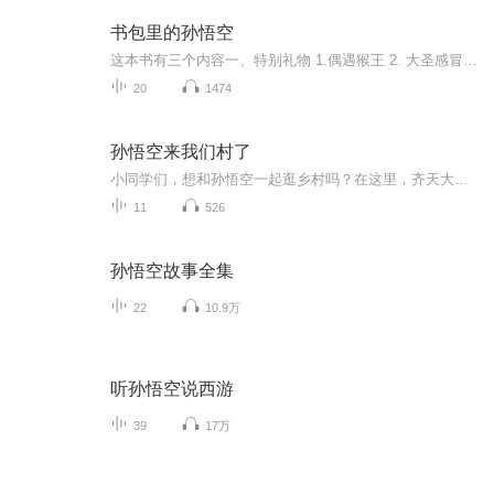
书包里的孙悟空
这本书有三个内容一、特别礼物 1.偶遇猴王 2. 大圣感冒 3.被逐师门 4.引走罗毛毛 5. 不打不相交 6.相赠变化 7.初试身手 8.大战恐龙 9.原来如此二、特别实验 1.喷泉烟雾 2. 室外变化 3. 飞行与跳舞 4. 隐形衣服 5. 三次变化三、非常真假 1.好坏之争 2.真假鲁格格 3. 两个女儿 4.铁头伤心 5.出乎意料 6.难舍难分
20
1474
孙悟空来我们村了
小同学们，想和孙悟空一起逛乡村吗？在这里，齐天大圣会从故事书里跳出来，带着村里的小动物们去采仙桃、看晚霞！卓越的回族儿童文学作家郭风爷爷，用神奇的文笔让花朵会说话、溪水会唱歌、动物会淘气。主播“清菊有声”也是资深语言文学工作者，会用清朗...
11
526
孙悟空故事全集
22
10.9万
听孙悟空说西游
39
17万