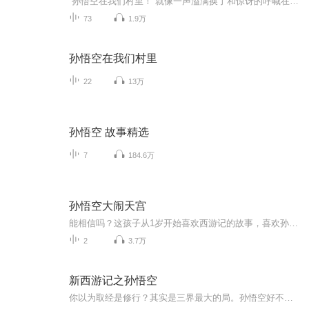
“孙悟空在我们村里！”就像一声溢满换了和惊讶的呼喊在人群中扩散开来，惹的大家唰的一下扭头张望——好有趣，好令人期待的书啊！孙悟空怎么来我们村里了？不会是穿越剧吧？或者是根据《西游记》重新创编通话了吧？还有，这目录真是吸引人——《花的沐浴...
73
1.9万
孙悟空在我们村里
22
13万
孙悟空 故事精选
7
184.6万
孙悟空大闹天宫
能相信吗？这孩子从1岁开始喜欢西游记的故事，喜欢孙悟空。 小时候各种金箍棒可以把家里所有东西都cei了，可以轮着棒子打每个家庭成员 爷爷给他做了纸的金箍棒有数十个 泡沫的，桃木的，塑料的 其中最最喜欢的是孙悟空大闹天宫的章节 钱儿爸的超级西游记目...
2
3.7万
新西游记之孙悟空
你以为取经是修行？其实是三界最大的局。孙悟空好不容易从五指山下爬出来，戴上紧箍儿，扛起金箍棒，准备老老实实护送一个和尚去西天。可他渐渐发现——妖怪是安排好的，劫难是写好的，连被打死的白骨精，都是被灭口的。“师父，你说取经是为了普度众生。...