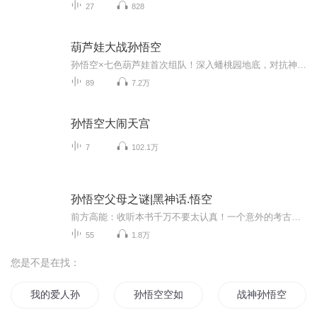
27
828
葫芦娃大战孙悟空
孙悟空×七色葫芦娃首次组队！深入蟠桃园地底，对抗神秘“符老”与汲灵蛛群。
89
7.2万
孙悟空大闹天宫
7
102.1万
孙悟空父母之谜|黑神话.悟空
前方高能：收听本书千万不要太认真！一个意外的考古发现，一座隐藏在深山中的“双圣庙”，颠覆了对《西游记》的传统理解。孙悟空真的是草根出身吗？猪八戒的后台是谁？沙悟净果真是腹黑的代表？小白龙从不降妖为何成就了菩萨果位？孙悟空的父母到底是谁？...
55
1.8万
您是不是在找：
我的爱人孙悟空
孙悟空空如也
战神孙悟空