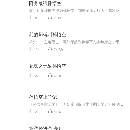
附身最强孙悟空
重生到龙珠世界成为孙悟空，我表示压力很大！弗利萨，听说你很怕金色的赛亚人？要不我变个蓝色的吧，蓝色的赛亚人你怕不怕？话说沙鲁，你不是能无限再生的么？我不就砍了你九百九十九条胳膊么，快再生一条让我凑个整呗！贝吉塔呦，我真不知道特兰克斯的发型为什么这么像我，你不信隔壁老王，还能不信我隔壁老孙么？变成赛亚人后，脾气真的是越来越暴躁了，发起狠来，元气弹都往自己头上砸...
8
2919
我的师傅叫孙悟空
简介: ： 主角死亡，意外穿越到异界平凡少年身上，于乡村后山竟发现了传说中被五指山镇压的孙悟空，略施手段拜得孙悟空为师，从此霍乱天下
75
29.9万
龙珠之无敌孙悟空
27
3429
孙悟空上学记
《孙悟空趣上学》！奇幻童话版《米小圈上学记》!有趣有料!幽默搞笑!我是孙悟空，读书又打怪，上学好有趣!孙悟空上小学三年级啦!他和同学猪八戒、小白龙、沙悟净、牛魔王、如意真仙、哪吒、二郎神、铁扇公主、嫦娥，以及语文老师唐三藏、体育老师菩提祖师、...
22
4120
拯救孙悟空(完）