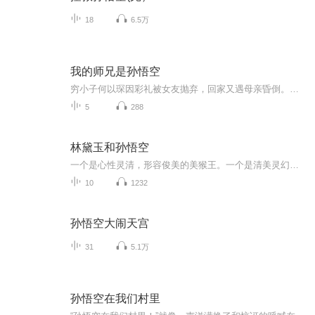
18
6.5万
我的师兄是孙悟空
穷小子何以琛因彩礼被女友抛弃，回家又遇母亲昏倒。医院急需三十万手术费，走投无路的他进入神秘当铺后竟意外穿书。还成了大名鼎鼎的孙悟空的师弟，在书中世界，他能否靠着孙悟空摆脱困境，逆袭人生，救回母亲，续写属于自己的传奇？
5
288
林黛玉和孙悟空
一个是心性灵清，形容俊美的美猴王。一个是清美灵幻，无垢无尘的阆苑仙葩。成知己并肩闯荡天下啦！欢喜冤家天作之合古典名著异想天开一句话简介：在我庇佑下，带你游遍三川五岳。立意：不管多困难，都存在希望，生活会越来越好！
10
1232
孙悟空大闹天宫
31
5.1万
孙悟空在我们村里