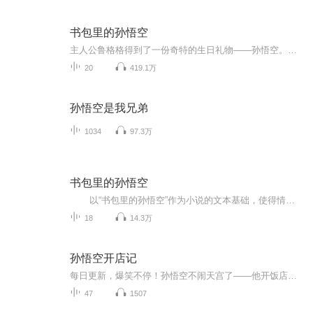
书包里的孙悟空
主人公鲁格格得到了一份奇特的生日礼物——孙悟空。孙悟空的到来，使鲁格格的生活充满了奇趣。鲁格格意外地通过孙悟空的戏法学会了很多生活中的小常识，并通过各种吵闹与经历领悟了生活中的许多真谛，懂得了父母心，明白了朋友情。本书富有教育意义，让孩子们在阅读的过程中，感受惊喜，享受乐趣，并获得知识。 儿子的睡前故事，边读边录，可能会有小朋友插嘴等意外发生，又无法及时编辑，难免粗糙，也无法保证规律地录制和上传，还望海涵！已经完本了哦~ 作者简介：何光占，吉林省乾安县人，东北师范大学毕业，现任《小说月刊》首席编辑，曾发表小说、散文、评论、寓言、儿童舞台剧一百八十万字，创作、出版长篇小说《佳宁公主》《雪刺》《郭尔罗斯铁血队》，寓言集《蚂蚁搏大象》，名著点评本《彼得·潘》《神秘岛》《绿屋的安妮》等，儿童舞台剧《海洋舞会：人鱼公主》《小红帽与大笨狼》等。曾获第四届文学期刊优秀编辑奖、首届《小说选刊》《小小说选刊》“钟宣杯”双刊优秀编辑奖、《小小说选刊》第15 届优秀责任编辑奖。
20
419.1万
孙悟空是我兄弟
1034
97.3万
书包里的孙悟空
以“书包里的孙悟空”作为小说的文本基础，使得情节新鲜别致，文字逗趣活泼，想象力别具一格，并将现实与幻想融合在一起，把呵护孩子们的天性当成了努力的方向。 ...
18
14.3万
孙悟空开店记
每日更新，爆笑不停！孙悟空不闹天宫了——他开饭店了！从花果山小破村出来的愣头青孙悟空，背着一口“金箍锅”，翻山越岭来到城里。他拜师菩提厨师学校，学了一身颠锅炒菜的本事，被猎头太白金星挖进了全城最大的“天庭大饭店”。结果呢？说好的“上灶炒...
47
1507