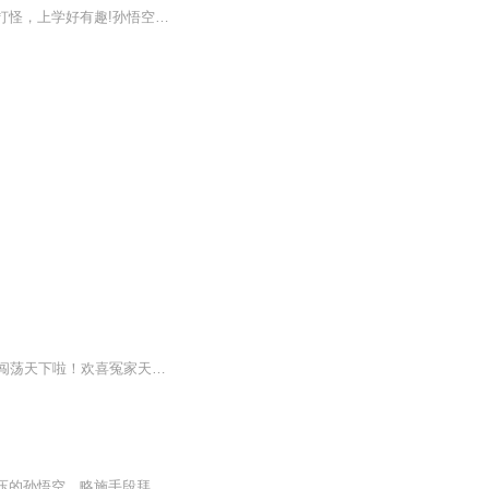
《孙悟空趣上学》！奇幻童话版《米小圈上学记》!有趣有料!幽默搞笑!我是孙悟空，读书又打怪，上学好有趣!孙悟空上小学三年级啦!他和同学猪八戒、小白龙、沙悟净、牛魔王、如意真仙、哪吒、二郎神、铁扇公主、嫦娥，以及语文老师唐三藏、体育老师菩提祖师、...
一个是心性灵清，形容俊美的美猴王。一个是清美灵幻，无垢无尘的阆苑仙葩。成知己并肩闯荡天下啦！欢喜冤家天作之合古典名著异想天开一句话简介：在我庇佑下，带你游遍三川五岳。立意：不管多困难，都存在希望，生活会越来越好！
简介: ： 主角死亡，意外穿越到异界平凡少年身上，于乡村后山竟发现了传说中被五指山镇压的孙悟空，略施手段拜得孙悟空为师，从此霍乱天下