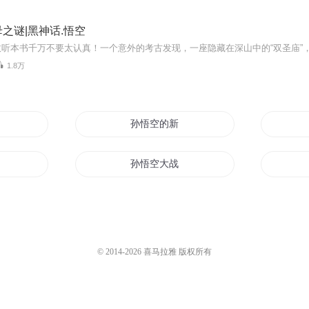
之谜|黑神话.悟空
1.8万
记
孙悟空的新传说
孙悟空大战牛魔王
悟空
后世孙悟空
悟空
战神孙悟空
© 2014-
2026
喜马拉雅 版权所有
悟空
孙悟空空如也