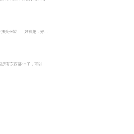
“孙悟空在我们村里！”就像一声溢满换了和惊讶的呼喊在人群中扩散开来，惹的大家唰的一下扭头张望——好有趣，好令人期待的书啊！孙悟空怎么来我们村里了？不会是穿越剧吧？或者是根据《西游记》重新创编通话了吧？还有，这目录真是吸引人——《花的沐浴...
能相信吗？这孩子从1岁开始喜欢西游记的故事，喜欢孙悟空。 小时候各种金箍棒可以把家里所有东西都cei了，可以轮着棒子打每个家庭成员 爷爷给他做了纸的金箍棒有数十个 泡沫的，桃木的，塑料的 其中最最喜欢的是孙悟空大闹天宫的章节 钱儿爸的超级西游记目...