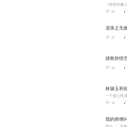
22
龙珠之无
27
拯救孙悟空
18
林黛玉和
10
我的师傅