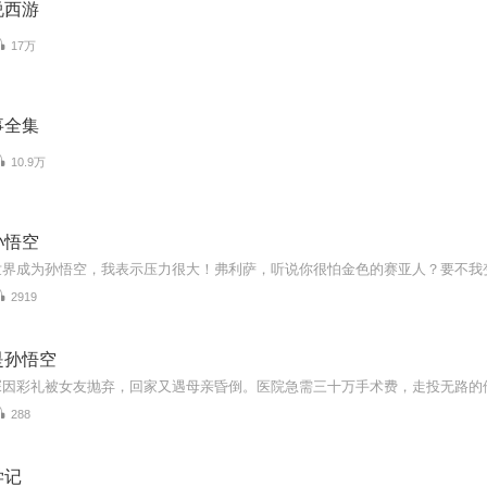
说西游
17万
事全集
10.9万
孙悟空
2919
是孙悟空
288
学记