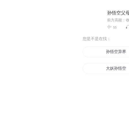
孙悟空父母
55
您是不是在找：
孙悟空异界
大妖孙悟空
我的爱人孙
万界战神孙
齐天战神孙