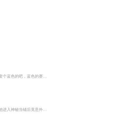
重生到龙珠世界成为孙悟空，我表示压力很大！弗利萨，听说你很怕金色的赛亚人？要不我变个蓝色的吧，蓝色的赛亚人你怕不怕？话说沙鲁，你不是能无限再生的么？我不就砍了你九百九十九条胳膊么，快再生一条让我凑个整呗！贝吉塔呦，我真不知道特兰克斯的发型为什么这么像我，你不信隔壁老王，还能不信我隔壁老孙么？变成赛亚人后，脾气真的是越来越暴躁了，发起狠来，元气弹都往自己头上砸...
穷小子何以琛因彩礼被女友抛弃，回家又遇母亲昏倒。医院急需三十万手术费，走投无路的他进入神秘当铺后竟意外穿书。还成了大名鼎鼎的孙悟空的师弟，在书中世界，他能否靠着孙悟空摆脱困境，逆袭人生，救回母亲，续写属于自己的传奇？