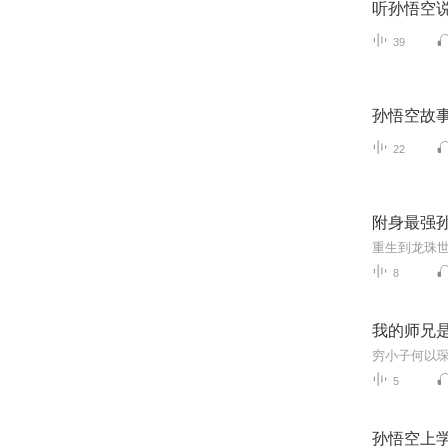
听孙悟空
39
孙悟空故
22
附身最强
8
我的师兄
5
孙悟空上