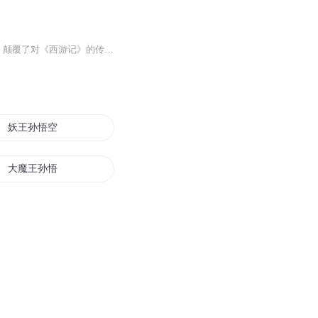
前方高能：收听本书千万不要太认真！一个意外的考古发现，一座隐藏在深山中的“双圣庙”，颠覆了对《西游记》的传统理解。孙悟空真的是草根出身吗？猪八戒的后台是谁？沙悟净果真是腹黑的代表？小白龙从不降妖为何成就了菩萨果位？孙悟空的父母到底是谁？...
妖王孙悟空
大魔王孙悟空
妖帝孙悟空
俺是妖猴孙悟空
妖圣孙悟空