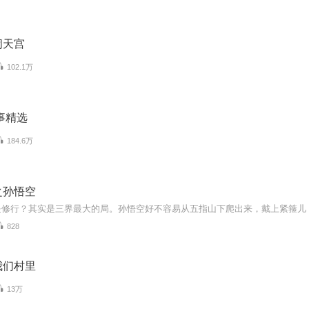
闹天宫
102.1万
事精选
184.6万
之孙悟空
828
我们村里
13万