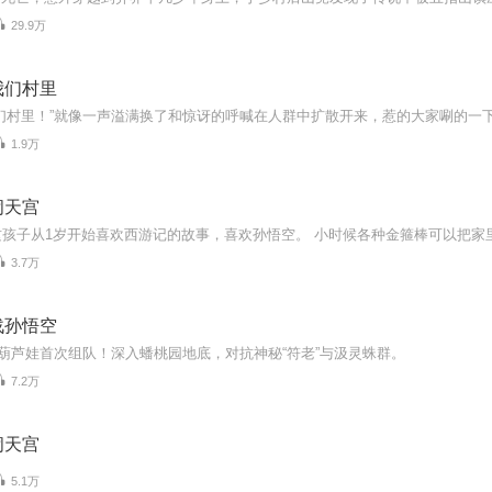
29.9万
我们村里
1.9万
闹天宫
3.7万
战孙悟空
葫芦娃首次组队！深入蟠桃园地底，对抗神秘“符老”与汲灵蛛群。
7.2万
闹天宫
5.1万