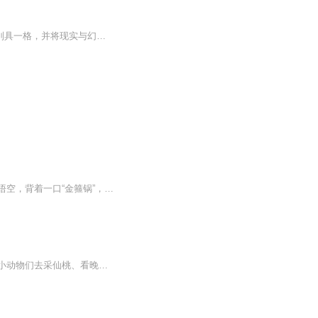
以“书包里的孙悟空”作为小说的文本基础，使得情节新鲜别致，文字逗趣活泼，想象力别具一格，并将现实与幻想融合在一起，把呵护孩子们的天性当成了努力的方向。 ...
每日更新，爆笑不停！孙悟空不闹天宫了——他开饭店了！从花果山小破村出来的愣头青孙悟空，背着一口“金箍锅”，翻山越岭来到城里。他拜师菩提厨师学校，学了一身颠锅炒菜的本事，被猎头太白金星挖进了全城最大的“天庭大饭店”。结果呢？说好的“上灶炒...
小同学们，想和孙悟空一起逛乡村吗？在这里，齐天大圣会从故事书里跳出来，带着村里的小动物们去采仙桃、看晚霞！卓越的回族儿童文学作家郭风爷爷，用神奇的文笔让花朵会说话、溪水会唱歌、动物会淘气。主播“清菊有声”也是资深语言文学工作者，会用清朗...