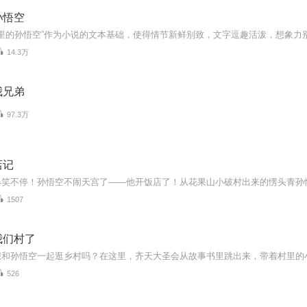
孙悟空
14.3万
我兄弟
97.3万
店记
1507
我们村了
526