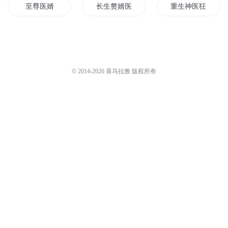
至尊医婿
长生赘婿医圣
重生神医狂婿
医婿至尊
圣手神医小豪婿
最强神医女婿
神王医婿
医道豪婿
医武狂婿
© 2014-
2026
喜马拉雅 版权所有
医道狂婿
重生之赘婿神医
神医赘婿宠妻如命
最强长生医婿
大唐神医女婿
重生医武赘婿
神医霸婿
天才医婿