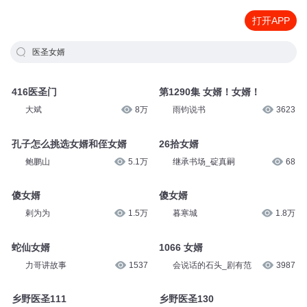
打开APP
医圣女婿
416医圣门
第1290集 女婿！女婿！
大斌
8万
雨钧说书
3623
孔子怎么挑选女婿和侄女婿
26拾女婿
鲍鹏山
5.1万
继承书场_碇真嗣
68
傻女婿
傻女婿
剌为为
1.5万
暮寒城
1.8万
蛇仙女婿
1066 女婿
力哥讲故事
1537
会说话的石头_剧有范
3987
乡野医圣111
乡野医圣130