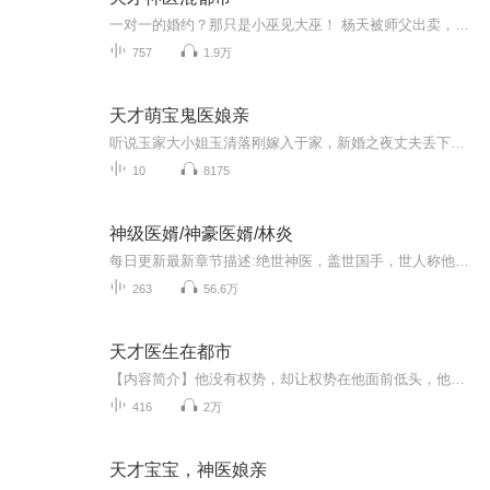
一对一的婚约？那只是小巫见大巫！ 杨天被师父出卖，面对三重婚约的窘境，内心煎熬。为了追求爱意满满的馒头，他踏上了都市征程。他的医术惊世骇人，令人起死回生；武力无敌，无形中碾压对手。高富帅、富二代，统统不在话下。然而，当名门豪族争相索婿，冰...
757
1.9万
天才萌宝鬼医娘亲
听说玉家大小姐玉清落刚嫁入于家，新婚之夜丈夫丢下她带着心爱的女人离家出走了。听说玉清落在嫁入于家半年后，莫名其妙的怀孕了。听说……玉清落死了，和肚子里的孩子都被烧死在了一间四面漏风的破庙里，死无葬身之地。只是——六年后，玉清落摸了摸身边站着的小不点，轻哼一声，问，“听说你死了，有没有报仇的冲动？”“你怎么不去报仇？她们还说你死了，还说你死状凄惨，还说你偷人，还说你应该浸猪笼，还说你样貌奇丑，还说你……啊，娘亲，你再抽我脑袋我就离家出走了。”“现在有没有报仇的冲动了？”玉清落挑着眉，轻哼一声。“……有了。”欢迎收听由南南所著，另半心沙倾情演绎，爆红全网的《玲珑璞玉重生妃》，又名《天才萌宝鬼医娘亲》，一个呆萌儿子，一个鬼医娘亲，一起跟随我，看他们如何把这天下搅得风云变色。
10
8175
神级医婿/神豪医婿/林炎
每日更新最新章节描述:绝世神医，盖世国手，世人称他为在世华佗，回到家岳母却拿他当保姆使唤。《神级医婿》又名《神豪医婿》主角：林炎，小说的文字版已经全部都更新完了。由于音频节目更新的比较慢，如想快速阅读小说文字版的全部章节，请在微信中搜索公众号 【电脑读书】，并在公众号中回复，关注后，便可快速免费阅读小说文字版全集。 （注意：需要在公众号中回复才有效哦）第1章“啪！”林炎刚刚心不在焉的打开大门，一件黑色布料砸在脑门上，挡住他的视线。伸手一抓，才发现...
263
56.6万
天才医生在都市
【内容简介】他没有权势，却让权势在他面前低头，他没有钱财，却让执掌钱财的大佬在他面前俯首，他不是潘安，却让无数美女投怀送抱！，这一切都是因为他有定人生死的医术！活死人肉生白骨，你想活命吗？想的话跪下求我！【作者/主播简介】作者：尘梦逍遥主...
416
2万
天才宝宝，神医娘亲