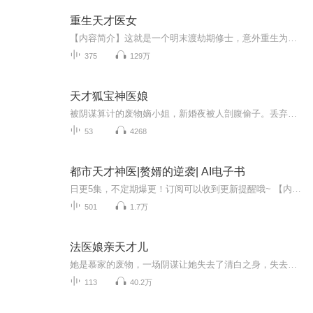
重生天才医女
【内容简介】这就是一个明末渡劫期修士，意外重生为现代都市花季少女的故事。且看她如何在恢复实力的同时，建立起属于自己的巨大财富王国和势力帝国！【作者/主播简介】作者：时秋醉，网络写手，写有《重生天才医女》等作品。主播：奕小雯【购买须知】1、...
375
129万
天才狐宝神医娘
被阴谋算计的废物嫡小姐，新婚夜被人剖腹偷子。丢弃乱葬岗。再次睁眼时换了个芯子，现代隐世家族传人，发现肚子里还有个宝宝，费尽千辛万苦生，下居然是只小狐狸。从此带着天才小宝宝。从废物到天才逆袭翻身，报仇等一系列打怪升级……
53
4268
都市天才神医|赘婿的逆袭| AI电子书
日更5集，不定期爆更！订阅可以收到更新提醒哦~ 【内容简介】 中医隐世世家的二少爷秦淮，身背两份婚约，无奈下山，入了都市才知，自己居然被爷爷出卖，拿着一纸“入赘婚约”，秦淮秉承着了弘扬中医的信念，开始了啼笑皆非的生活…… 【作者介绍】 作...
501
1.7万
法医娘亲天才儿
她是慕家的废物，一场阴谋让她失去了清白之身，失去了最爱的母亲。她是现代法医兼杀手，一场意外让她依附在了她的身上。元戒的出现，让她明白自己的身世，继承了元家世代相传的武学。六年后，浴火重生，带着儿子重返家族，查找母亲之死，寻毁清白之人。她以不在是她，六年的洗筋，让她成为了大陆上人人得知的龙神。入江湖，入朝廷，看她如何一一应付。
113
40.2万