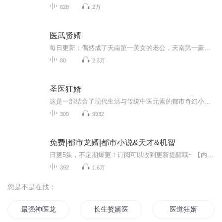
628
2万
医武贤婿
每日更新：偶然成了天南第一美女的老公，天南第一豪阀的上门女婿，叶风本以为从此过上了老婆孩子热炕头的幸福生活，可惜老婆非常讨厌自己……【收听须知】1、叫《医武贤婿》。2、小说的文字版已经全部都更新完了。由于音频节目更新的比较慢，如想快速阅读小说文字版的全部章节，请在微信中搜索公众号【鸡蛋文学】，关注后，并在公众号中回复：【123】，便可快速阅读小说文字版全集。（注意：需要在公众号中回复才有效哦）看到了吗？那就是叶风，也不知走了什么狗屎运，竟然成了天...
80
2.3万
圣医狂婿
这是一部结合了现代生活与传统中医元素的都市奇幻小说。故事讲述了陈庸，一个因为罕见病症而在冬日里穿着短袖的少年，如何在一次意外的救援中获得了传说中的《百毒经》，并逐渐揭开了自己身体秘密的同时，也卷入了一系列既危险又奇妙的事件之中。陈庸的生...
309
9932
免费|都市龙婿|都市小说&天才&机智
日更5集，不定期爆更！订阅可以收到更新提醒哦~ 【内容简介】 平凡青年赵宝，肩负妹妹生死重担，误打误撞踏入豪门李府，成为李月琪的名义夫。表面的荣华下，隐藏着未婚夫胡安的影子，两人关系如迷雾重重。面对世家的冷眼和重重刁难，赵宝以坚韧之心揭开层...
392
1.6万
您是不是在找：
最强神医龙婿
长生赘婿医圣
医道狂婿