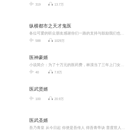
319
13.7万
纵横都市之天才鬼医
各位可爱的听众朋友感谢你们一路的支持与鼓励我们也将会更加努力的创造更多优秀的作品你们的支持就是我们最大的动力...
588
1029万
医神豪婿
小说简介：为了十万元的医药费，林漠当了三年上门女婿。 三年做牛做马，换来的只是一句窝囊废。 妹妹病危，半夜打电话找出差的妻子借钱，竟是一个男人接了电话。 万念俱灰中，却从祖传玉佩获得先祖神医传承。 自此，世间众生，生死皆在他一念之间。收听须知音频节目更新的比较慢,在收听过程中，如想快速阅读小说文字版全集请在薇信中搜索公众号［桌子书架］，关注并回复数字：［ 105 ］便可快速阅读文字全版。（注意：需要在公、众、号中回复才有效）...
40
7.8万
医武贤婿
100
20.9万
医武圣婿
吾乃青皇 从今日起 你便是吾传人 得吾青帝诀 普度世人！汝需好好修行 寻到山海鼎 封印那将要出世的妖孽 方得始终！陈羽感觉自己身处于一片虚无之中 伴随着传承之音 庞大的信息量充斥进了脑海 快要将他撑爆了一般 武道医术 玄妙针法 修行法诀 五行杂术不断...