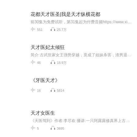
花都天才医圣|我是天才纵横花都
前30集为免费试听，第31集起为付费音频https://www.ximalaya.com/zhubo/108939701/【作品简介】世家弃少夏小宇，偶学绝顶医术。开启逆袭之路，最终得女神青睐，抱得美人归。【作者及主播简介】作者：马筱虎主播：梦三年【更新时间】每晚二十点更新，每天更...
551
25.7万
天才医妃太倾狂
简介:古武世家女王强势穿越，竟成了姐妹杀害，渣男退婚的废物? 白莲花?看我怎么撕碎你的面皮!阴险小人?看我如何+倍报复!什么?说我狂妄?说我睚眦必报?那是因为老娘有资本! 噬魂在手，打到你亲妈都不认识!绝顶医术，出神入化! 能救人于水火，更能杀人于无形! 衍天之体傍身，神级功法在手，天下人争抢的神兽是她的坐骑。 无奈主角光环太过强大，竟引得天下美男纷纷向往，按理来说，她应该照单全收 但是一个霸道的男人，竟然是硬生生的掐断了她的三...
46
18.9万
《牙医天才》
16
5814
天才女医生
《天医驾到》作者:李尽欢 播讲:一只阿露露修真界上古第一门派天医门的聂冰，效仿神农氏尝百草，误食了修真界第一神果：炼神果。元神穿越到了现代社会中的一个小护士身上。 从此，一个默默无闻的小小护士在医院中异军突起，混黑道，炒股票，玩赌石，混的是风生水起。医界巨子，金融大亨，黑道酷哥，冷血杀手，古武世家少主纷纷拜倒在她的护士服下，还有他，他，他… 且看一代天医如何用一双纤纤素手在这片繁华都市下织就一片锦绣山河！ ----------------------------------------------------------------------------------------------------- 本文简介无能，内容精彩，文风新颖：现代修真+言情，文中坚持欢欢的一贯路线，美男多到爆！ 女主性格淡漠冰冷，狠辣果决型，不喜绕道。
5
3695