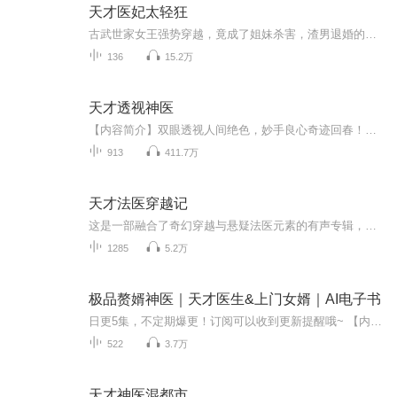
天才医妃太轻狂
古武世家女王强势穿越，竟成了姐妹杀害，渣男退婚的废物？ 白莲花？看我怎么撕碎你的面皮！ 阴险小人？看我如何十倍报复！ 什么？说我狂妄？说我睚眦必报？ 那是因为老娘有资本！ 噬魂在手，打到你亲妈都不认识！ 绝顶医术，出神入化！ 能救人于水火，更能...
136
15.2万
天才透视神医
【内容简介】双眼透视人间绝色，妙手良心奇迹回春！看王升如何击败可恶的未来岳母、夺回被分开的漂亮女友、赢得女神级妇科主任的芳心……【作者简介】覆手，知名网络作家【购买须知】1、1、本作品为付费有声书，前20集为免费试听，每天更新2集，购买成功后...
913
411.7万
天才法医穿越记
这是一部融合了奇幻穿越与悬疑法医元素的有声专辑，讲述了一位天才法医意外穿越到古代后，凭借自身专业知识开启全新人生的故事
1285
5.2万
极品赘婿神医｜天才医生&上门女婿｜AI电子书
日更5集，不定期爆更！订阅可以收到更新提醒哦~ 【内容简介】 获得仙医传承，重生于苏家赘婿身份为厨子的黄青身上。 【作者介绍】 作者：风一样，网络小说作家，作品《极品赘婿神医》，欢迎阅读！ 【主播介绍】 我是点众小说的AI主播，更新稳定，为...
522
3.7万
天才神医混都市