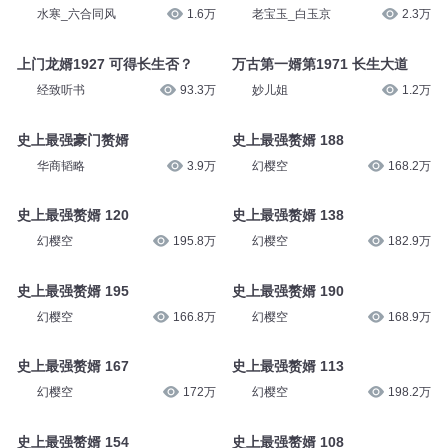
老墨_52赫兹
3493
水寒_六合同风
4.9万
长生从娶妻开始 703 最强天骄
最强反派 1070 长生没那么简单
水寒_六合同风
1.6万
老宝玉_白玉京
2.3万
上门龙婿1927 可得长生否？
万古第一婿第1971 长生大道
经致听书
93.3万
妙儿姐
1.2万
史上最强豪门赘婿
史上最强赘婿 188
华商韬略
3.9万
幻樱空
168.2万
史上最强赘婿 120
史上最强赘婿 138
幻樱空
195.8万
幻樱空
182.9万
史上最强赘婿 195
史上最强赘婿 190