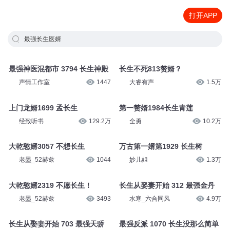
打开APP
最强长生医婿
最强神医混都市 3794 长生神殿
长生不死813赘婿？
声情工作室
1447
大睿有声
1.5万
上门龙婿1699 孟长生
第一赘婿1984长生青莲
经致听书
129.2万
全勇
10.2万
大乾憨婿3057 不想长生
万古第一婿第1929 长生树
老墨_52赫兹
1044
妙儿姐
1.3万
大乾憨婿2319 不愿长生！
长生从娶妻开始 312 最强金丹