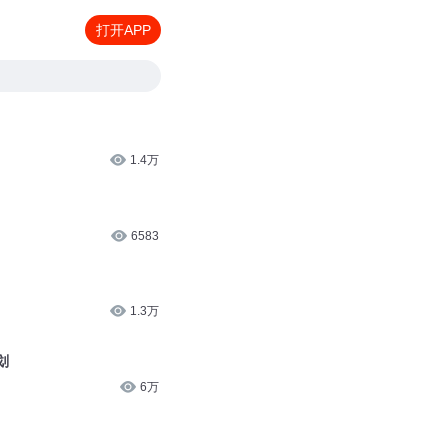
打开APP
1.4万
6583
1.3万
划
6万