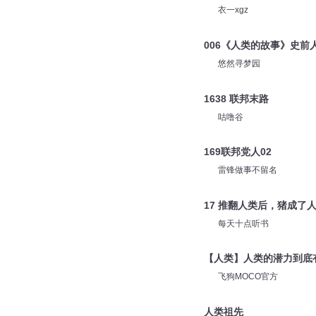
衣一xgz
006《人类的故事》史前
悠然寻梦园
1638 联邦末路
咕噜谷
169联邦党人02
雷锋做事不留名
17 推翻人类后，猪成了
每天十点听书
【人类】人类的潜力到底
飞狗MOCO官方
人类祖先