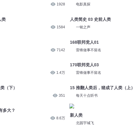
1928
电影真探
人类
人类简史 03 史前人类
1584
一铭之声
168联邦党人01
7142
雷锋做事不留名
170联邦党人03
1.4万
雷锋做事不留名
人类（下）
15 推翻人类后，猪成了人类（上）
351
每天十点听书
有多大？
新人类
8.6万
北园宇城飞