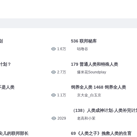
划
536 联邦秘库
1.6万
咕噜谷
计划？
179 普通人类和特殊人类
2.7万
爆米花Soundplay
不是人类
饲养全人类 1468 饲养全人类
1.1万
京大金_白玉京
（138）人类成神计划-人类补完计
2029
老高和小茉
冒尖儿的联邦部长
69《人类之子》挽救人类的生育