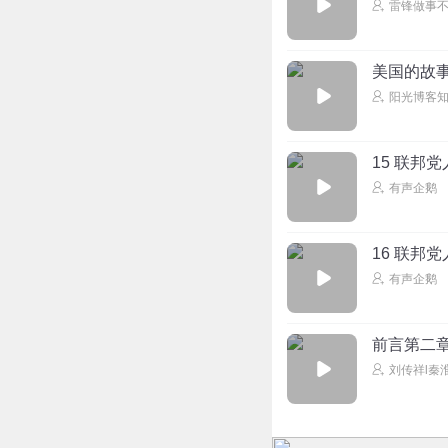
雷锋做事
美国的故事
阳光博客
15 联邦
有声企鹅
16 联邦
有声企鹅
前言第二章:
刘传祥l秦