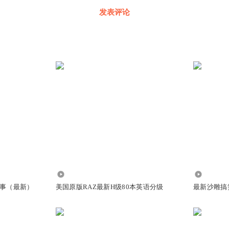
发表评论
6.60万
4.87万
事（最新）
美国原版RAZ最新H级80本英语分级
最新沙雕搞