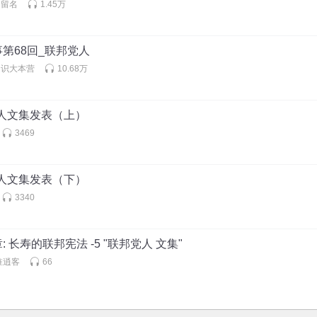
不留名
1.45万
第68回_联邦党人
知识大本营
10.68万
党人文集发表（上）
3469
党人文集发表（下）
3340
 长寿的联邦宪法 -5 "联邦党人 文集"
淮逍客
66