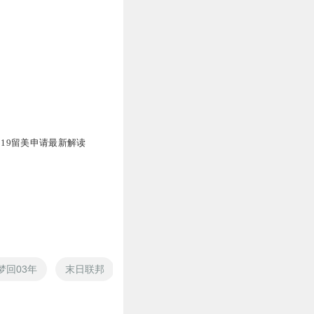
019留美申请最新解读
梦回03年
末日联邦
联邦之星
中华联邦之虚空龙王