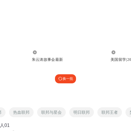
9.91万
1.32万
朱云涛故事会最新
美国留学|2
换一批
邦
热血联邦
联邦与星会
明日联邦
联邦王者
人01