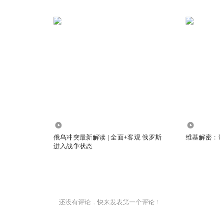
928.18万
2.62万
俄乌冲突最新解读 | 全面+客观 俄罗斯
维基解密：
进入战争状态
还没有评论，快来发表第一个评论！