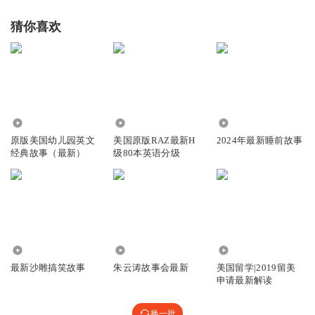
猜你喜欢
8581
6.60万
7922
原版美国幼儿园英文
美国原版RAZ最新H
2024年最新睡前故事
经典故事（最新）
级80本英语分级
4.87万
9.91万
1.32万
最新沙雕搞笑故事
朱云涛故事会最新
美国留学|2019留美
申请最新解读
换一批