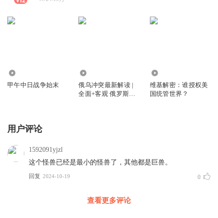
20.13万
928.34万
2.62万
甲午中日战争始末
俄乌冲突最新解读 |
维基解密：谁授权美
全面+客观 俄罗斯进
国统管世界？
入战争状态
用户评论
1592091yjzl
这个怪兽已经是最小的怪兽了，其他都是巨兽。
回复
2024-10-19
0
查看更多评论