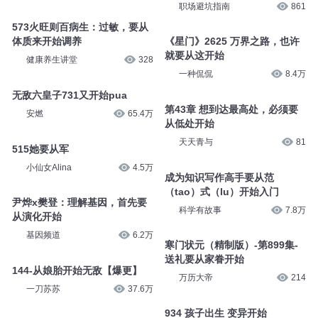
职场避坑指南
861
573火旺则百病生：过敏，要从
体质来开始调养
《星门》2625 万界之路，也许
就要从这开始
健康养生讲堂
328
一种侃侃
8.4万
无敌六皇子731又开始pua
第43章 想到达最高处，必须要
安燃
65.4万
从低处开始
天天青与
81
515她要从军
小仙女Alina
4.5万
成为知识写作高手要从范
（tao）式（lu）开始入门
尹烨x樊登：理解基因，首先要
科学有故事
7.8万
从演化开始
基因频道
6.2万
寒门状元（精制版）-第899集-
送礼要从家眷开始
144-从娘胎开始无敌【爆更】
万历大帝
214
一刀苏苏
37.6万
934 孩子出生 变异开始