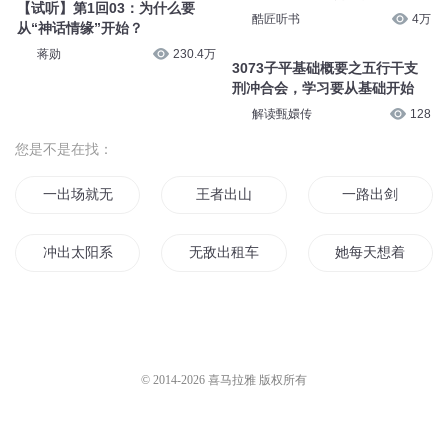
【试听】第1回03：为什么要
酷匠听书
4万
从“神话情缘”开始？
蒋勋
230.4万
3073子平基础概要之五行干支
刑冲合会，学习要从基础开始
解读甄嬛传
128
您是不是在找：
一出场就无敌的主角
王者出山
一路出剑
冲出太阳系
无敌出租车
她每天想着从书里
日落不出行
无敌从走出新手村开始
一出场就无敌
日出还是日落
无敌大佬要出世
我的系统能出战
© 2014-
2026
喜马拉雅 版权所有
无敌的我选择出名了
剑出无道
太出名了也不好