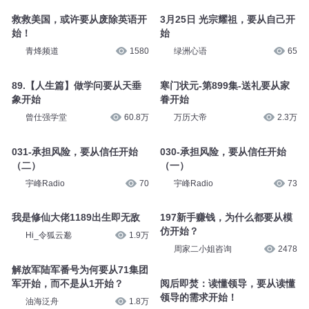
救救美国，或许要从废除英语开
3月25日 光宗耀祖，要从自己开
始！
始
青烽频道
1580
绿洲心语
65
89.【人生篇】做学问要从天垂
寒门状元-第899集-送礼要从家
象开始
眷开始
曾仕强学堂
60.8万
万历大帝
2.3万
031-承担风险，要从信任开始
030-承担风险，要从信任开始
（二）
（一）
宇峰Radio
70
宇峰Radio
73
我是修仙大佬1189出生即无敌
197新手赚钱，为什么都要从模
仿开始？
Hi_令狐云邈
1.9万
周家二小姐咨询
2478
解放军陆军番号为何要从71集团
军开始，而不是从1开始？
阅后即焚：读懂领导，要从读懂
领导的需求开始！
油海泛舟
1.8万