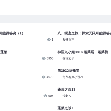
可能得秘诀（1）
八、蜕变之旅：探索无限可能得秘
3
典哥有声
！蓬莱！
神医九小姐3816 蓬莱居，蓬莱榜
5955
善读文学
第3932章蓬莱
4579
免费有声小说AI
蓬莱之战13
906
沙老八
蓬莱之战7