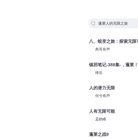
蓬莱人的无限之旅
八、蜕变之旅：探索无限
典哥有声
镇邪笔记-388集-，蓬莱
烽岳
人的潜力无限
何兮有声
人有无限可能
孟鹤峰
蓬莱之战9