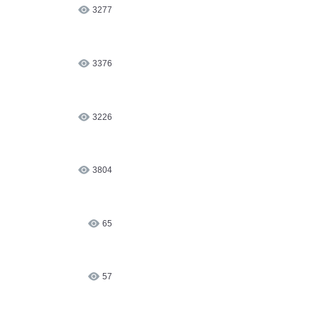
3277
3376
3226
3804
65
57