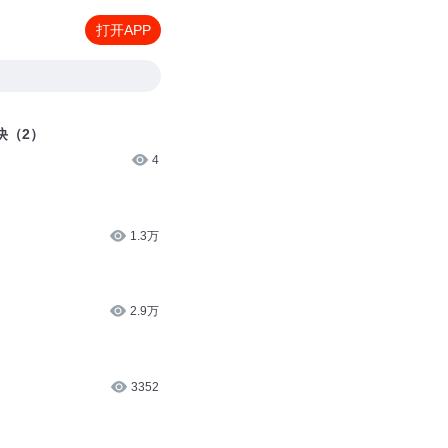
打开APP
诀（2）
4
1.3万
2.9万
3352