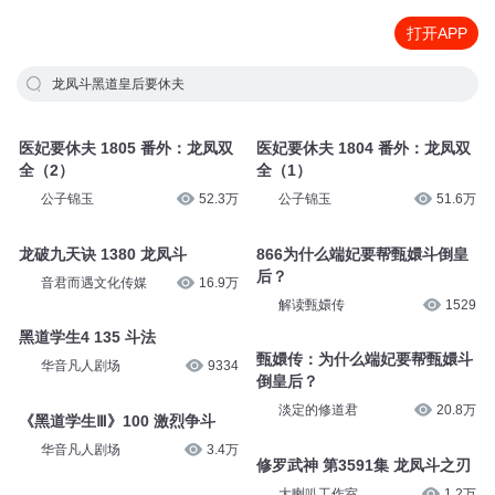
打开APP
龙凤斗黑道皇后要休夫
医妃要休夫 1805 番外：龙凤双
医妃要休夫 1804 番外：龙凤双
全（2）
全（1）
公子锦玉
52.3万
公子锦玉
51.6万
龙破九天诀 1380 龙凤斗
866为什么端妃要帮甄嬛斗倒皇
后？
音君而遇文化传媒
16.9万
解读甄嬛传
1529
黑道学生4 135 斗法
甄嬛传：为什么端妃要帮甄嬛斗
华音凡人剧场
9334
倒皇后？
淡定的修道君
20.8万
《黑道学生Ⅲ》100 激烈争斗
华音凡人剧场
3.4万
修罗武神 第3591集 龙凤斗之刃
大喇叭工作室
1.2万