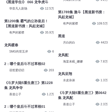
《黑道学生Ⅰ》 066 龙争虎斗
华音凡人剧场
12.5万
第1789集 激斗【黑道新书搜：
风起龙城】
第1200集 霸气的公孙皇后！
有声的紫襟
109.5万
【黑道新书搜：风起龙城】
有声的紫襟
35.9万
黑道
月白的白
4423
龙凤暖春
SMG尚世五岸
6
龙凤配
海棠未眠_娜娜
7.8万
2：哪个皇后斗不过草根02
语哲爱叨叨
203
龙凤呈翔
水皮杂谈
1.3万
《斗罗大陆5重生唐三》第1228
集 龙凤争夺
《斗罗大陆5重生唐三》第0642
喜道公子
1.2万
集 龙凤配
喜道公子
2.3万
2：哪个皇后斗不过草根01