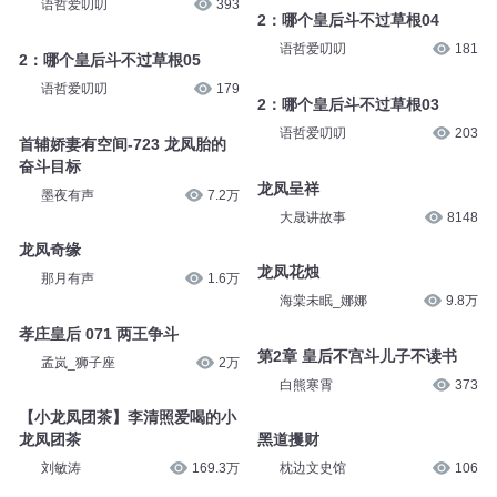
语哲爱叨叨
393
2：哪个皇后斗不过草根04
语哲爱叨叨
181
2：哪个皇后斗不过草根05
语哲爱叨叨
179
2：哪个皇后斗不过草根03
语哲爱叨叨
203
首辅娇妻有空间-723 龙凤胎的
奋斗目标
龙凤呈祥
墨夜有声
7.2万
大晟讲故事
8148
龙凤奇缘
龙凤花烛
那月有声
1.6万
海棠未眠_娜娜
9.8万
孝庄皇后 071 两王争斗
第2章 皇后不宫斗儿子不读书
孟岚_狮子座
2万
白熊寒霄
373
【小龙凤团茶】李清照爱喝的小
龙凤团茶
黑道攫财
刘敏涛
169.3万
枕边文史馆
106