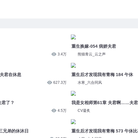
重生换嫁-054 病娇夫君
3.4万
熊猫青云_云之声
家夫君在休息
重生后才发现我有青梅 184 午休
627.3万
水寒_六合同风
夫君了？
我是女相师第61章 夫君啊……夫君
4.5万
CV凝炙
 三兄弟的休沐日
重生后才发现我有青梅 573 午休比