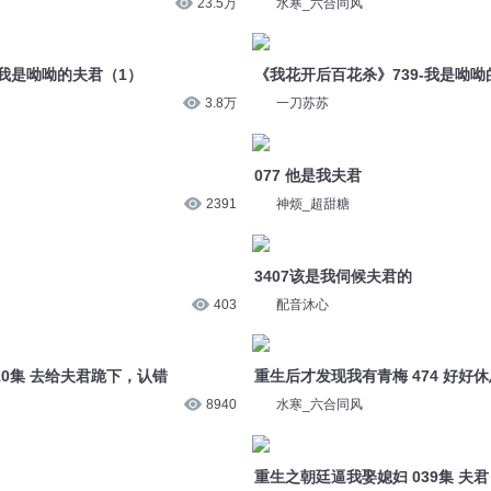
23.5万
水寒_六合同风
-我是呦呦的夫君（1）
《我花开后百花杀》739-我是呦呦
3.8万
一刀苏苏
077 他是我夫君
2391
神烦_超甜糖
3407该是我伺候夫君的
403
配音沐心
10集 去给夫君跪下，认错
重生后才发现我有青梅 474 好好
8940
水寒_六合同风
重生之朝廷逼我娶媳妇 039集 夫