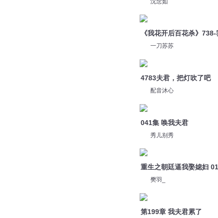
沈念如
《我花开后百花杀》738
一刀苏苏
4783夫君，把灯吹了吧
配音沐心
041集 唤我夫君
秀儿别秀
重生之朝廷逼我娶媳妇 0
樊羽_
第199章 我夫君累了