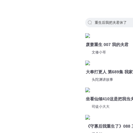
重生后我把夫君休了
废妻重生 007 我的夫君
文修小哥
大奉打更人 第689集 我
头陀渊讲故事
坐看仙倾410这是把我当
司徒小大大
《守寡后我重生了》088