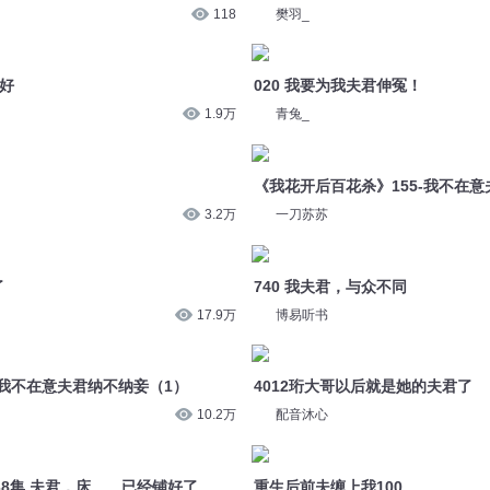
118
樊羽_
不好
020 我要为我夫君伸冤！
1.9万
青兔_
《我花开后百花杀》155-我不在
3.2万
一刀苏苏
了
740 我夫君，与众不同
17.9万
博易听书
-我不在意夫君纳不纳妾（1）
4012珩大哥以后就是她的夫君了
10.2万
配音沐心
38集 夫君，床……已经铺好了
重生后前夫缠上我100