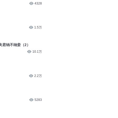
4328
1.5万
意夫君纳不纳妾（2）
10.1万
2.2万
5283