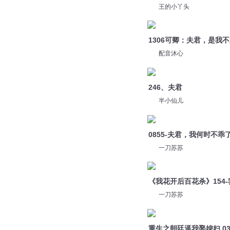
王的小丫头
1306可卿：夫君，是我
配音沐心
246、夫君
半小仙儿
0855-夫君，我何时不乖
一刀苏苏
《我花开后百花杀》154
一刀苏苏
重生之朝廷逼我娶媳妇 0