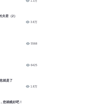
1.3万
的夫君（2）
3.8万
5568
6425
休息就是了
1.8万
君，您就瞧好吧！