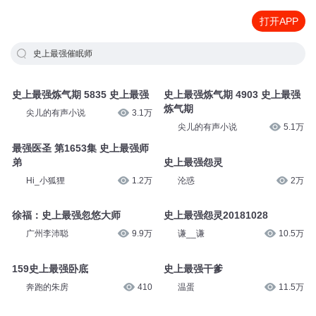
打开APP
史上最强催眠师
史上最强炼气期 5835 史上最强
史上最强炼气期 4903 史上最强
炼气期
尖儿的有声小说
3.1万
尖儿的有声小说
5.1万
最强医圣 第1653集 史上最强师
弟
史上最强怨灵
Hi_小狐狸
1.2万
沦惑
2万
徐福：史上最强忽悠大师
史上最强怨灵20181028
广州李沛聪
9.9万
谦__谦
10.5万
159史上最强卧底
史上最强干爹
奔跑的朱房
410
温蛋
11.5万