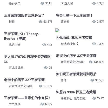
是乔安昂
3115
DJ迷人瑾
7.3万
王者荣耀国服赵云就是我了
突击吐槽一下王者荣耀！
掉掉
53.4万
薯条酱
2.5万
王者荣耀_Ki：Theory-
为你而战-张杰/王者荣耀
Evolve（淬炼)
精选助眠音乐
1.3万
易丹学堂
483
老街中的痞子 327王者荣耀
男人帮170703-聊聊王者荣耀限
玩
音君而遇文化传媒
134.5万
茗儿曲儿开
25
你们玩王者荣耀就听到最后
老街中的痞子 327王者荣耀
掉掉
31.5万
音君而遇文化传媒
11.5万
坏蛋四 3904 捍卫王者荣耀
王者荣耀——皇帝们的夸夸群！
播者刺心_伍哈剧社
2912
大力丸儿
6.2万