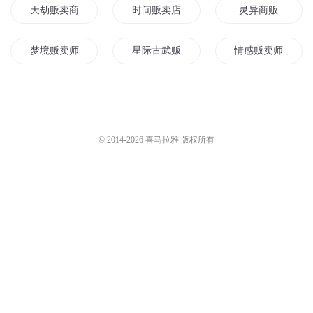
天劫贩卖商
时间贩卖店
灵异商贩
梦境贩卖师
星际古武贩卖商
情感贩卖师
王者开局全英雄皮肤
我的魔王城有皮肤
极品贩卖商
贩卖地球
基因贩卖商
王者荣耀之我在异
© 2014-
2026
喜马拉雅 版权所有
贩卖宝可梦
都市我能贩卖生命
仙品贩卖商
我在人界贩卖灵气
仙界第一商贩
贩卖成功
星球贩卖者
我有无数皮肤