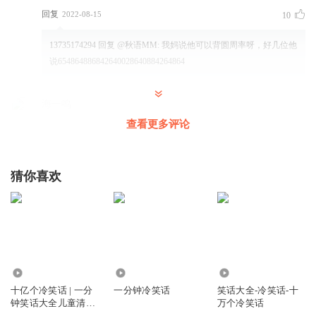
回复
2022-08-15
10
13735174294
回复 @
秋语MM
:
我妈说他可以背圆周率呀，好几位他
说654864886842640028640884264864
海一鸣
🎯作为一个本身也是喜马拉雅的【情感主播】🎯你的节目是
查看更多评论
我听的次数最多的节目，声音也非常好听，让人特别舒服，
平静，希望您多出专辑❗❗
猜你喜欢
回复
2022-08-14
5
薯条不读我偷你段子
回复 @
海一鸣
:
‘
祺祺妈妈故事花园
这是我家猫
2455.00万
4450
10.24万
十亿个冷笑话 | 一分
一分钟冷笑话
笑话大全-冷笑话-十
回复
2022-12-17
6
钟笑话大全儿童清新
万个冷笑话
版