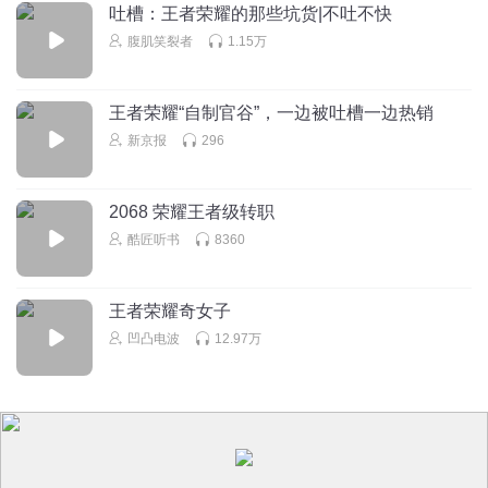
我听的次数最多的节目，声音也非常好听，让人特别舒服，
吐槽：王者荣耀的那些坑货|不吐不快
平静，希望您多出专辑❗❗
腹肌笑裂者
1.15万
回复
2022-09-24
2
深海迷妹
回复 @
一袭旧袍烟雨中
:
王者荣耀“自制官谷”，一边被吐槽一边热销
新京报
296
萝卜白菜先生
🌸🌸😑🍉🍸😄
2068 荣耀王者级转职
酷匠听书
8360
回复
2024-02-14
3
王者荣耀奇女子
光军不吃香菜
凹凸电波
12.97万
羡慕你们一事无成还活的这么开心，而我年轻有为却充满烦
恼。
回复
2023-11-28
2
馨可呀