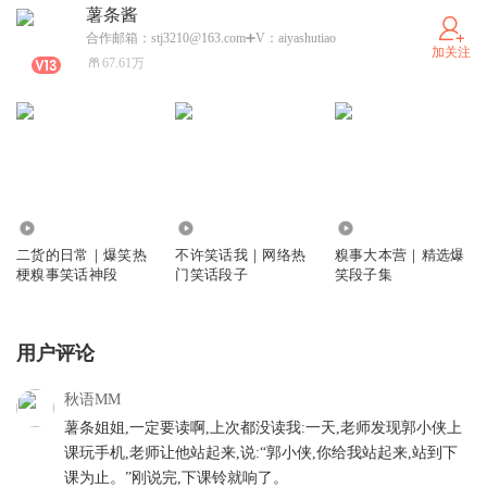
薯条酱
合作邮箱：stj3210@163.com➕V：aiyashutiao
加关注
67.61万
131.35万
146.18万
178.49万
二货的日常｜爆笑热
不许笑话我｜网络热
糗事大本营｜精选爆
梗糗事笑话神段
门笑话段子
笑段子集
用户评论
秋语MM
薯条姐姐,一定要读啊,上次都没读我:一天,老师发现郭小侠上
课玩手机,老师让他站起来,说:“郭小侠,你给我站起来,站到下
课为止。”刚说完,下课铃就响了。