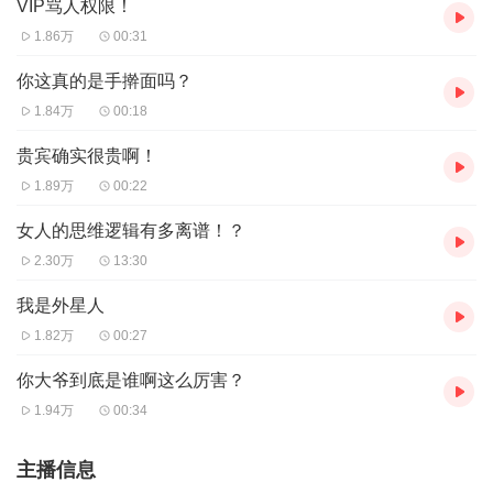
VIP骂人权限！
1.86万
00:31
你这真的是手擀面吗？
1.84万
00:18
贵宾确实很贵啊！
1.89万
00:22
女人的思维逻辑有多离谱！？
2.30万
13:30
我是外星人
1.82万
00:27
你大爷到底是谁啊这么厉害？
1.94万
00:34
主播信息