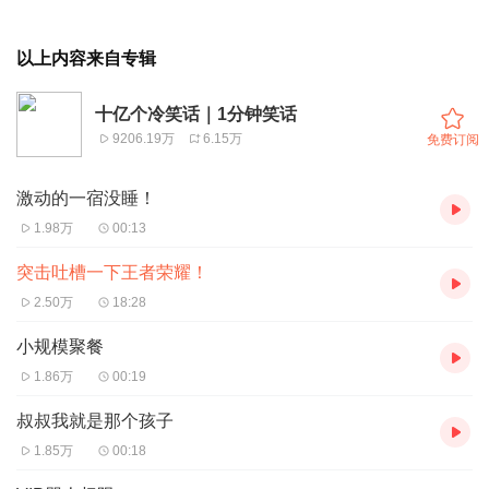
以上内容来自专辑
十亿个冷笑话｜1分钟笑话
9206.19万
6.15万
免费订阅
激动的一宿没睡！
1.98万
00:13
突击吐槽一下王者荣耀！
2.50万
18:28
小规模聚餐
1.86万
00:19
叔叔我就是那个孩子
1.85万
00:18