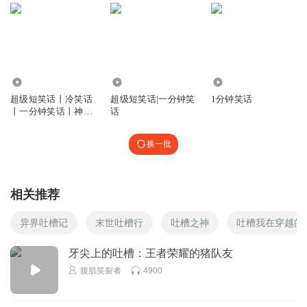
timeless永恒
回复 @
祺祺妈妈故事花园
:
四只耳朵
only朱
薯条姐姐我前几天看到一个主播她只是玩了一会手机，结果
84.04万
10.33万
69.89万
她上卫生间时发现天亮了，还得上班，也就是说她一宿没
超级短笑话丨冷笑话
超级短笑话|一分钟笑
1分钟笑话
睡，哈哈(♥ω♥ ) ~♪
丨一分钟笑话丨神回
话
复丨与花播讲
回复
2022-08-16
4
换一批
郑南琴
回复 @
only朱
:
哈哈😄😄😄😄😄😄😄😄😄😄😄😄😄😄😄😄
😄😄😄😄😄😄😄😄😄😄😄😄😄😄😄😄😄😄😄😄😄😄😄😄😄😄😄
😄😄😄😄😄😄😄😄😄😄😄😄😄😄😄😄😄😄😄😄😄😄😄😄😄😄😄
相关推荐
😄😄😄😄😄😄😄😄😄😄😄😄😄😄😄😄😄😄😄😄😄😄😄😄😄😄😄
😄😄😄😄😄😄😄😄😄😄😄😄😄😄😄😄😄😄😄😄😄😄😄😄😄😄😄
异界吐槽记
末世吐槽行
吐槽之神
吐槽我在穿越的
😄😄😄😄😄😄😄😄😄😄😄😄😄😄😄😄😄😄😄😄😄😄😄😄😄
牙尖上的吐槽：王者荣耀的猪队友
腹肌笑裂者
4900
一袭旧袍烟雨中
🎯作为一个本身也是喜马拉雅的【情感主播】🎯你的节目是