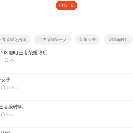
换一批
新。好想你。不知道为啥。最近突然没有动力了，感觉一切都差不多就行
知道该怎么办。听到你的声音，真的是很治愈。比爱你么么哒
王者荣耀之西游
世界荣耀第一人
荣耀归来
荣耀新时代
唯一听掉掉会唱的一首歌
0703-聊聊王者荣耀限玩
开
25
奇女子
12.98万
耀王者级转职
8366