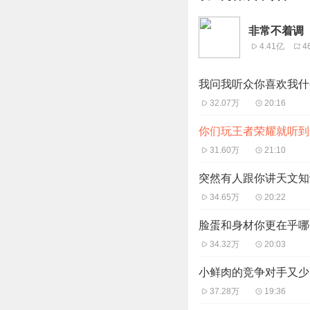
非常不着调
4.41亿
4
我问我听众你喜欢我什
32.07万
20:16
你们玩王者荣耀就听到
31.60万
21:10
突然有人跟你讲天文知
34.65万
20:22
脸蛋和身材你更在乎哪
34.32万
20:03
小鲜肉的竞争对手又少
37.28万
19:36