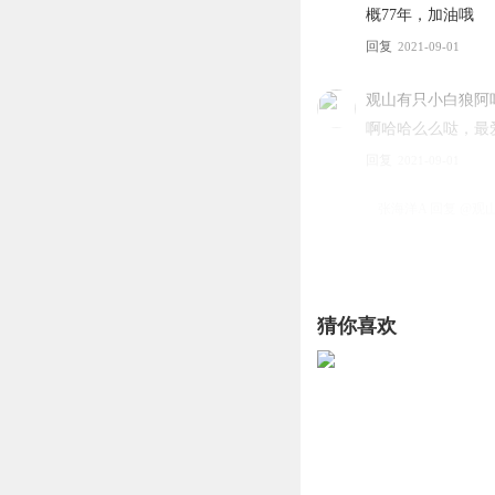
概77年，加油哦
回复
2021-09-01
观山有只小白狼阿
啊哈哈么么哒，最
回复
2021-09-01
张海洋A
回复 @
观
1528835dszl
掉掉 我看到一个
猜你喜欢
的好书。 神回复
回复
2021-09-01
我要吃夏天
喜欢你很久了，上
回复
2021-09-02