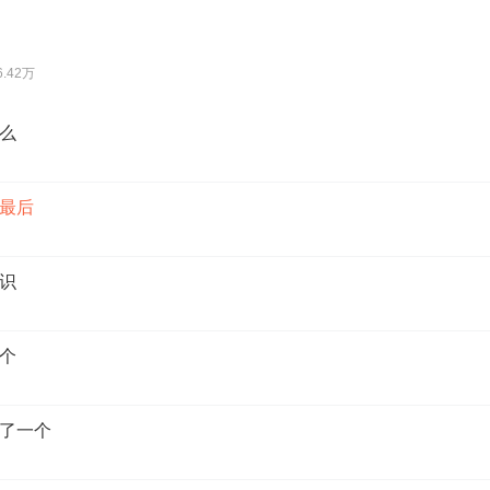
6.42万
么
最后
识
个
了一个