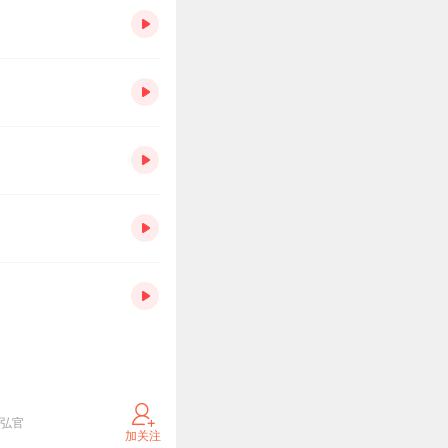
李弘官
加关注