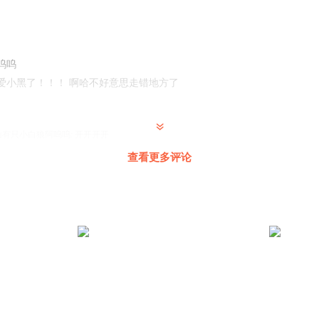
呜呜
爱小黑了！！！ 啊哈不好意思走错地方了
山有只小白狼阿呜呜
:
开开开开
查看更多评论
神评论 希望你能说一下 就是开学为背景：问，有哪些是你全身颤抖，无法
：参考答案
条留言应该还是你和前女友分手