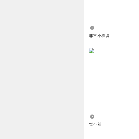
非常穆珈轩
睡不着睡不着，人
回复
2021-12-18
1.88万
非常不着调
听风者2th
调调每次到音乐环
回复
2021-11-14
黑白奶咖
喜欢你，掉掉兄弟
回复
2021-09-04
山月萌
好的，马上留言
232.51万
回复
2021-09-07
饭不着
柳筱