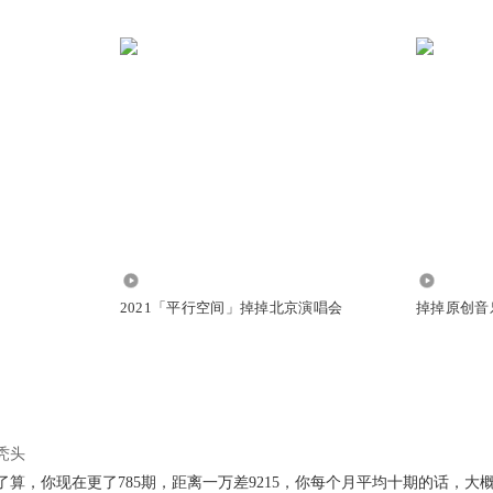
2.17万
3775
2021「平行空间」掉掉北京演唱会
掉掉原创音
秃头
算，你现在更了785期，距离一万差9215，你每个月平均十期的话，大概