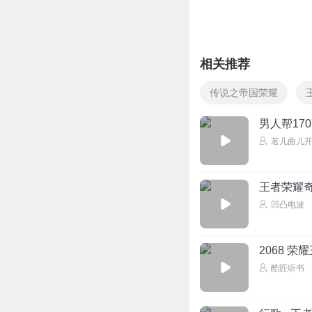
掉。好久才听到更
没了。很迷茫，不
回复
2021-09-05
相关推荐
huskiesssss
传说之帝国荣耀
百战成诗yyds，
回复
2021-09-03
男人帮17
茗儿曲儿
王者荣耀
凹凸电波
2068 荣
酷匠听书