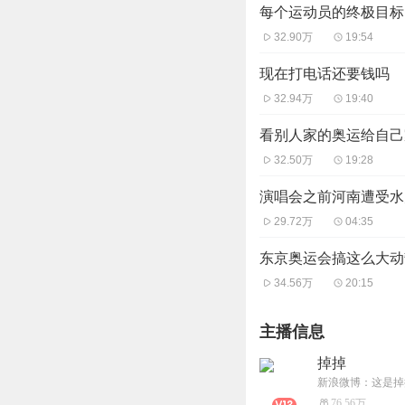
每个运动员的终极目标
32.90万
19:54
现在打电话还要钱吗
32.94万
19:40
看别人家的奥运给自己
32.50万
19:28
演唱会之前河南遭受水
29.72万
04:35
东京奥运会搞这么大动
34.56万
20:15
主播信息
掉掉
新浪微博：这是掉
76.56万