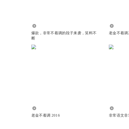
不睡，会死吗
7512
42.03万
爆款，非常不着调的段子来袭，笑料不
老金不着调2
断
节我就跳过了
18.91万
1665
老金不着调 2016
非常语文非