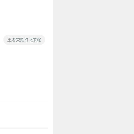
了，以前奋斗的劲儿突然
3
王者荣耀打龙荣耀
王者荣耀之最强玩家
王者荣耀是为你
2