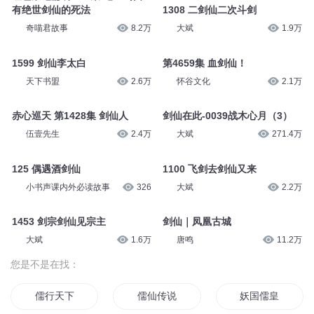
有绝世剑仙的死法
1308 二剑仙二次斗剑
奇喵君故事
8.2万
大斌
1.9万
1599 剑仙李太白
第4659集 血剑仙！
天下书盟
2.6万
怀谷文化
2.1万
赤心巡天 第1428集 剑仙人
剑仙在此-0039战木心月（3）
伍壹先生
2.4万
大斌
271.4万
125 偶遇酒剑仙
1100 飞剑去剑仙又来
小书声课内外必读故事
326
大斌
2.2万
1453 剑宗剑仙见宗主
剑仙｜凤凰古城
大斌
1.6万
唐鸣
11.2万
您是不是在找：
儒行天下
儒仙传说
妖国儒皇