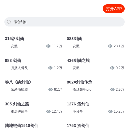
打开APP
儒心剑仙
315洛剑仙
083剑仙
安燃
11.7万
安燃
23.1万
983 剑仙
436剑仙之境
演播人骨头
1.2万
安燃
9.2万
卷八《姚剑仙》
802#剑仙传承
亲爱滴毓毓
9117
撒旦先生pro
2.9万
305.剑仙之殇
1276 酒剑仙
雅居讲故事
12.4万
斗音帝
15.2万
陆地键仙1518剑仙
1753 酒剑仙