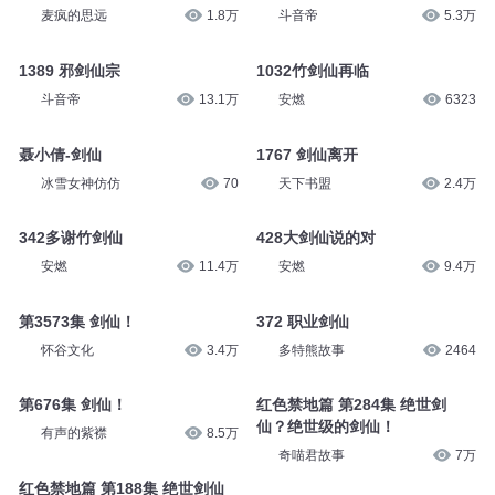
麦疯的思远
1.8万
斗音帝
5.3万
1389 邪剑仙宗
1032竹剑仙再临
斗音帝
13.1万
安燃
6323
聂小倩-剑仙
1767 剑仙离开
冰雪女神仿仿
70
天下书盟
2.4万
342多谢竹剑仙
428大剑仙说的对
安燃
11.4万
安燃
9.4万
第3573集 剑仙！
372 职业剑仙
怀谷文化
3.4万
多特熊故事
2464
第676集 剑仙！
红色禁地篇 第284集 绝世剑
仙？绝世级的剑仙！
有声的紫襟
8.5万
奇喵君故事
7万
红色禁地篇 第188集 绝世剑仙