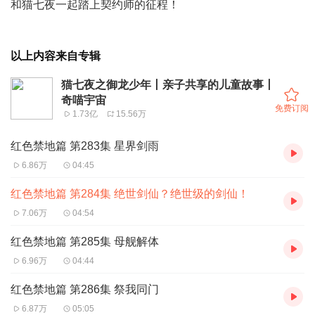
和猫七夜一起踏上契约师的征程！
以上内容来自专辑
猫七夜之御龙少年丨亲子共享的儿童故事丨
奇喵宇宙
免费订阅
1.73亿
15.56万
红色禁地篇 第283集 星界剑雨
6.86万
04:45
红色禁地篇 第284集 绝世剑仙？绝世级的剑仙！
7.06万
04:54
红色禁地篇 第285集 母舰解体
6.96万
04:44
红色禁地篇 第286集 祭我同门
6.87万
05:05