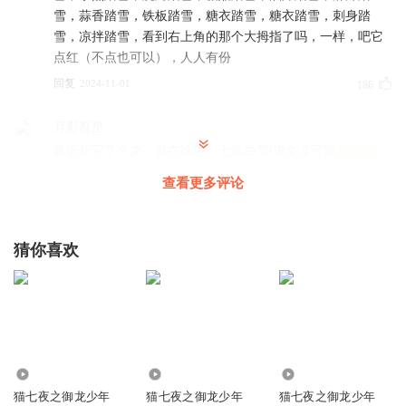
雪，蒜香踏雪，铁板踏雪，糖衣踏雪，糖衣踏雪，刺身踏
雪，凉拌踏雪，看到右上角的那个大拇指了吗，一样，吧它
点红（不点也可以），人人有份
回复
2024-11-01
186
月影群星
最近新写了个文，发在这里，七夜白雪CP文没写完
查看更多评论
回复
2024-11-01
86
野鸡脖子大战张起灵
回复 @
月影群星
:
老师可以写诺克吗？
猜你喜欢
雪夜星沉
霜含老师啊！真正绝世剑仙啊！你多久才能出场啊？
回复
2024-11-01
53
8197
5.23万
3.39万
卡布叻一韩生米
回复 @
雪夜星沉
:
因该是绝世级剑仙
猫七夜之御龙少年
猫七夜之御龙少年
猫七夜之御龙少年