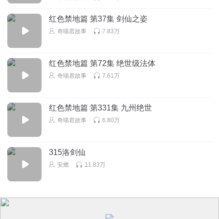
回复
2024-11-01
15
红色禁地篇 第37集 剑仙之姿
佳佳__奇喵君小粉丝
回复 @
停欣
:
对呀，他不是只停留在了三级吗
奇喵君故事
7.83万
忧郁小埋
红色禁地篇 第72集 绝世级法体
踏雪踏雪，我要双更
奇喵君故事
7.61万
回复
2025-02-27
14
忧郁小埋
回复 @
忧郁小埋
:
同意就顶，同意就赞
红色禁地篇 第331集 九州绝世
奇喵君故事
6.80万
凤清影FJLWY
如果今天关注我的超过了10人，我就把这些月票都给他
315洛剑仙
安燃
11.83万
回复
2024-11-01
13
未来一路光明的大帅哥
回复 @
凤清影FJLWY
:
小脚一翘，本鱼航员
驾到！