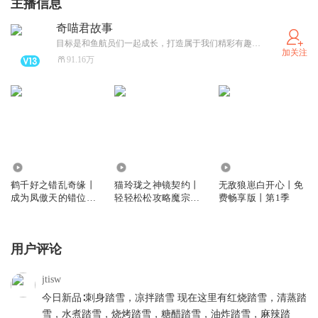
主播信息
奇喵君故事
目标是和鱼航员们一起成长，打造属于我们精彩有趣的“奇喵宇宙”！（可关注同名卫星公众号和小红薯）
加关注
91.16万
30.93万
201.06万
44.06万
鹤千好之错乱奇缘丨
猫玲珑之神镜契约丨
无敌狼崽白开心丨免
成为凤傲天的错位之
轻轻松松攻略魔宗丨
费畅享版丨第1季
路丨奇喵宇宙
奇喵宇宙
用户评论
jtisw
今日新品∶刺身踏雪，凉拌踏雪 现在这里有红烧踏雪，清蒸踏
雪，水煮踏雪，烧烤踏雪，糖醋踏雪，油炸踏雪，麻辣踏