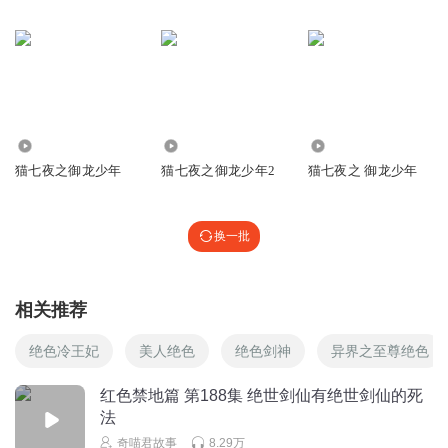
小竹子喵
Hi，来了，顶我我就催奇喵君的来了
回复
2024-11-01
31
小竹子喵
回复 @
小竹子喵
:
帮我顶！换两更！
877
1.97万
2.92万
猫七夜之御龙少年
猫七夜之御龙少年2
猫七夜之 御龙少年
奇喵踏灰
呜呜呜呜呜呜呜呜呜，六年级了，几乎每天都要考两场试
换一批
回复
2024-11-01
24
相关推荐
奇喵踏灰
回复 @
奇喵踏灰
:
只能在星期五听七夜
绝色冷王妃
美人绝色
绝色剑神
异界之至尊绝色
停欣
红色禁地篇 第188集 绝世剑仙有绝世剑仙的死
不会是内为领悟了自创技能，一生也只能出三剑的那位吧？
法
我记得好像是在第一部还是第二部里头的
奇喵君故事
8.29万