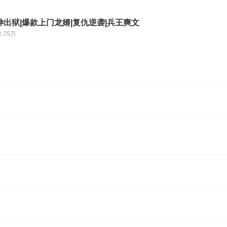
出狱|爆款上门龙婿|复仇逆袭|兵王爽文
2.75万