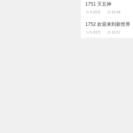
1751 灭五神
5.20万
10:46
1752 欢迎来到新世界
5.24万
10:57
1753 酒剑仙
5.31万
11:14
1754 大结局，我们的
5.54万
09:30
1755 今朝与你共白
10.53万
09:02
主播信息
斗音帝
快来听！这是朕为
149.28万