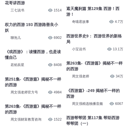
花哥讲西游
平说平论
6万
花哥故事大王
11.3万
花哥说西游
花哥讲西游
拾光精品有声工作室
1万
三七说书
2万
花哥讲西游
遮天魔刹篇 第129集 西游！西
三七说书
1514
游！
奇喵君故事
4.7万
权力的西游 193 西游路善良小
妖
西游世界史9： 西游世界的新格
聊泡儿
6902
局
小宝说书
13.1万
《戏西游》：读懂西游，也是读
懂自己
第263集-《西游篇》揭秘不一样
若焰辰星
8408
的西游