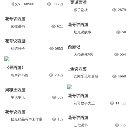
羽灭非灭非羽
1.9万
喜马相声来乐
26
西游记
_歪说西游
听友51168506
38.7万
猴子剧社
2679
花哥讲西游
花哥讲西游
紫襟说书
621
烟鬼说故事
58
花哥说西游
西游记
精选段子
5653
天亮说俺弯8
554
《最西游》
_歪说西游
相声评书馆
2.4万
喜闻乐见能量站
4660
周穆王西游