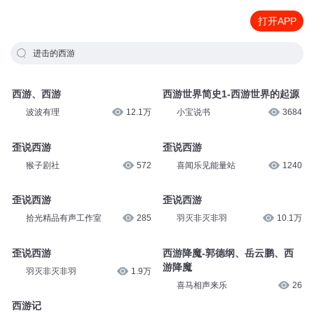
打开APP
进击的西游
西游、西游
西游世界简史1-西游世界的起源
波波有理
12.1万
小宝说书
3684
歪说西游
歪说西游
猴子剧社
572
喜闻乐见能量站
1240
歪说西游
歪说西游
拾光精品有声工作室
285
羽灭非灭非羽
10.1万
歪说西游
西游降魔-郭德纲、岳云鹏、西
游降魔