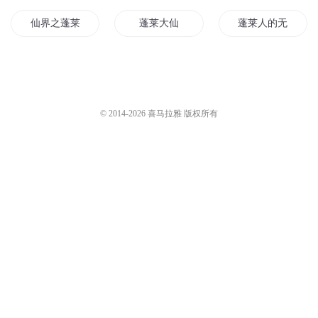
仙界之蓬莱
蓬莱大仙
蓬莱人的无限之旅
蓬莱现世
群龙之蓬莱功德
一剑一蓬莱
蓬莱仙游传
蓬莱阵皇
蓬莱手札
© 2014-
2026
喜马拉雅 版权所有
神魔之战蓬莱
蓬莱学院
此去蓬莱
蓬莱仙侠记
蓬莱水仙
朕到了蓬莱
魔舞蓬莱
崂山蓬莱传