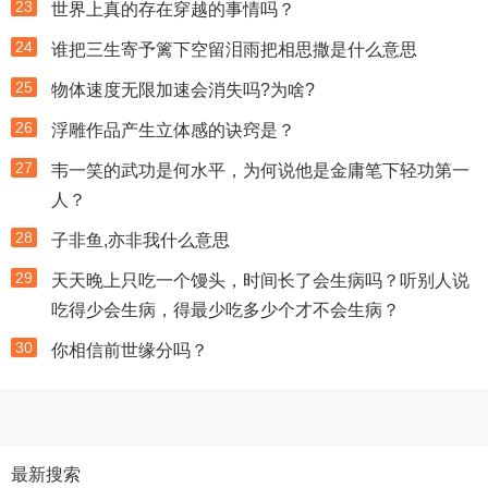
23
世界上真的存在穿越的事情吗？
24
谁把三生寄予篱下空留泪雨把相思撒是什么意思
25
物体速度无限加速会消失吗?为啥?
26
浮雕作品产生立体感的诀窍是？
27
韦一笑的武功是何水平，为何说他是金庸笔下轻功第一
人？
28
子非鱼,亦非我什么意思
29
天天晚上只吃一个馒头，时间长了会生病吗？听别人说
吃得少会生病，得最少吃多少个才不会生病？
30
你相信前世缘分吗？
最新搜索