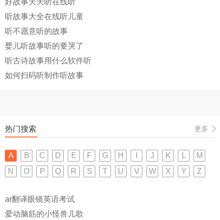
好故事天天听在线听
听故事大全在线听儿童
听不愿意听的故事
婴儿听故事听的要哭了
听古诗故事用什么软件听
如何扫码听制作听故事
热门搜索
更多
A
B
C
D
E
F
G
H
I
J
K
L
M
N
O
P
Q
R
S
T
U
V
W
X
Y
Z
ar翻译眼镜英语考试
爱动脑筋的小怪兽儿歌