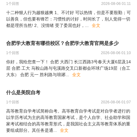
1
个回答
2026-08-06 01:11
十二种狠人行为越狠越爽 1、不讨好 可以热情，但是不要殷勤；可
以善良，但也要有锋芒：习惯性的讨好，时间长了，别人觉得一切
都是理所当然! 2、没情绪 受了委屈也好，
...
全文
合肥学大教育有哪些校区？合肥学大教育官网是多少
1
个回答
2026-08-06 01:10
你好，我给您查一下！ 合肥 大西门 长江西路3号春天大厦6层及14
层 合肥 工大 马鞍山路与屯溪路交叉口新都会环球广场19层（合工
大东） 合肥 元一 胜利路与琅琊
...
全文
什么是美院自考
1
个回答
2026-08-06 01:07
高等教育自学考试简称自考。高等教育自学考试是对自学者进行的
以学历考试为主的高等教育国家考试，是个人自学、社会助学和国
家考试相结合的高等教育形式，是我国社会主义高等教育体系的重
要组成部分。其任务是通
...
全文