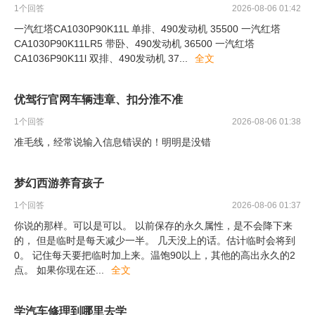
1
个回答
2026-08-06 01:42
一汽红塔CA1030P90K11L 单排、490发动机 35500 一汽红塔
CA1030P90K11LR5 带卧、490发动机 36500 一汽红塔
CA1036P90K11l 双排、490发动机 37
...
全文
优驾行官网车辆违章、扣分淮不准
1
个回答
2026-08-06 01:38
准毛线，经常说输入信息错误的！明明是没错
梦幻西游养育孩子
1
个回答
2026-08-06 01:37
你说的那样。可以是可以。 以前保存的永久属性，是不会降下来
的， 但是临时是每天减少一半。 几天没上的话。估计临时会将到
0。 记住每天要把临时加上来。温饱90以上，其他的高出永久的2
点。 如果你现在还
...
全文
学汽车修理到哪里去学