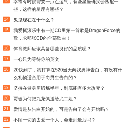
13
幸福有时候需要一点点运气，有些星座确实会匹配一
些，这样的星座有哪些？
14
鬼鬼现在在干什么？
15
我爱摇滚乐中有一期CD里第一首歌是DragonForce的
歌，求那张CD的全部歌曲！
16
体育教师应该具备哪些良好的品质呢？
17
一心只为等待你的英文
18
20快到了，我打算在520当天向我男神告白，有没有什
么礼物适合用于向男生告白的？
19
坚持在健身房锻炼半年，到底能有多大改变？
20
贾琏为何把九龙佩送给尤二姐？
21
爱情是从告白开始的，可是告白了会有开始吗？
22
不顾一切的去爱一个人，会走到最后吗？