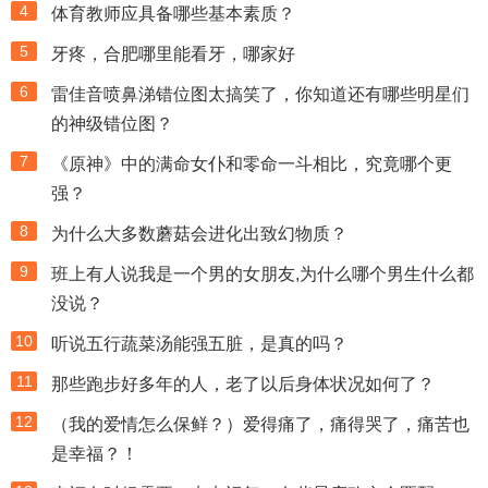
4
体育教师应具备哪些基本素质？
5
牙疼，合肥哪里能看牙，哪家好
6
雷佳音喷鼻涕错位图太搞笑了，你知道还有哪些明星们
的神级错位图？
7
《原神》中的满命女仆和零命一斗相比，究竟哪个更
强？
8
为什么大多数蘑菇会进化出致幻物质？
9
班上有人说我是一个男的女朋友,为什么哪个男生什么都
没说？
10
听说五行蔬菜汤能强五脏，是真的吗？
11
那些跑步好多年的人，老了以后身体状况如何了？
12
（我的爱情怎么保鲜？）爱得痛了，痛得哭了，痛苦也
是幸福？！