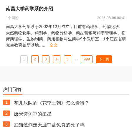
南昌大学药学系的介绍
1
个回答
2026-08-06 00:41
南昌大学药学系于2002年12月成立，目前有药理学、药物化学、
天然药物化学、药剂学、药物分析学、药品营销与药事管理学、临
床药理学、生物制药、药用植物与生药学9个教研室，1个江西省研
究生教育创新基地。
...
全文
1
2
3
4
5
...
999
下一页
热门问答
1
花儿乐队的《花季王朝》怎么看待？
2
唐宋诗词中的星星
3
虹猫仗剑走天涯中蓝兔真的死了吗