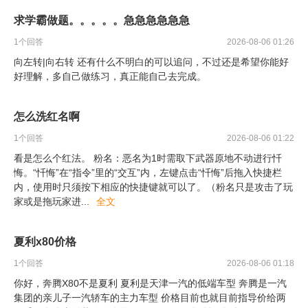
求学霸做题。。。。。急急急急急急
1
个回答
2026-08-06 01:26
向左转|向右转 还有什么不明白的可以追问，不过还是希望你能好
好理解，多自己做练习，真正能自己去完成。
怎么洗红名啊
1
个回答
2026-08-06 01:22
看是怎么个红法。 粉名：恶名为1时需取下武器原地不动进行忏
悔。“忏悔”在“指令”里的“交互”内，左键点击“忏悔”后拖入快捷栏
内，使用时只须按下相应的快捷键就可以了。（粉名只是攻击了玩
家或是拖玩家进
...
全文
夏利x80价格
1
个回答
2026-08-06 01:18
你好，奔腾X80不是夏利 夏利是天津一汽的低端车型 奔腾是一汽
集团的亲儿子一汽轿车的主力车型 价格目前也就目前指导价给两