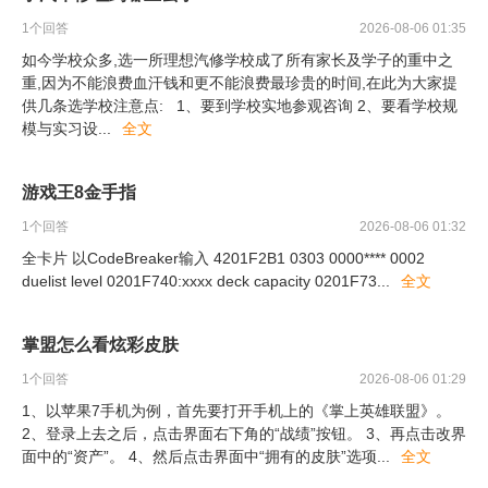
1
个回答
2026-08-06 01:35
如今学校众多,选一所理想汽修学校成了所有家长及学子的重中之
重,因为不能浪费血汗钱和更不能浪费最珍贵的时间,在此为大家提
供几条选学校注意点: 1、要到学校实地参观咨询 2、要看学校规
模与实习设
...
全文
游戏王8金手指
1
个回答
2026-08-06 01:32
全卡片 以CodeBreaker输入 4201F2B1 0303 0000**** 0002
duelist level 0201F740:xxxx deck capacity 0201F73
...
全文
掌盟怎么看炫彩皮肤
1
个回答
2026-08-06 01:29
1、以苹果7手机为例，首先要打开手机上的《掌上英雄联盟》。
2、登录上去之后，点击界面右下角的“战绩”按钮。 3、再点击改界
面中的“资产”。 4、然后点击界面中“拥有的皮肤”选项
...
全文