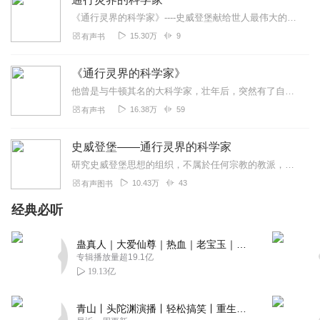
《通行灵界的科学家》----史威登堡献给世人最伟大的礼物！研究史威登堡思想的组织，不属于任何宗教的教派，由各种各样不同背景的人组成，宗旨是让更多人分享...
15.30万
9
有声书
《通行灵界的科学家》
他曾是与牛顿其名的大科学家，壮年后，突然有了自由往来灵界的能力。他以科学精神来研究这个非一般人能体验的世界，带给人们奇迹般的希望，以及不可或缺的灵性礼物！海伦...
16.38万
59
有声书
史威登堡——通行灵界的科学家
研究史威登堡思想的组织，不属於任何宗教的教派，由各种各样不同背景的人组成，宗旨是让更多人分享到史威登堡给予的礼物。希望大家都能透过这把钥匙，过著更为充实幸福的人...
10.43万
43
有声图书
经典必听
蛊真人｜大爱仙尊｜热血｜老宝玉｜多人VIP免费有声剧
专辑播放量超19.1亿
19.13亿
青山丨头陀渊演播丨轻松搞笑丨重生穿越丨古代权谋丨VIP免费 | 多人有声剧