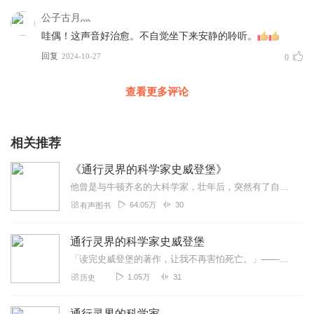
呼吸在进行。这种独特的体验为他日后进入灵魂世界和探索灵界奥
公子古月灬
秘打下了基础。
哇偶！这声音好治愈。不自觉坐下来安静的聆听。
史威登堡的一生充满了对宗教、哲学和科学的探索，他的思想和著
回复
作对后世产生了深远的影响。他的神秘体验和对灵界的描述，使他
2024-10-27
0
成为了神秘主义领域的重要人物。
查看更多评论
相关推荐
《通行灵界的科学家史威登堡》
他曾是与牛顿齐名的大科学家，壮年后，突然有了自由往来灵界的能力。他以科学精神研究这个非一般人能体验的世界，带给人们奇迹般的希望，以及不可或缺的灵性礼物！海伦泰勒...
64.05万
30
有声图书
通行灵界的科学家史威登堡
「读完史威登堡的著作，让我不再害怕死亡。」——海伦．凯勒只要翻开本书，人生就会受到祝福！数百年来改变了无数人的灵界研究者，带你充满幸福与希望地体验灵性的世界！他...
1.05万
31
历史
通行灵界的科学家