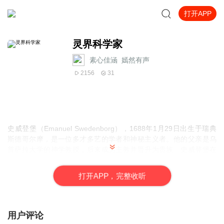
打开APP
灵界科学家
素心佳涵_嫣然有声
2156
31
史威登堡（Emanuel Swedenborg），1688年1月29日出生于瑞典
斯德哥尔摩，是一位多才多艺的学者和神秘主义者。他的父亲是乌
普萨拉大学的神学教授，后来成为主教并晋升为贵族。史威登堡在
一个充满宗教氛围的家庭中长大，从小就对宗教和哲学问题表现出
浓厚的兴趣，常常与牧师讨论信仰和生活，甚至在四岁到十岁期间
打
开
A
P
P，完整收听
就思考上帝、救恩和人的心性等问题。
史威登堡的天赋异禀不仅体现在他对宗教的深刻理解上，还表现在
他对身体和精神世界的敏锐洞察力。他很早就注意到了思想和呼吸
之间的微妙关系，并在成年后探索心与肺协调运作的关系，特别是
用户评论
在全神贯注写作时，他发现呼吸似乎停止了，而有一种深沉的内在