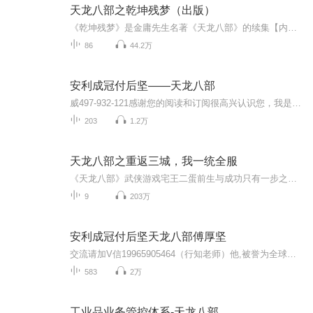
天龙八部之乾坤残梦（出版）
《乾坤残梦》是金庸先生名著《天龙八部》的续集【内容简介】燕国后裔慕容复，为人奸狡狠毒，野心极大，武功也极高。他继承其先人遗志，念念不忘恢复大燕王国。由于屡遭挫折，复国梦越做越深，终致疯颠，后被其隐身少林寺为僧的父亲所救。他杀妻弃子，先后...
86
44.2万
安利成冠付后坚——天龙八部
威497-932-121感谢您的阅读和订阅很高兴认识您，我是从事数字化安利的网商创业教练，一部手机，一台电脑，足不出户，没有开支，就能住家创业，把生意发展至全国各地，25年的安利已经迎来社交电商新安利时代，机会不容错过
203
1.2万
天龙八部之重返三城，我一统全服
《天龙八部》武侠游戏宅王二蛋前生与成功只有一步之遥，却错过了人生最大的大腿也是游戏最好的兄弟。本以为注定平凡，却没想到一朝重生回到了12年前。这一次别问我游戏重要还是现实重要，重生者必须都要！开局先爆顶级神装，组工会打城站一举统一全服。前...
9
203万
安利成冠付后坚天龙八部傅厚坚
交流请加V信19965905464（行知老师）他,被誉为全球安利之神,年收入超过一个亿。这就是安利皇冠大使、成冠系统创始人付后坚。在马来西亚、中国台湾地区、中国大陆他都做到了皇冠大使级别,领导着40 亿元人民币的销售市场时,人们对他投来羡慕的目光,但是,他也...
583
2万
工业品业务管控体系-天龙八部