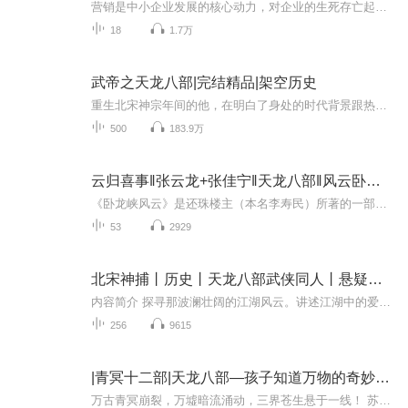
营销是中小企业发展的核心动力，对企业的生死存亡起着决定性的作用。但当下大多数企业的营销却面临以下困惑:公司业务操作思路不清晰，业务经理好大喜功，讲故事编情节，老板无法评估并有效管控! 销售经理离职带走大量客户资源，特别是大客户，导致公司业务出现短暂休克，市场出现空白地区，怎么办?小企业靠"英雄"，但是"英雄"维护成本太高，喜欢与公司叫板，挟天子以令诸侯，风险太高;如果老板自己掌握公司重要客户资源，精力不济，分身乏术，公司又该如何壮大呢?……
18
1.7万
武帝之天龙八部|完结精品|架空历史
重生北宋神宗年间的他，在明白了身处的时代背景跟热血江湖，他就默默许下两个宏愿。 一要挽救即将倾覆的北宋朝命运，复兴属于炎黄子孙的汉唐盛世，让外族不敢轻易踏进国境半步。 二要跟前世心目中的悲剧英雄乔峰拜把子，跟虚竹、段誉称兄道弟，让肝...
500
183.9万
云归喜事‖张云龙+张佳宁‖天龙八部‖风云卧龙峡
《卧龙峡风云》是还珠楼主（本名李寿民）所著的一部长篇武侠小说。这部小说以其独特的情节、丰富的人物形象以及深厚的文化内涵，吸引了广大读者的关注。故事背景设定在一个充满江湖恩怨、武林纷争的时代。卧龙峡，一个神秘而危险的地方，成为了各方势力争...
53
2929
北宋神捕丨历史丨天龙八部武侠同人丨悬疑推理
内容简介 探寻那波澜壮阔的江湖风云。讲述江湖中的爱恨情仇，武侠不会衰落，会衰老的是那一代以武侠为爱的人，趁着我们还有青春，再来醉酒当歌。
256
9615
|青冥十二部|天龙八部—孩子知道万物的奇妙联系吗？
万古青冥崩裂，万墟暗流涌动，三界苍生悬于一线！ 苏清玄执青冥剑，承千年余魂之誓；顾长歌握白韵剑，守天地正道之心。双剑本是同源，却天生相斥，咫尺并肩，暗藏剑心隔阂。 从万墟异动、暗影降临，到剑心分裂、咫尺殊途；从域外入侵、暗使窥伺，到双剑合...