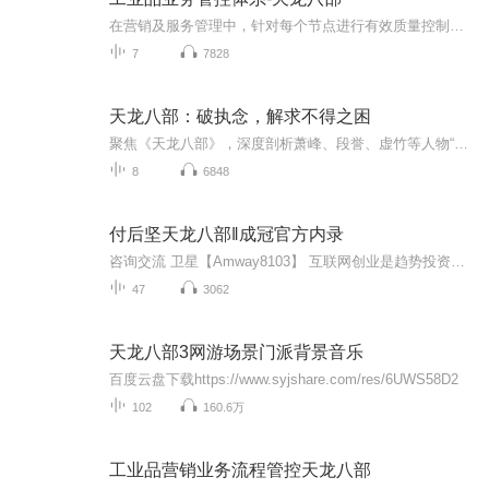
在营销及服务管理中，针对每个节点进行有效质量控制，通过每个过程细节进行精细化管理，从而达到全面营销质量管理。 从潜在用户发展到成交用户的业务推进过程，进行归纳总结为几个阶段! 从潜在用户发展到成交用户,业务推进的可能进度，反应出项目的进展情况或者可能的概率! 定义：从潜在用户发展到成交用户,每一个阶段必须完成的任务包，这个任务包必须以小的结果为导向,从而促进每一个阶段(即里程碑)的达成,一直到最终结果的实现!
7
7828
天龙八部：破执念，解求不得之困
聚焦《天龙八部》，深度剖析萧峰、段誉、虚竹等人物“求而不得”人生课题。借武侠故事洞察执念与现实错位，融入实用理论，带你在江湖风云里领悟人生智慧，解锁心灵成长密码。
8
6848
付后坚天龙八部‖成冠官方内录
咨询交流 卫星【Amway8103】 互联网创业是趋势投资零碎时间创业建立第二生存维度是刚需anli提供创业机会，系统帮你实现梦想是根本本专辑涵盖各个行业各个年龄段的伙伴如何用一部手机通过系统赋能，老师的协助利用零碎时间轻资产创业成功的分享，向您展示一个人人可为的兼职创业机会，为自己的人生增加第二生存维度的机会。如果您对当前的生活不满意，如果您还在寻找适合您的机会，如果您想利用零碎的时间赚取更多的额外收入，您就用心聆听本专辑适合普通人成就梦想的机会！咨询交...
47
3062
天龙八部3网游场景门派背景音乐
百度云盘下载https://www.syjshare.com/res/6UWS58D2
102
160.6万
工业品营销业务流程管控天龙八部