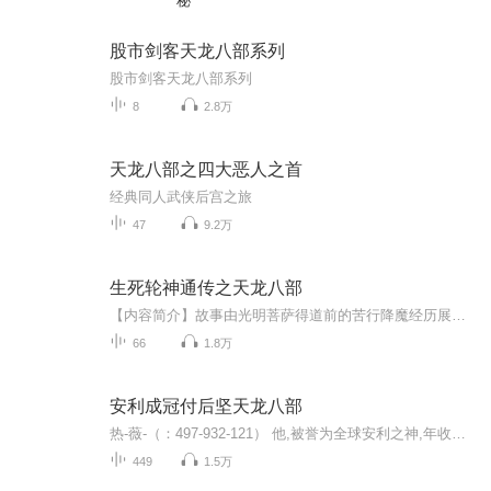
秘
股市剑客天龙八部系列
股市剑客天龙八部系列
8
2.8万
天龙八部之四大恶人之首
经典同人武侠后宫之旅
47
9.2万
生死轮神通传之天龙八部
【内容简介】故事由光明菩萨得道前的苦行降魔经历展开，他与凡女盼儿相识在人间的一座寺庙，他们遇到了邪恶的妖魔，为了解救盼儿和身中剧毒的神鹰迦楼罗，他们便一同踏上了前往色界天的奇幻旅程。他们几经波折与奇遇，回到了人间，正遇邪恶的天魔攻占人间...
66
1.8万
安利成冠付后坚天龙八部
热-薇-（：497-932-121） 他,被誉为全球安利之神,年收入超过一个亿。这就是安利皇冠大使、成冠系统创始人付后坚。在马来西亚、中国台湾地区、中国大陆他都做到了皇冠大使级别,领导着40 亿元人民币的销售市场时,人们对他投来羡慕的目光,但是,他也为此付出...
449
1.5万