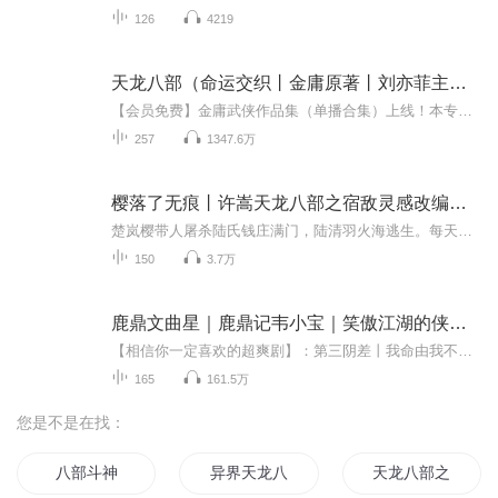
126
4219
天龙八部（命运交织丨金庸原著丨刘亦菲主演电视剧）
【会员免费】金庸武侠作品集（单播合集）上线！本专辑已完结，请放心入手~【强烈推荐】飞雪连天射白鹿，笑书神侠倚碧鸳。金庸先生独家授权，朗声图书出品，朗锐数字传媒全球推广。亿万金迷听众的饕餮盛宴，《金庸作品集》汉语有声书震撼上市！金庸先生亲自...
257
1347.6万
樱落了无痕丨许嵩天龙八部之宿敌灵感改编武侠小说丨
楚岚樱带人屠杀陆氏钱庄满门，陆清羽火海逃生。每天上午8:00，日更2集，免费畅听！订阅、关注主播，更新抢先听哟~他和她注定是宿敌，他却与她纠葛不断，面对内忧外患，他是是该向她拔剑，还是救她与危难......
150
3.7万
鹿鼎文曲星｜鹿鼎记韦小宝｜笑傲江湖的侠义&天龙八部的豪情|穿越爆爽剧
【相信你一定喜欢的超爽剧】：第三阴差丨我命由我不由天丨秦无名丨悬疑 灵异 邪术 异能 风水 神话 奇幻 仙侠丨多人有声剧【请链接点击畅听《第三阴差》】：https://www.ximalaya.com/album/126251335速速点击：死亡游戏|烧脑风暴来袭&悬疑灵异多人精品剧【...
165
161.5万
您是不是在找：
八部斗神
异界天龙八部
天龙八部之奇剑