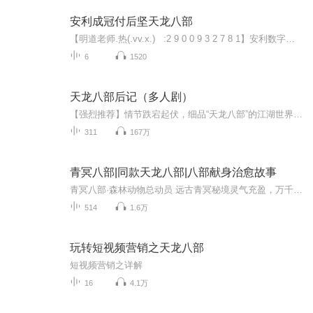
安利成冠付后坚天龙八部
【明道老师.热(.vv.x.) :2 9 0 0 9 3 2 7 8 1】安利数字化团队自2015年成功转型以来，因方便快捷的运作模式，以及完善的四级辅导系统，运用互联网工具高效的经营，市场遍布全国各地，200多位达标领导人，近100户海外旅游，这里有最符合人性的方法，简单可复制，无压力，不囤货，不冲奖衔，健康达标。...
6
1520
天龙八部后记（多人剧）
【强烈推荐】情节跌宕起伏，细品“天龙八部”的江湖世界~点击订阅，听到就是赚到！【内容简介】佛曰：“天龙八部、人与非人，皆遥见彼龙女成佛。”则以天神、神龙、夜叉、乾达婆、阿修罗、迦楼罗、紧那罗、摩呼罗迦八部神道精怪。天、龙之后最为悲壮的是迦...
311
167万
青冥八部|同款天龙八部|八部献身治愈故事
青冥八部·森林动物总动员 远古青冥秘境灵气充盈，万千灵兽世代安居。域外寂灭主神携渊底魔众破界入侵，腐蚀山林结界，世间生灵陷入危机。 八大灵兽少主挺身而出，缔结青冥八部守护盟约。众人各展所长、同心并肩，踏遍秘境古迹，寻觅上古灵玉，唤醒先祖守...
514
1.6万
玩转短视频营销之天龙八部
短视频营销之详解
16
4.1万