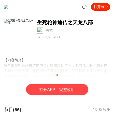
打开APP
生死轮神通传之天龙八部
熊苑
1.83万
211
【内容简介】
故事由光明菩萨得道前的苦行降魔经历展开，他与凡女盼儿相识在
人间的一座寺庙，他们遇到了邪恶的妖魔，为了解救盼儿和身中剧
毒的神鹰迦楼罗，他们便一同踏上了前往色界天的奇幻旅程。
他们几经波折与奇遇，回到了人间，正遇邪恶的天魔攻占人间，意
图摧毁世界的一切善良与光明，让黑暗统治大地。
打
开
A
P
P，完整收听
这场光明与黑暗的生死角逐，正是人心中善与恶的对决。人性的贪
婪与邪恶，使得天魔根本不可战胜。然而，盼儿却意外的发现了打
败天魔的最强神通......
这是一部集奇幻、灵异、神话与浓郁东方宗教色彩的小说，这是一
节目(66)
切换顺序
部写爱的小说，也一部写人的小说。