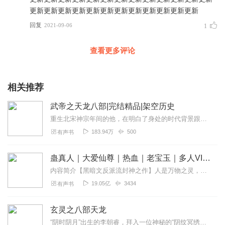
更新更新更新更新更新更新更新更新更新更新更新更新
回复
2021-09-06
1
查看更多评论
相关推荐
武帝之天龙八部|完结精品|架空历史
重生北宋神宗年间的他，在明白了身处的时代背景跟热血江湖，他就默默许下两个宏愿。一要挽救即将倾覆的北宋朝命运，复兴属于炎黄子孙的汉唐盛世，让外族不敢轻易踏进国...
183.94万
500
有声书
蛊真人｜大爱仙尊｜热血｜老宝玉｜多人VIP免费有声剧
内容简介【黑暗文反派流封神之作】人是万物之灵，蛊是天地真精。一个穿越者不断重生的故事。一个养蛊、炼蛊、用蛊的奇特世界。配音组（男角色）老宝玉旁白...
19.05亿
3434
有声书
玄灵之八部天龙
“阴时阴月”出生的李朝睿，拜入一位神秘的“阴纹冥绣师”门下。用黄皮子血、乌鸡血、乃至死人血和独特针法，在人身纹刻特定图案，向鬼神“借力”，实现改命、招财、驱邪、...