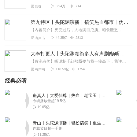
3.94万
714
悬疑
第九特区丨头陀渊演播丨搞笑热血都市丨伪戒丨VIP免费多人有声剧
【内容简介】灾变过后，大地满目疮痍。粮食匮乏，资源紧俏，局势混乱……一位从待规划区杀出来的青年，背对着漫天黄沙，孤身来到九区谋生，却不曾想偶然结识三五好友，一念...
44.35亿
2813
有声书
大奉打更人丨头陀渊领衔多人有声剧|畅听全集|王鹤棣、田曦薇主演影视剧原著|卖报小郎君
【冒泡有奖】听说杨千幻那厮要与我一较高下，我许七安要开始装叉了！快进入声音播放页戳下方输入框，冒个泡偷偷告诉我，我要用哪些诗词才能胜过他？说得好的，有赏！202...
110.59亿
1754
有声书
经典必听
蛊真人｜大爱仙尊｜热血｜老宝玉｜多人VIP免费有声剧
专辑播放量超19.5亿
19.05亿
青山丨头陀渊演播丨轻松搞笑丨重生穿越丨古代权谋丨VIP免费 | 多人有声剧
连载节目超一千集
11.28亿