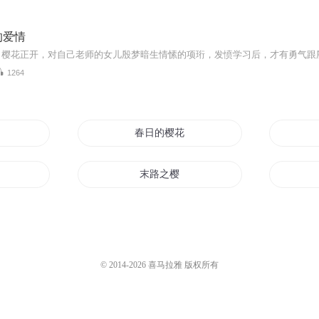
的爱情
1264
落
春日的樱花夏日的星空
年
末路之樱
穿越樱之书
梦樱花开
© 2014-
2026
喜马拉雅 版权所有
落樱少女笑倾城