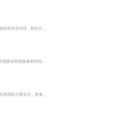
小说主要讲述了就读水明艺术大学附属高中的神田空太，一年级的夏天时在宿舍中养猫，而被校长叫去问话，校长让他在丢掉猫与从此搬到"樱花庄"中作选择。身为爱猫一族的空太，暂时选择了流落到因聚集各种怪人而恶名昭著的“樱花庄”。 隔年春天，随着世界级天...
主播有话说 本专辑纯属个人观点，不喜勿喷！内容简介一个樱花少女的梦幻魔法城堡~里面有很多好听的故事和好玩的事情┗|｀O′|┛ 嗷~~欢迎您的收听~求订阅+5星好评+关注(＾Ｕ＾)ノ~ＹＯ（以上编辑与以前，我也不知道自己在说啥d=====(￣▽￣*)b ）专辑封面 ...
別回頭身後千燈萬盞無一是處作者是一位90後法餐廚師，處在一個尷尬的年紀，沒什麼存款和所謂的人際交往，更多的只有一腦子雜亂的，不知算不算藝術的，藝術構思和一些無聊的瑣事，希望通過另一種，相對比較保守老派的以語言方式去敘述一件件雞毛蒜皮且有感...