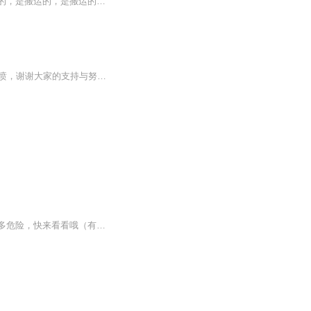
专更新樱花校园模拟器，有时候更新剧情，有时候更新生活，希望大家能够喜欢哦，是搬运的，是搬运的，是搬运的，重要的事情说三遍
hello，我是晚秋的频道，讲的是樱花校园模拟器的趣事，（这不能叫简介吧？）反正不喜勿喷，谢谢大家的支持与努力�！
风影因为吸了某种诡异的香来到了异界，并且成了女儿身，因为在异界是警察，他经历了很多危险，快来看看哦（有些视频专辑里没有，请去翻风影的动态）