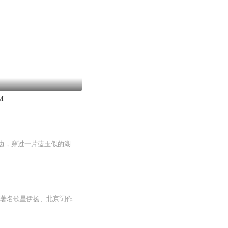
M
少年的眸子，黑钻一般泛着幽幽的光。仿佛深邃的黑洞，可以轻易摄人心魂。凌夕烟站在湖边，穿过一片蓝玉似的湖水，在目光对上少年双眸的瞬间，轻易就被掠去了呼吸——湖水宝蓝，少年立在码头，乌黑刘顺的碎发和一袭黑衣衬托得桀骜不驯。此时他专注地望着掌...
歌曲《樱花开了》:待到解封时，陪你看樱花樱花片片都是爱，相约陪你到天涯。只因一诺，著名歌星伊扬、北京词作家漠沙、鄂尔多斯青年作曲家张生，三位同龄音乐人，强强联袂，真情演绎《樱花开了》，献给最美逆行者，献给英雄而多情的湖北人民。此歌也是词作家漠沙创作的《家的爱》《信仰》《醒了》《中国更美丽》“以艺战疫”公益歌曲五部曲之一。歌曲以独特视角和画面展示了武汉解封后春花烂漫、焰火繁华的英雄之城的美丽花卷，讲述了被救治患者曾向美丽天使发出“来武汉陪你看樱花”的肺腑邀约，表达了最美逆行者对...