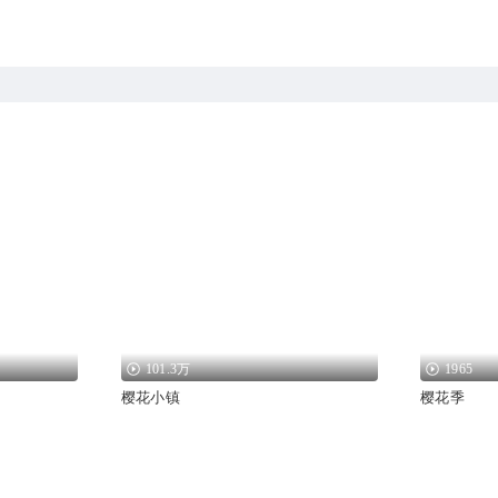
101.3万
1965
樱花小镇
樱花季