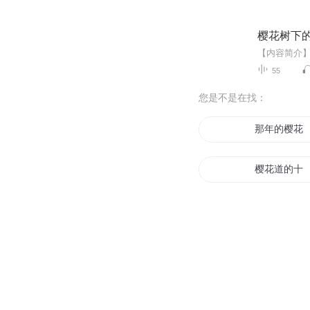
樱花树下
55
您是不是在找：
那年的樱花
樱花道的十
樱花中学
剑与樱花
樱花落剑