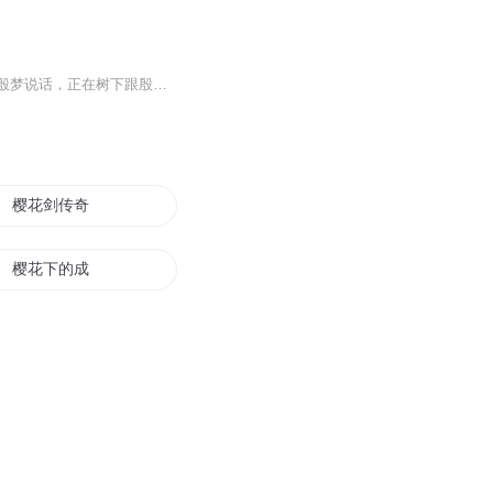
【内容简介】樱花正开，对自己老师的女儿殷梦暗生情愫的项珩，发愤学习后，才有勇气跟殷梦说话，正在树下跟殷梦有说有笑的他，自己却不知道，他成了村里人望子成龙的模范。村长的亲戚老吴提点自己的女儿吴芸去接近项珩，吴芸正好看到樱花树下那一幕，就心...
樱花剑传奇
樱花下的成长
樱花又落
樱花之恋
血染樱花季