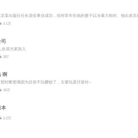
3.1万
公司
,欢迎大家加入
287
 啊
暂时断更哦因为目前不玩樱校了，主要玩蛋仔派对--
35万
日本
1.2万