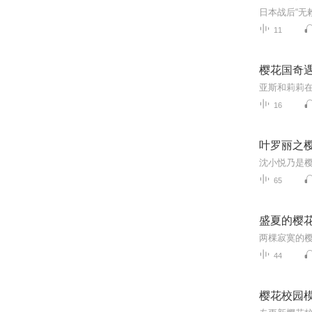
11
樱花国奇
16
叶罗丽之
65
盛夏的樱
44
樱花校园