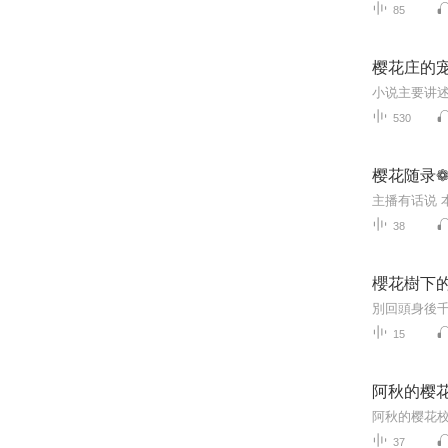
85
樱花庄的
530
樱花随录
38
櫻花樹下
15
阿秋的樱
阿秋的樱花
37