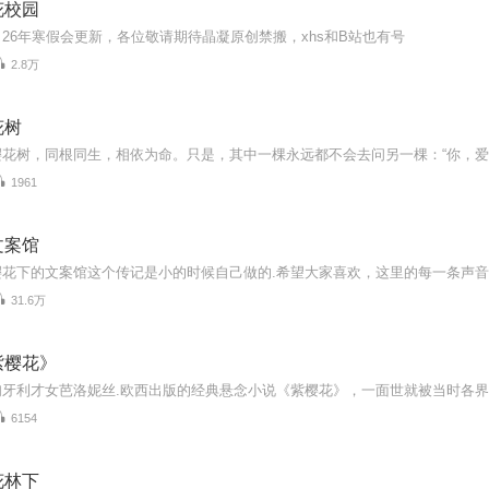
花校园
26年寒假会更新，各位敬请期待晶凝原创禁搬，xhs和B站也有号
2.8万
花树
1961
文案馆
31.6万
紫樱花》
6154
花林下