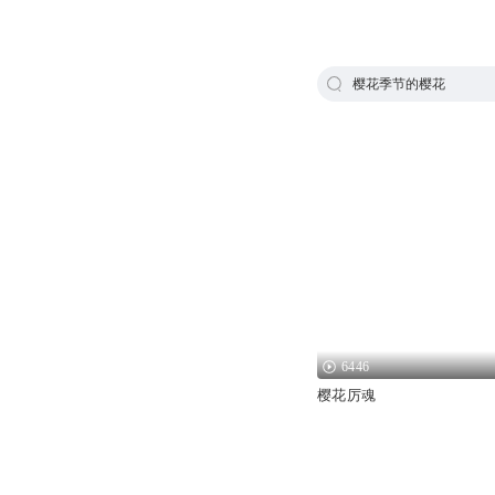
樱花季节的樱花
6446
樱花厉魂