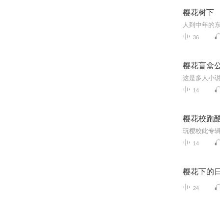
樱花树下
36
樱花盲盒
这是多人小说
14
樱花校跑酷
玩樱校此专辑
14
樱花下的
24