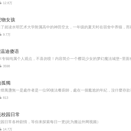
12.8万
宠物女孩
9.7万
❁温迪傻语
3598
的孤獨
813
花校园日常
校园日常各种剧情，等你来探索每日一更(此为搬运外网视频）
14.7万