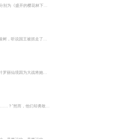
日本战后“无赖派”旗手坂口安吾怪谈•怪奇小说名作集。本书共收入10篇坂口安吾小说名篇，分别为《盛开的樱花林下》《禅僧》《夜长姬与耳男》《闲山》《紫大纳言》5篇怪谈小说，《风博士》《傲慢之眼》《关于不可理解的失恋》《白痴》《替青鬼洗兜裆布的女...
亚斯和莉莉在新的冒险中来到了开满樱花的樱花国。在那里，他们认识了樱花国的太子藤井俊树，听说国王被抓走了，樱花国正陷入四分五裂的困境。唉，没想到这竟然是大魔王的诡计，他还派了狡猾的喵呜来监视樱花国，夺取勇者碎片。这到底是怎么回事，藤井俊树能否真正拯救樱花国，亚斯和莉莉又会发生什么激动人心的事情，让我们一起来收听这个故事吧！
沈小悦乃是樱花境地的君上，她师傅蔡文雪乃是世王夫人，她的夫君田理乃是黑玫瑰之主，叶罗丽仙境因为大战将她封印，苏醒后的她会发生什么？
两棵寂寞的樱花树同根同生，相依为命，只是其中一棵永远都不会去问另一棵：“你，爱我吗……？”然而，他们却勇敢的绽放了，在那颗象征着彼此终极命运的，最灿烂的樱花树下。于是，我们仰望，就像仰望某种早已在尘世间灭亡了的信仰，最为根本的、纯洁的、...