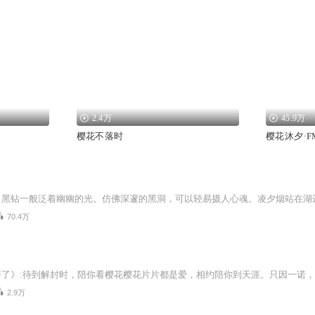
2.4万
45.9万
樱花不落时
樱花沐夕·F
70.4万
2.9万