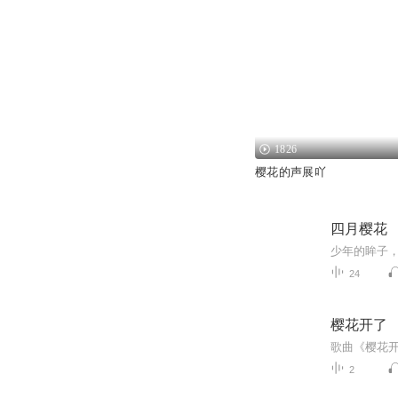
1826
樱花的声展吖
四月樱花
24
樱花开了
2