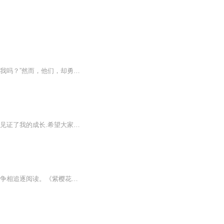
两棵寂寞的樱花树，同根同生，相依为命。只是，其中一棵永远都不会去问另一棵：“你，爱我吗？”然而，他们，却勇敢地绽放了，在那棵象征着彼此终极命运的，最灿烂的樱花树下。于是，我们仰望，就象仰望某种早已在尘世间灭亡了的信仰。最为根本的、纯洁的...
欢迎您收听樱花下的文案馆这个传记是小的时候自己做的.希望大家喜欢，这里的每一条声音见证了我的成长.希望大家都去寻找能让自己义无反顾的梦想.
由十九世纪匈牙利才女芭洛妮丝.欧西出版的经典悬念小说《紫樱花》，一面世就被当时各界争相追逐阅读。《紫樱花》以跌宕起伏的情节、动人心魄的悬念引人入胜。作者站在贵族的立场描写了法国大革命，从另一个侧面反映了当时英法复杂的社会关系。