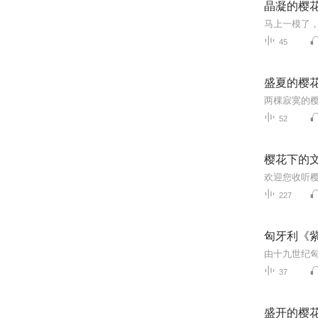
晶凝的樱
马上一模了，
45
盛夏的樱
52
樱花下的
227
匈牙利《
37
盛开的樱