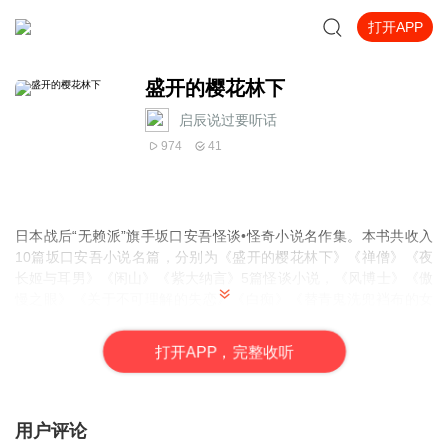
打开APP
盛开的樱花林下
启辰说过要听话
974
41
日本战后“无赖派”旗手坂口安吾怪谈•怪奇小说名作集。本书共收入
10篇坂口安吾小说名篇，分别为《盛开的樱花林下》《禅僧》《夜
长姬与耳男》《闲山》《紫大纳言》5篇怪谈小说，《风博士》《傲
慢之眼》《关于不可理解的失恋》《白痴》《替青鬼洗兜裆布的女
子》5篇怪奇小说。此10篇小说覆盖了安吾创作生涯的各个阶段，基
本展现了其小说创作的整体风貌。特别是《盛开的樱花林下》为其
打
开
A
P
P，完整收听
代表小说，围绕山贼和抢来的新娘的生活展开，故事有趣奇特，气
息冷峻诡异，具有话本小说的特点，堪称日本怪谈式说话小说的压
卷之作。怪奇小说中以《白痴》最为著名。1946年发表后，获得“日
本战后文学样板”的赞誉，小说以战乱时的一名男子带着疯女人逃难
用户评论
作为中心，反映了日本战时的苦难和民众的疯狂。坂口安吾创作的