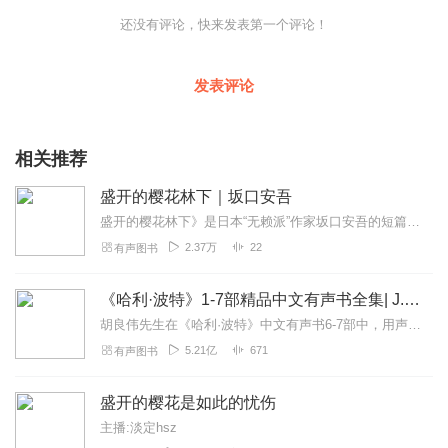
怪谈•怪奇小说名作，深刻表现了日本古典式的残酷和美学，以及对
还没有评论，快来发表第一个评论！
于战争时期男人和女人关系的反思，在怪异的情节设定折射出其独
一无二的人性观照，成为读者最受追捧的日本经典小说作品之一。
发表评论
相关推荐
盛开的樱花林下｜坂口安吾
盛开的樱花林下》是日本“无赖派”作家坂口安吾的短篇小说集，集中收录了《盛开的樱花林下》、《禅僧》、《夜长姬与耳男》、《闲山》、《紫大纳言》五篇富于怪诞色彩的短篇...
2.37万
22
有声图书
《哈利·波特》1-7部精品中文有声书全集| J.K.罗琳原著，光合积木演播
胡良伟先生在《哈利·波特》中文有声书6-7部中，用声音带领着大家继续魔法之旅。为保证作品的一致性，给大家带来完整的魔法体验，我们与版权方PottermoreP...
5.21亿
671
有声图书
盛开的樱花是如此的忧伤
主播:淡定hsz