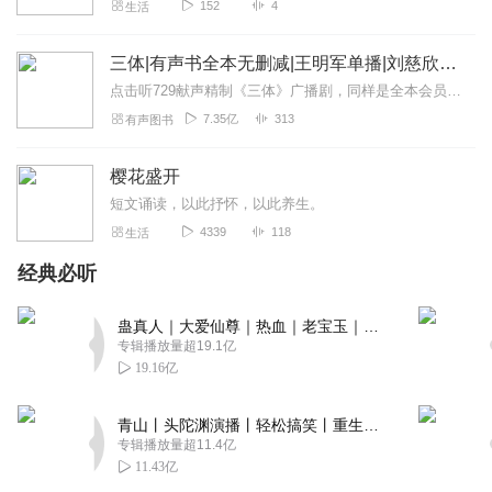
152
4
生活
三体|有声书全本无删减|王明军单播|刘慈欣原著
点击听729献声精制《三体》广播剧，同样是全本会员免费畅听，快来感受声音大戏的魅力！【购买须知】1、本作品部分集数为免费试听。2、版权归原作者所有，严禁翻录成任...
7.35亿
313
有声图书
樱花盛开
短文诵读，以此抒怀，以此养生。
4339
118
生活
经典必听
蛊真人｜大爱仙尊｜热血｜老宝玉｜多人VIP免费有声剧
专辑播放量超19.1亿
19.16亿
青山丨头陀渊演播丨轻松搞笑丨重生穿越丨古代权谋丨VIP免费 | 多人有声剧
专辑播放量超11.4亿
11.43亿