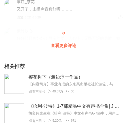
寒江_茶花
又开了，主播声音真好听………
回复
2021-05-20
1
紫竹牧心
好好照顾你妈妈！母亲的爱让人心疼，无路可退的勇敢，如
天使之翼的坚强，战胜所有的本能，挥泪向风，踏血前行。
查看更多评论
好果你需要一颗心，只有妈妈会毫不犹豫，挖出滴血的心，
微笑着趁热送给你。两个人的秘密是浪漫的开始，保守一个
秘密是谎言的开始，开始了谎言，一个欺骗的罗网就已经张
相关推荐
开，善意的欺骗终将走向背叛，背叛别人，也背叛了自己的
樱花树下（渡边淳一作品）
初心！
【内容简介】事业有成的东京某出版社社长游佐，与出差时认识的京都老字号料理店老板娘菊乃发展为情人。目睹母亲与游佐恋爱经过的凉子，正是情窦初开的年纪，也因此陷入热恋...
回复
2025-04-20
0
49.57万
36
有声图书
消弭酱
《哈利·波特》1-7部精品中文有声书全集| J.K.罗琳原著，光合积木演播
喜欢主播的声音，喜欢白嫖的小说……嘿嘿
胡良伟先生在《哈利·波特》中文有声书6-7部中，用声音带领着大家继续魔法之旅。为保证作品的一致性，给大家带来完整的魔法体验，我们与版权方PottermoreP...
回复
2024-05-19
0
5.20亿
671
有声图书