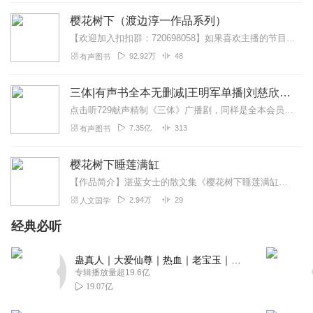
樱花树下（渡边淳一作品系列）
【欢迎加入扣扣群：720698058】如果喜欢主播的节目，欢迎点赞及订阅，谢谢！《樱花树下》内容简介：人到中年的东京某出版社社长游佐事业成功，但对常年生病的妻子...
92.92万
48
有声图书
三体|有声书全本无删减|王明军单播|刘慈欣原著
点击听729献声精制《三体》广播剧，同样是全本会员免费畅听，快来感受声音大戏的魅力！【购买须知】1、本作品部分集数为免费试听。2、版权归原作者所有，严禁翻录成任...
7.35亿
313
有声图书
樱花树下睡莲满缸
【作品简介】湛蓝女士的散文集《樱花树下睡莲满缸》共收录四十四篇精美散文，本书里很多篇章都对故园、土地和父母进行重墨叙述，围绕土地给作者的父母以及作者内心带来...
2.94万
29
人文国学
经典必听
蛊真人｜大爱仙尊｜热血｜老宝玉｜多人VIP免费有声剧
专辑播放量超19.6亿
19.07亿