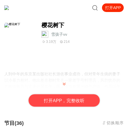
打开APP
樱花树下
雪孩子vv
3.19万
214
人到中年的东京某出版社社长游佐事业成功，但对常年生病的妻子
以冷暴力相对。他出差京都时常去一家老字号料理店，风韵犹存的
老板娘菊乃与丈夫分居多年，两人渐渐发展出婚外恋情。然而以年
轻女性的魅力难以抗拒为借口，游佐竟与菊乃的女儿成了地下情
人，终致悲剧发生，无法挽回。 作者对彷徨于欲望与理智之间的男
打
开
A
P
P，完整收听
性心理，对深陷恋爱痛苦的女性心理，都有细致的分析。是一本能
让女人了解男人心里爱情真相的小说。
节目(36)
切换顺序