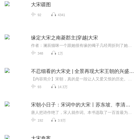
大宋疆图
92
4341
缘定大宋之南菱郡主|穿越|大宋
作者：澜辰猫咪一个跟她很有缘的镯子几经周折到了她手里,她自是很高兴的,可自那之后却夜夜惊梦，终于，她穿回去了,也许是因为镯子。可，奇怪耶!她明明是整个人穿回去的,可却阴差阳错的成了郡主?这也罢了。
348
1万
不忍细看的大宋史 | 全景再现大宋王朝的兴盛衰亡
【内容简介】宋朝，真的是一段让人又爱又恨的历史。墨竹著的《不忍细看的大宋史》通过陈桥兵变、杯酒释兵权、澶渊之盟、靖康之耻等重大事件，以及宋太祖、宋仁宗、岳飞、秦桧、文天祥等诸多重要历史人物，并对民间传说中的杨家将、包拯、狸猫换太子等进行了详细的阐述。靖康之耻是千古之辱，精忠报国的岳飞留下了千古英名，才华横溢的李清照写下了千古绝唱……宋朝，作为中国历目前第四个在分裂的土地上建立的朝代，在进取与保守、图强与积弱的反复中踽踽而行；是中国历历史记录长王朝之一...
93
14.3万
宋朝小日子：宋词中的大宋丨苏东坡、李清照、李煜、欧阳修、柳永丨大宋风雅丨大宋风物志
唐人把诗作绝了，宋人就作词。本书选取了一百首最为优美，最有代表性的宋词，讲述了每一首宋词背后的故事，通过这首词写到的历史事件与社会生活，来反映了整个宋朝的博大与风雅。 书中的每一篇不是普通的诗词赏析和内容介绍，而是一篇篇精致的文史随笔，讲...
192
3.9万
大宋奇案