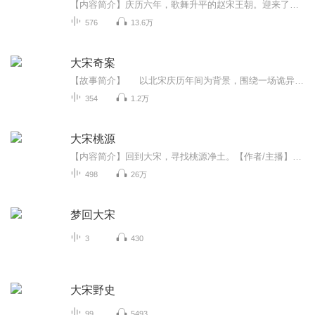
【内容简介】庆历六年，歌舞升平的赵宋王朝。迎来了一个疯子....亲眼见识了大宋的雍容华贵与温情。起初唐奕只想享受这个时代，什么靖康之耻、蒙古铁骑都与他无关。反正再怎么闹腾历史都有它自己的轨迹。千年之后中华还是中华！亡不了！但当那位忧国忧民的...
576
13.6万
大宋奇案
【故事简介】 以北宋庆历年间为背景，围绕一场诡异的漕运失银案展开，层层递进的剧情设计，三线并行的叙事结构，让读者在紧张刺激的探案过程中，感受历史的厚重。同时，作品深度植入历史文化元素，如大运河、海上丝绸之路等，不仅增加了故事的真实...
354
1.2万
大宋桃源
【内容简介】回到大宋，寻找桃源净土。【作者/主播】作者：白翼龙主播：视纪印象有声文化【购买须知】1、本作品为付费有声书，前93集为免费试听，购买成功后，即可收听，可下载重复收听。2、版权归原作者所有，严禁翻录成任何形式，严禁在任何第三方平台传...
498
26万
梦回大宋
3
430
大宋野史
99
5493