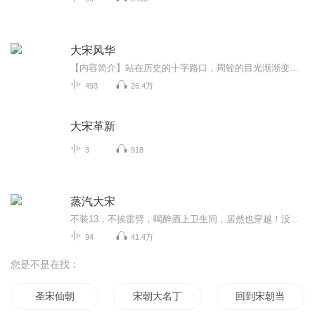
大宋风华
【内容简介】站在历史的十字路口，周铨的目光渐渐变得坚毅，他要为华夏之族、炎黄之裔，把握住这机会。【作者/主播简介】作者：圣者晨雷，网络小说作家。主播：全声汇【购买须知】1、本作品为付费有声书，前60集为免费试听，购买成功后，即可收听，可下载...
493
26.4万
大宋革新
3
918
蒸汽大宋
不装13，不挨雷劈，喝醉酒上卫生间，居然也穿越！没有王霸之气，没有主角光环，就靠埋头苦干、拼命硬干。天行健，草根小市民自强不息！一群草根小市民携带大量现代物资资料穿越大宋末年岭南。拓荒地！修水库！开矿山！建工厂！爆军队！抗击蒙元！挽救中华！逆转崖山悲剧！这是数年前一个朋友的作品 没有书读 没有办法作者：刀锋 演读（不敢说演播 没那水平）了几 语音指导：妙海欢迎评价 ，如果您不喜欢给满分那请您高抬贵手，我喜欢高处不胜寒的感觉 。完本小说请放心收听 才101章尽快完结...
94
41.4万
您是不是在找：
圣宋仙朝
宋朝大名丁
回到宋朝当暴君