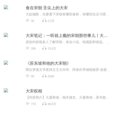
食在宋朝 舌尖上的大宋
大处铺陈，先要看下宋朝有哪些食材，有哪些生活习惯，怎么解决安全问题，再则主食、瓜果、生鲜…道道小菜下单，蔡京、陆游、苏东坡、李逵、朱熹…个个人物登场，酒馆饭局、家宴排场、大内官宴、皇家宴会…种种场面启幕。生活有多琐碎，考证就有多麻烦，作...
42
2.2万
大宋笔记：一听就上瘾的宋朝那些事儿丨大宋三百年
原创内容很多人了解宋朝，来自小说、电视剧和戏说。但真正的大宋，究竟是什么模样？本专辑严格依据《宋史》原文，按正史时间线完整讲述，不演绎、不杜撰、不夸张，只做史料的通俗翻译与清晰解读。作者基于大量的古代史实，运用独特的分析方法，抽丝剥茧，...
255
70.3万
《苏东坡和他的大宋朝》
两位茅盾文学奖得主王火作评、阿来作序倾情推荐 徐棻新作关于大文豪、政治家苏东坡的长篇小说。他在北宋政坛变法之激变派、渐变派、不变派几十年阳谋与阴谋的斗争中宦海沉浮……众多历史名人纷纷登场:王安石、欧阳修、司马光、苏辙、曾巩、黄庭坚、秦观、...
80
3196
大宋权相
【内容简介】大厦将倾，独木难支。大厦将倾，歪木能支乎？南宋末年，皇帝昏庸，朝廷腐败，奸佞横行，军队士气低落，战斗力低下，蒙古铁骑虎视耽耽。虽有文天祥、张世杰、李庭芝等忠臣勇将，无奈朝政落入奸臣之手，空有报国之志却无处挥。南宋，已是大厦将...
773
96.5万