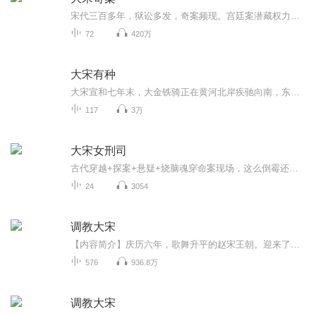
宋代三百多年，狱讼多发，奇案频现。宫廷案潜藏权力之争，士大夫案深涉文人党争，婚姻纠纷情理难辨，命盗案挑战断案智慧。看名公听讼，如何让案件柳暗花明；品儒学精髓，解析奇案背后宋代的司法理念与传统。
72
420万
大宋有种
大宋宣和七年末，大金铁骑正在黄河北岸疾驰向南，东京汴梁，已经危若巢卵。一代青楼天了，道君黄帝，已经吓瘫在龙床之上只想着抛却亿万斯民，退位跑路。精忠岳飞，商蛰伏于行伍之列，着神州陆沉，气得怒发冲冠。两宋之交间的风云人物，还不知道自己何时可...
117
3万
大宋女刑司
古代穿越+探案+悬疑+烧脑魂穿命案现场，这么倒霉还有谁？
24
3054
调教大宋
【内容简介】庆历六年，歌舞升平的赵宋王朝。迎来了一个疯子....亲眼见识了大宋的雍容华贵与温情。起初唐奕只想享受这个时代，什么靖康之耻、蒙古铁骑都与他无关。反正再怎么闹腾历史都有它自己的轨迹。千年之后中华还是中华！亡不了！但当那位忧国忧民的...
576
936.8万
调教大宋