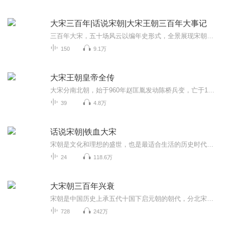
大宋三百年|话说宋朝|大宋王朝三百年大事记
三百年大宋，五十场风云以编年史形式，全景展现宋朝（960—1279年）319年的兴衰历程。从赵匡胤“陈桥兵变”黄袍加身，到“崖山海战”十万军民殉国，详细梳理两宋重大政治、军事、经济事件，如“杯酒释兵权”“王安石变法”“靖康之变”“岳飞抗金”等，揭...
150
9.1万
大宋王朝皇帝全传
大宋分南北朝，始于960年赵匡胤发动陈桥兵变，亡于1279年的崖山海战。宋朝是中国历史上商品经济、文化教育、科学创新高度繁荣的时代，后世虽认为宋朝积贫积弱，但宋朝的民间富庶与社会经济繁荣远超盛唐。
39
4.8万
话说宋朝|铁血大宋
宋朝是文化和理想的盛世，也是最适合生活的历史时代，并且很多人表示最想穿越的朝代是宋朝。宋代的审美是「雅」与「俗」的兼备，其人文风气和雅趣是值得当下现代化生活所借鉴的。本专栏结合历史古籍，用最通俗和有趣的方式演绎复杂正史，带你破解宋朝历史...
24
118.6万
大宋朝三百年兴衰
宋朝是中国历史上承五代十国下启元朝的朝代，分北宋和南宋两个阶段，共历十八帝。宋朝自公元960年赵匡胤发动“陈桥兵变”建立，至公元1279年崖山海战惨败后南宋灭亡，前后一共延续了319年。宋朝是中国历史上商品经济、文化教育繁荣的时代 。这一时期，政...
728
242万