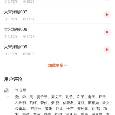
1.40万
19:55
大宋海贼007
1.30万
17:04
大宋海贼008
1.25万
17:17
大宋海贼009
1.22万
19:34
加载更多
用户评论
崋老师
尧、舜、禹、姜子牙、周文王、孔子、孟 子、老子、庄子、
左丘明、荆轲、管仲、晏 婴、信陵君、廉颇、蔺相如、晋文
公重耳、 齐桓公、范雎、屈原、子产、秦始皇、刘 邦、项
羽、韩信、贾谊、晁错、刘彻、司马 迁、曹操、司马光、李