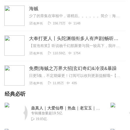
AD诸葛不亮
海贼
播讲的很好五星，就是这小说有点像舔狗文，听着怪别扭
少了的章集在审核中，请稍后。。。。。。简介：海贼世界，强者纵横。四皇武海雄霸一方，海军大将独领风骚。某日当携带无限觉醒系统的楚易穿越海贼世界，眼...
回复
2022-11-16
1
156.73万
1148
有声书
大胆刁民竟敢诬陷本官
大奉打更人丨头陀渊领衔多人有声剧|畅听全集|王鹤棣、田曦薇主演影视剧原著|卖报小郎君
男主除了对朝廷很宽容之外其他的都没毛病
【冒泡有奖】听说杨千幻那厮要与我一较高下，我许七安要开始装叉了！快进入声音播放页戳下方输入框，冒个泡偷偷告诉我，我要用哪些诗词才能胜过他？说得好的，有赏！202...
回复
2022-01-13
0
110.59亿
1754
有声书
吹胡子瞪眼
免费|海贼之万界大招|玄幻奇幻&冷漠&暴躁
主播挺好，就是书差了点🤐🤐
日更5集，不定期爆更！订阅可以收到更新提醒哦~【内容简介】在异界海贼的波澜壮阔中，平凡少年罗真一梦醒来，发现自己手握神秘系统，能抽尽天地奇招。新手礼的惊雷，...
回复
2021-10-19
0
11.85万
435
有声书
经典必听
听友338565893
小说主线剧情有些别扭！称霸没骨气，舔狗又很热血。内战
蛊真人｜大爱仙尊｜热血｜老宝玉｜多人VIP免费有声剧
无英雄，热捧岳飞在现在的中国，你把现在的蒙古族、满
专辑播放量超19.5亿
族、维吾尔族至于何地？还有在宋代年轻的姑娘不叫小姐，
19.05亿
叫小娘子！作者太差劲了。主播还好！