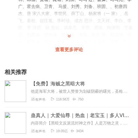
广、霍去病、卫青、 马援、刘秀、刘备、班固、、初唐四
杰、唐 宋八大家、李世民、薛丁山、杨家将（一 家）、岳
飞、秦桧、赵匡胤、李时珍、成吉 思汗、文天祥、李白、李
密、李 清照、杨 贵妃、诸葛亮、关羽、周瑜、陶渊明、王羲
之、刘禹锡、范仲淹、郑板桥、海瑞、朱元 璋、郑成功、崇
祯、史可法、韩非、李斯、 赵高、秦始皇嬴政、陈胜、吴
广、孟尝君、 毛遂、张良、萧何、樊哙、英布等111人觉得
查看更多评论
很赞
回复
2021-06-09
5
相关推荐
低吟a浅唱
【免费】海贼之黑暗大将
作品很好啊！主播也很棒！加油啊！
他是海军大将，被世人赞誉为划破阴霾的曙光，圣枪朗基努斯。他是地下王者，被世人恐惧为终结时代的黑暗，魔剑阿波菲斯。游走于光明与黑暗之中，编织着血与火的战歌。当他蓦...
回复
2022-06-21
3
118.58万
750
有声书
阿辉_ih
蛊真人｜大爱仙尊｜热血｜老宝玉｜多人VIP免费有声剧
故事情节连惯，就是有点太短了！
内容简介【黑暗文反派流封神之作】人是万物之灵，蛊是天地真精。一个穿越者不断重生的故事。一个养蛊、炼蛊、用蛊的奇特世界。配音组（男角色）老宝玉旁白...
回复
2021-04-16
2
19.05亿
3434
有声书