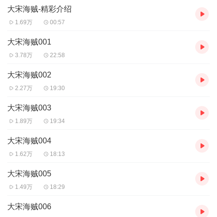
大宋海贼-精彩介绍
【购买须知】
1、本作品为付费有声书，前76集为免费试听，购买成功后，即可收
1.69万
00:57
听，可下载重复收听。
2、版权归原作者所有，严禁翻录成任何形式，严禁在任何第三方平
大宋海贼001
台传播，违者将追究其法律责任。
3.78万
22:58
3、如在充值／购买环节遇...
大宋海贼002
2.27万
19:30
大宋海贼003
1.89万
19:34
大宋海贼004
1.62万
18:13
大宋海贼005
1.49万
18:29
大宋海贼006