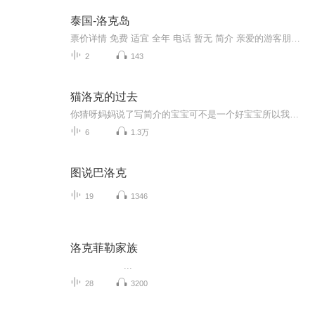
泰国-洛克岛
票价详情 免费 适宜 全年 电话 暂无 简介 亲爱的游客朋友，现在我们来到的是洛克岛。这是甲米四个非常有名的岛屿的总称，这四个岛屿都相聚不远，却各具特色，让我们一起去看看吧。洛克岛位于蓝塔岛南边大概45分钟快艇的距离，岛上没有酒店，只有帐篷出租。...
2
143
猫洛克的过去
你猜呀妈妈说了写简介的宝宝可不是一个好宝宝所以我要当一个好宝宝
6
1.3万
图说巴洛克
19
1346
洛克菲勒家族
...
28
3200