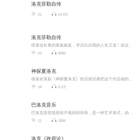
洛克菲勒自传
22
14.3万
洛克菲勒自传
悟基业长青的家族秘笈，寻活出自我的人生王道！命运赐予我们的不是失望之酒，而是机会之杯！
63
8690
神探夏洛克
很喜欢英剧《神探夏洛克》然后就试着把这个作品做的现代一些，配乐也都是英剧的音乐。 欢迎大家加我的QQ群：789791330
18
9.3万
巴洛克音乐
巴洛克原意指形状不规则的珍珠，是一种艺术形式，由于这种艺术风格的盛行后人称之为巴洛克时期。这个时期出产的音乐作品就称为巴洛克音乐。巴洛克时期是西方艺术史上的一个时代，大致为17世纪。其最早的表现在意大利为16世纪后期，而在某些地区，主要是德...
12
1586
洛克《政府论》