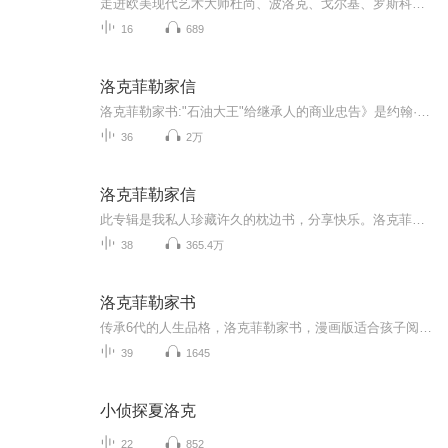
走进欧美现代艺术大师杜尚、波洛克、戈尔基、罗斯科、纽曼、普吕东、毕加索，以及达达主义者的艺术于真实生活展示东方思想，对于美国当代艺术的影响，领略当代行为艺术家的另类艺术思考，中国当代艺术界之现状……艺术事变是由一个一个风格，一个一个大师...
16
689
洛克菲勒家信
洛克菲勒家书:"石油大王"给继承人的商业忠告》是约翰·D·洛克菲勒给他的儿子小约翰·D.洛克菲勒的私人信札的汇编，这些信札是洛克菲勒不愿意公开的，以遗嘱形式珍藏的贵重物品。信札"透露了太多洛克菲勒家族的商业秘密与经营智慧，《洛克菲勒家书:"石油大王"给继承人的商业忠告》绝对是一本培养伟大企业家的无可比拟的教材……"洛克菲勒这些信札的价值正如艾伦·格林斯潘所说:"比洛克菲勒家族富可敌国的全部财富还要宝贵。
36
2万
洛克菲勒家信
此专辑是我私人珍藏许久的枕边书，分享快乐。洛克菲勒作为倍受议论的世界上第一位亿万富翁，他白手起家的发迹史打造成世界顶级炼油商的绝对地位令无数人为止羡慕，这无疑是美国梦的代表。赤裸裸的人性对白，直击灵魂深处，包含传奇色彩的人生，值得每一位...
38
365.4万
洛克菲勒家书
传承6代的人生品格，洛克菲勒家书，漫画版适合孩子阅读，也可以亲子共读，推荐如果有版权问题，请私信哦，感谢支持与信任！
39
1645
小侦探夏洛克
22
852