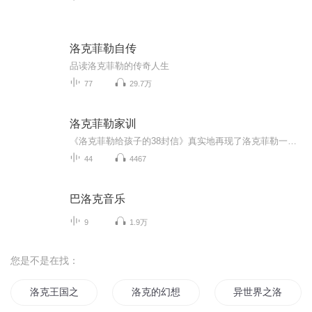
洛克菲勒自传
品读洛克菲勒的传奇人生
77
29.7万
洛克菲勒家训
《洛克菲勒给孩子的38封信》真实地再现了洛克菲勒一生的思想精华，其中既饱含了一个父亲对孩子殷切的希望与切实的指导，也有着作为人类历史上第一个亿万富翁的财富谋略与管理才华。这38封信将帮助所有渴望成功的普通人找到自己的人生方向，创造辉煌的未来...
44
4467
巴洛克音乐
9
1.9万
您是不是在找：
洛克王国之神宠外传
洛克的幻想国
异世界之洛克王国