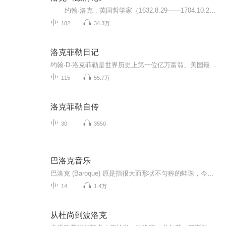
约翰·洛克，英国哲学家（1632.8.29——1704.10.28）。他深受笛卡尔哲学的影响，穷其一生而不为独断论所困扰。他开创了经验主义，也是第一个全面阐述宪政民主思想以及提倡人的“自然权利”的哲学家， 他的政治理念深远地影响了美国、法国、英国...
182
34.3万
洛克菲勒日记
约翰·D·洛克菲勒是世界历史上第一位亿万富翁、美国最著名的企业王朝的创建人，20世纪最伟大的企业家之一。本书详细披露了洛克菲勒本人的发家之秘与经营智慧。为约翰·D·洛克菲勒本人所写日记，由美国《财富》杂志首席经济学家迈克尔·D·波顿整理、点评...
115
55.7万
洛克菲勒自传
30
3550
巴洛克音乐
巴洛克 (Baroque) 原是指很大而形状不匀称的蚌珠，今天‘巴洛克’单纯指十七世纪的艺术及其独特的风格。古典音乐不但能提升人们的精神，把人类的心灵从世俗的烦嚣中释放出来，对人脑吸收和记忆也具有极大的影响。巴洛克音乐每分钟60拍，节拍稳健庄重，刚好和 人脑放松而清醒时的a波频率同步。音乐刺激了头脑天生的模式，强化了它们从事逻辑推理的功能，不但对於数理智能有提升作用，更适合於语言的学习。...
14
1.4万
从杜尚到波洛克