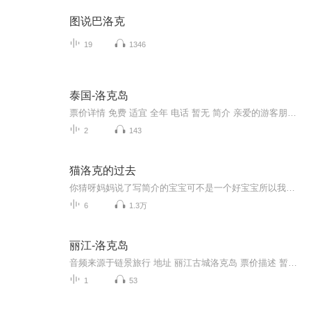
图说巴洛克
19
1346
泰国-洛克岛
票价详情 免费 适宜 全年 电话 暂无 简介 亲爱的游客朋友，现在我们来到的是洛克岛。这是甲米四个非常有名的岛屿的总称，这四个岛屿都相聚不远，却各具特色，让我们一起去看看吧。洛克岛位于蓝塔岛南边大概45分钟快艇的距离，岛上没有酒店，只有帐篷出租。...
2
143
猫洛克的过去
你猜呀妈妈说了写简介的宝宝可不是一个好宝宝所以我要当一个好宝宝
6
1.3万
丽江-洛克岛
音频来源于链景旅行 地址 丽江古城洛克岛 票价描述 暂无 开放时间 8:00~18:00 乘车信息 暂无
1
53