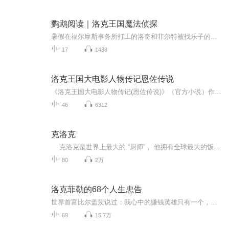
鹦鹉阅读｜洛克王国魔法侦探
暑假在福尔摩斯事务所打工的洛奇和菲尔特被找乐子的可丽希亚公主搞得焦头烂额。正在这时，猫头鹰lulu带来了一个坏消息---银行被抢劫，黄金不翼而飞。洛克三人组在罗宾探长的带领下展开搜查。谜团一个接一个，危险悄然而至！
17
1438
洛克王国大电影人物传记恩佐传说
《洛克王国大电影人物传记(恩佐传说)》（官方小说）作者：杨奇斌.简介： 洛克王国第十二届魔法祭刚刚落下帷幕，两个暗黑使者便潜入大魔法师皮埃尔夫妇家中，以他们的爱子恩佐的性命相威胁，杀害了他们。暗黑使者在恩佐的脑海里注入暗黑元素，企图让他毁灭洛克王国。 恩佐从此命运多舛：因为身体单薄，众多魔法师拒绝教他学习魔法：为了追求永生之法，他在暗黑力量的诱惑下学起了洛克王国里人人唾弃的黑魔法；因为走火入魔，他甚至对慈爱的雪舞法师也痛下杀手……他走上了众叛亲离的流亡之路。 当黑月之日降临洛克王国时，恩佐怀着美好的愿望释放出被封印的冥古龙，可接下来发生的一系列事情却大大出乎他的意料…… 恩佐，这个洛克王国人眼中的大魔头到底是一个什么样的人？他最终能否摆脱暗黑元素的控制？他的归宿又在哪里？一切都等你来揭晓！
46
6312
克洛克
克洛克是世界上最大的 “厨师”， 他拥有全球最大的饭店———麦当劳快餐连锁店， 可谓是每顿饭有几亿顾客同时就餐。 克洛克其苦心经营一生始终坚持的哲学是： “一个人应该充分利用每一个落在头上的机会。 每一个人都要自己创造幸福， 自己解决难...
80
2万
洛克菲勒的68个人生忠告
世界首富比尔盖茨说过：我心中的赚钱英雄只有一个，那就是洛克菲勒。一起感悟洛克菲勒98年的峥嵘岁月中总结出的那些人生智慧和成功之道，揭示成长、修身、处世与财富的秘密！
69
15.7万