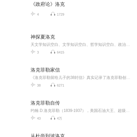
《政府论》洛克
4
1729
神探夏洛克
天文学知识空白、文学知识空白、哲学知识空白、政治学不及格--这就是夏洛克·福尔摩斯。可是，这又有什么关系？对这位世界上最伟大的私家侦探来说，能否完成缜密绝伦的推理、能否厘清最扑朔迷离的案情、能否破解最匪夷所思的案件、能否挑战最惊险刺激的冒...
3
6415
洛克菲勒家信
《洛克菲勒留给儿子的38封信》真实记录了洛克菲勒创造财富神话的种种业绩。从书中人们不仅仅可以看到洛克菲勒优良的品德、卓越的经商才能，还可窥见一代巨富创造财富的谋略与秘密。
38
6271
洛克菲勒自传
约翰.D.洛克菲勒（1839-1937），美国石油大王、超级资本家，美孚石油公司（标准石油）创办人。自16岁从商到55岁退休，洛克菲勒创造了美国的商业神话，从无到有创建起自己的财富大厦，谱写了平民阶层奋斗崛起之歌，是“美国精神”的耀眼典范，被誉为“窥见上帝秘密的人”。
43
4万
从杜尚到波洛克