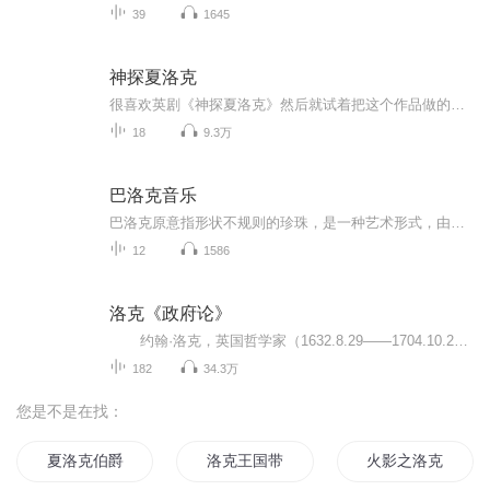
39
1645
神探夏洛克
很喜欢英剧《神探夏洛克》然后就试着把这个作品做的现代一些，配乐也都是英剧的音乐。 欢迎大家加我的QQ群：789791330
18
9.3万
巴洛克音乐
巴洛克原意指形状不规则的珍珠，是一种艺术形式，由于这种艺术风格的盛行后人称之为巴洛克时期。这个时期出产的音乐作品就称为巴洛克音乐。巴洛克时期是西方艺术史上的一个时代，大致为17世纪。其最早的表现在意大利为16世纪后期，而在某些地区，主要是德...
12
1586
洛克《政府论》
约翰·洛克，英国哲学家（1632.8.29——1704.10.28）。他深受笛卡尔哲学的影响，穷其一生而不为独断论所困扰。他开创了经验主义，也是第一个全面阐述宪政民主思想以及提倡人的“自然权利”的哲学家， 他的政治理念深远地影响了美国、法国、英国...
182
34.3万
您是不是在找：
夏洛克伯爵
洛克王国带着魔法书穿越
火影之洛克蓝