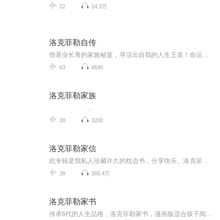
22
14.3万
洛克菲勒自传
悟基业长青的家族秘笈，寻活出自我的人生王道！命运赐予我们的不是失望之酒，而是机会之杯！
63
8690
洛克菲勒家族
...
28
3200
洛克菲勒家信
此专辑是我私人珍藏许久的枕边书，分享快乐。洛克菲勒作为倍受议论的世界上第一位亿万富翁，他白手起家的发迹史打造成世界顶级炼油商的绝对地位令无数人为止羡慕，这无疑是美国梦的代表。赤裸裸的人性对白，直击灵魂深处，包含传奇色彩的人生，值得每一位...
38
365.4万
洛克菲勒家书
传承6代的人生品格，洛克菲勒家书，漫画版适合孩子阅读，也可以亲子共读，推荐如果有版权问题，请私信哦，感谢支持与信任！