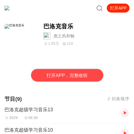
打开APP
巴洛克音乐
惠之风和畅
1.95万
210
打
开
A
P
P，完整收听
节目(9)
切换顺序
巴洛克超级学习音乐13
2629
06:39
巴洛克超级学习音乐10