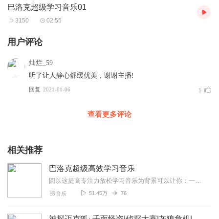
巴洛克超级学习音乐01
3150
02:55
用户评论
灿烂_59
听了让人静心舒缓优美，谢谢主播!
回复
2021-01-06
1
查看更多评论
相关推荐
巴洛克超级高效学习音乐
圆以这提高专注力放松学习音乐为背景可以让你：一、快速完成工作或作业，学习速度将提高5—10倍；二、大脑充满活力，思维敏捷，常有灵感出现；...
51.45万
76
音乐
神探迈克狐· 千面怪盗|侦探大赛|灰狼危机|多多罗