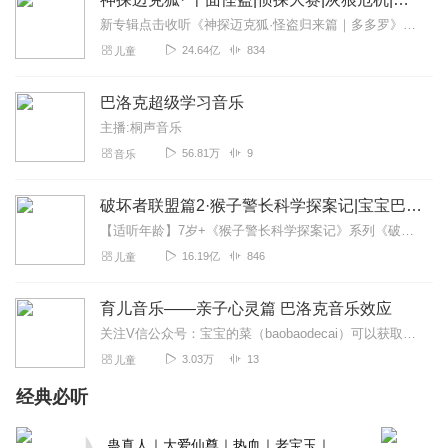
新专辑点击收听《神探迈克狐·怪盗归来篇｜多多罗》！！！>>>点击进入主播橱窗购买《神探迈克狐》系列图书吧!<<<多多罗故事【点击前往】收听多多罗其他好玩有趣的故...
24.64亿
834
儿童
巴洛克超级学习音乐
主播:桐声音乐
56.81万
9
音乐
破坏者联盟篇2·猴子警长科学探案记|宝宝巴士故事
【适听年龄】7岁+《猴子警长科学探案记》系列《破坏者联盟篇1·猴子警长科学探案记》>>>《破坏者联盟篇2·猴子警长科学探案记》>>>《破坏者联盟篇3·猴子警长科...
16.19亿
846
儿童
育儿音乐——亲子心灵篇 巴洛克音乐效应
关注V信公众号：宝宝的菜（baobaodecai）可以获取更多育儿视频和电子书。
3.03万
13
儿童
经典必听
蛊真人｜大爱仙尊｜热血｜老宝玉｜多人VIP免费有声剧