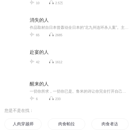
10
2.5万
消失的人
作品取材自日本曾轰动全日本的“北九州连环杀人案”。主犯松永太和绪方纯子虽未登记结婚但形同夫妻。松永太对绪方纯子进行了长达二十年的家暴，通过精神和肉体双重虐待对后者实施“洗脑”，令其成为自己的帮凶。被害的七人中有六人是绪方纯子的亲属，松永...
65
2685
赴宴的人
42
1612
醒来的人
一切你所求，一切你已是。鲁米的诗让你完全打开自己，丢掉所有的矫饰，丢掉所有的盔甲，丢掉所有的头脑。原来你自古乃今，乃至未来，从来都是觉者，同时也是被爱者。当你觉醒，你在加速创造你的生命，因而你便会时时感到喜悦，时时看到光，时时感受到挚爱...
6
233
您是不是在找：
人肉穿越师
肉食帕拉
肉食者达