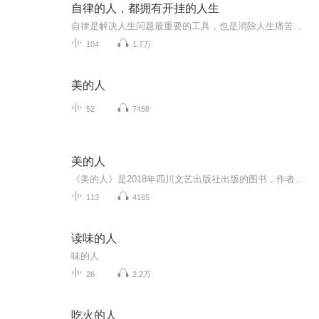
自律的人，都拥有开挂的人生
自律是解决人生问题最重要的工具，也是消除人生痛苦最重要的方法。1.所以的优秀背后，都有苦行僧般的自律；2.99%的努力，都发生在别人看不到的地方；3.自律达人必备:一个斩钉截铁的目标；4.管好每分钟，就能改变生命的密度；5.对欲望保持节制的人，人生更辽阔；6.不失控，用内心的力量改变自己；7.不拖延，真正决定你人生高度的是行动力；8.拒绝三分钟热度，才能持续精进。
104
1.7万
美的人
52
7458
美的人
《美的人》是2018年四川文艺出版社出版的图书，作者是邱伟杰。全书以肯定人生来就是美的人作为出发点，从天赋本来美的角度全面论述美的成长。作者以十二月花的形式论述了美品，即美的种性，又针对不同种性提供了修缮种性的成长路径。作品类型美学学术著作...
113
4165
读味的人
味的人
26
2.2万
吃火的人