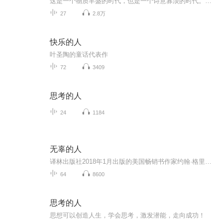
这是一个物质丰盛的时代，也是一个诗意寡淡的时代。因此，我们沿历史之河往上，渴望打捞那些能够温暖我们、并值得我们永远铭记的“诗意的人”，将他们拼接成一个个画面，向用户展示何为“诗意生活”。我们将与李白、杜甫、苏轼相遇，将听见诗意生活，也将...
27
2.8万
快乐的人
叶圣陶的童话代表作
72
3409
思考的人
24
1184
无辜的人
译林出版社2018年1月出版的美国畅销书作家约翰·格里森姆的第一部非虚构作品《无辜的人》讲述发生在美国俄克拉荷马州艾达镇的一桩陈年冤案。作为有10年执业经验的律师，格里森姆试图揭示出一幅误判的图景。在美国，每个州每个月都在发生误判，原因大同小异：侦查工作不当、垃圾科学、说谎的目击证人、不负责任的辩护律师、傲慢的检察官。世界各地的读者之所以关注《无辜的人》，是因为它不仅仅讲述了一个人的悲剧，更令人反思如何避免这一类悲剧。
64
8600
思考的人
思想可以创造人生，学会思考，激发潜能，走向成功！