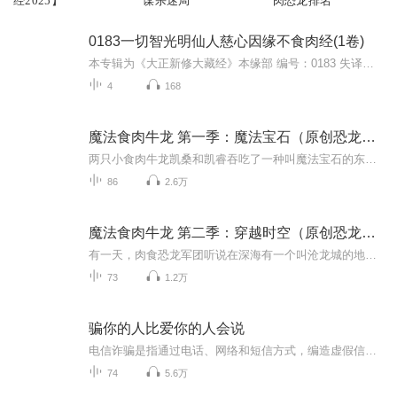
经2025】
谋杀迷局
肉恐龙排名
0183一切智光明仙人慈心因缘不食肉经(1卷)
本专辑为《大正新修大藏经》本缘部 编号：0183 失译】mp3en （大正新修大藏经:日本大正13年（1924年）由高楠顺次郎和渡边海旭发起，组织大正一切经刊行会）《[0183本缘部]一切智光明仙人慈心因缘不食肉经》是一部古老的佛教经典，亦称《一切智光明仙人不食...
4
168
魔法食肉牛龙 第一季：魔法宝石（原创恐龙小说）
两只小食肉牛龙凯桑和凯睿吞吃了一种叫魔法宝石的东西，获得了超能力。这件事情被邪恶的南方巨兽龙罗迪斯知道后，他就派他的手下鹫龙们将凯桑和凯睿剩余的魔法宝石抢走了。罗迪斯吃掉魔法宝石获得超能力后，赶走了这片土地上的恐龙王——南方巨兽龙布尔德...
86
2.6万
魔法食肉牛龙 第二季：穿越时空（原创恐龙小说）
有一天，肉食恐龙军团听说在深海有一个叫沧龙城的地方，于是冒险闯入深海，来到了沧龙城，并和很多只沧龙交上了朋友。可是有一天，肉食恐龙军团被一个海底漩涡吸走，穿越时空，来到了一个陌生的世界，令肉食恐龙军团怎么也想不到的是，他们竟然来到了一亿...
73
1.2万
骗你的人比爱你的人会说
电信诈骗是指通过电话、网络和短信方式，编造虚假信息，设置骗局，对受害人实施远程、非接触式诈骗，诱使受害人打款或转账的犯罪行为，通常以冒充他人及仿冒、伪造各种合法外衣和形式的方式达到欺骗的目的，如冒充公检法、商家公司厂家、国家机关工作人员...
74
5.6万