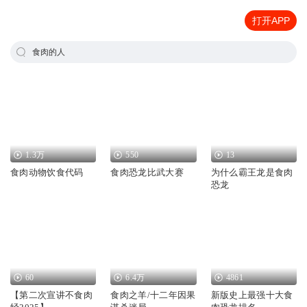
打开APP
食肉的人
1.3万
550
13
食肉动物饮食代码
食肉恐龙比武大赛
为什么霸王龙是食肉
恐龙
60
6.4万
4861
【第二次宣讲不食肉
食肉之羊/十二年因果
新版史上最强十大食