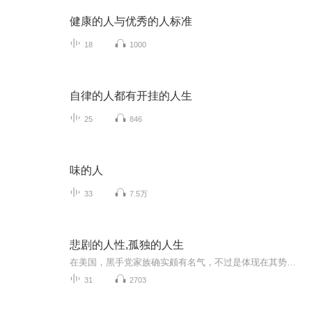
健康的人与优秀的人标准
18
1000
自律的人都有开挂的人生
25
846
味的人
33
7.5万
悲剧的人性,孤独的人生
在美国，黑手党家族确实颇有名气，不过是体现在其势力庞大之上，在另外一部比较有名的黑帮电影《好家伙》中曾经明确指出，如果要正式加入黑手党，就必须要是纯种的意大利人，即使有四分之一的爱尔兰血统也不行（所以可想而知德裔的汤姆哈金在柯里昂家族的...
31
2703