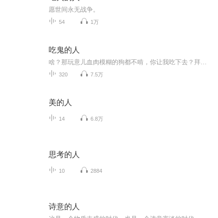
愿世间永无战争。
54
1万
吃鬼的人
啥？那玩意儿血肉模糊的狗都不啃，你让我吃下去？拜托，我是二，不是傻！什么？吃了它延年益寿金枪不倒？好吧··· 我读书多，你别骗我··· 不然，我吐你一脸好朋友···……欢迎大家收听本专辑，喜欢的话记得一定要点点订阅，避免迷路哦~
320
7.5万
美的人
14
6.8万
思考的人
10
2884
诗意的人