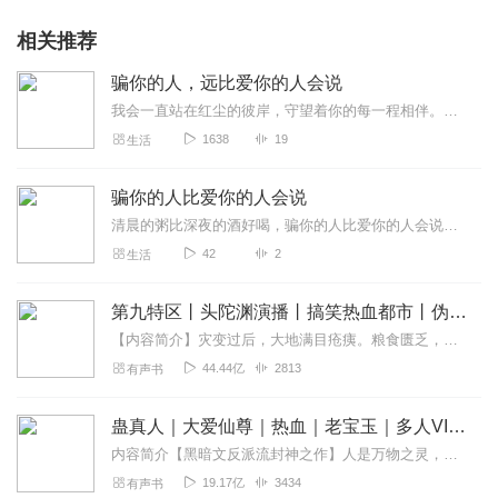
相关推荐
骗你的人，远比爱你的人会说
我会一直站在红尘的彼岸，守望着你的每一程相伴。直到生命的尽头，我将赋以心的朝圣，祈求着我们之间还能拥有一场来世的恩慈，不羡鸳鸯不羡仙，只求在一起，朝朝与暮暮，生...
1638
19
生活
骗你的人比爱你的人会说
清晨的粥比深夜的酒好喝，骗你的人比爱你的人会说，所以不要用耳朵恋爱，真正对你好的全是细节爱情没有统一零售价有时一文不值有时千金难买
42
2
生活
第九特区丨头陀渊演播丨搞笑热血都市丨伪戒丨VIP免费多人有声剧
【内容简介】灾变过后，大地满目疮痍。粮食匮乏，资源紧俏，局势混乱……一位从待规划区杀出来的青年，背对着漫天黄沙，孤身来到九区谋生，却不曾想偶然结识三五好友，一念...
44.44亿
2813
有声书
蛊真人｜大爱仙尊｜热血｜老宝玉｜多人VIP免费有声剧
内容简介【黑暗文反派流封神之作】人是万物之灵，蛊是天地真精。一个穿越者不断重生的故事。一个养蛊、炼蛊、用蛊的奇特世界。配音组（男角色）老宝玉旁白...
19.17亿
3434
有声书