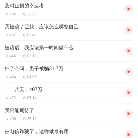
电信网络诈骗，是指以非法占有为目的，利用电信网络技术手段，
及时止损的幸运者
通过远程、非接触等方式，诈骗公私财物的行为。[8]
635
12:26
我被骗了巨款，应该怎么调整自己
437
02:49
被骗后，我应该第一时间做什么
446
02:18
扫了个码，男子被骗31.7万
464
04:05
二十八天，407万
472
05:14
我只能期待了
490
25:13
被电信诈骗了，这样做最有用