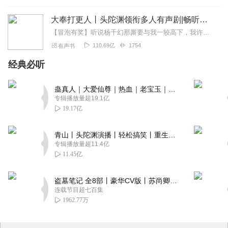
大奉打更人丨头陀渊领衔多人有声剧|畅听全集|王鹤棣、田曦薇主演影视剧原著|卖报小郎君
【冒泡有奖】听说杨千幻那厮要与我一较高下，我许七安要开始装叉了！快进入声音播放页戳下方输入框，冒个泡偷偷告诉我，我要用哪些诗词才能胜过他？说得好的，有赏！202...
110.69亿
1754
有声书
经典必听
蛊真人｜大爱仙尊｜热血｜老宝玉｜多人VIP免费有声剧
专辑播放量超19.1亿
19.17亿
青山丨头陀渊演播丨轻松搞笑丨重生穿越丨古代权谋丨VIP免费 | 多人有声剧
专辑播放量超11.4亿
11.45亿
盗墓笔记 全8部丨豪华CV版丨苏尚卿&边江 领衔 多人有声剧丨冠声文化丨南派三叔
连载节目超七百集
1962.77万