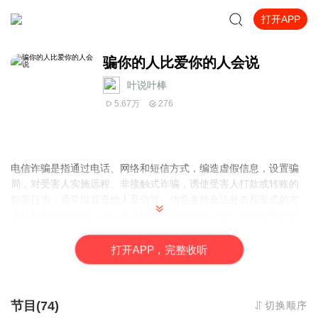
打开APP
骗你的人比爱你的人会说
叶说叶棒
5.67万
276
电信诈骗是指通过电话、网络和短信方式，编造虚假信息，设置骗
局，对受害人实施远程、非接触式诈骗，诱使受害人打款或转账的
犯罪行为，通常以冒充他人及仿冒、伪造各种合法外衣和形式的方
式达到欺骗的目的，如冒充公检法、商家公司厂家、国家机关工作
人员、银行工作人员等各类机构工作人员，伪造和冒充招工、刷
单、贷款、手机定位和招嫖等形式进行诈骗。从2000年新千年以
打
开
A
P
P，完整收听
来，随着科技的发展，一系列技术工具的开发出现和被使用，许多
技术人员和一些平民借助于手机、固定电话、网络等通信工具和现
代的技术等实施的非接触式的诈骗可以说是迅速地发展蔓延，给人
节目(74)
切换顺序
民群众造成了很大的损失。