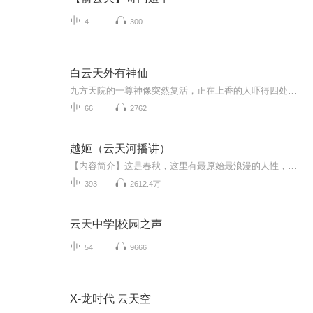
4
300
白云天外有神仙
九方天院的一尊神像突然复活，正在上香的人吓得四处逃跑。从此，揭开一段千年前和鬼王之间离奇而又凄美的故事。历经千年，故事主角鬼小九再续爱恨情仇，追寻记忆，揭开一段尘封千年的憾事，她和鬼王的未来将何去何从。
66
2762
越姬（云天河播讲）
【内容简介】这是春秋，这里有最原始最浪漫的人性，也有最激烈最血腥的争斗。在这里，美貌位卑者，无论男女都是礼品。在这里，才学剑术可令王侯低头。这是乱世，这里有最灿烂的，罂粟般的风华，也有罂粟般的血和毒。一切，只取决你够不够强大！她来到这里...
393
2612.4万
云天中学|校园之声
54
9666
X-龙时代 云天空