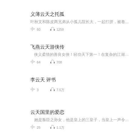
义薄云天之托孤
叶秋文和陈皮两兄弟从小孤儿院长大，一起打拼，被卷入势力斗争，二人面对黑蛇性命垂危，陈皮却甘愿牺牲自己成全兄弟叶秋文，黑蛇被二人兄弟情义打动放二人离开，叶秋文背着陈皮到医院急救，陈皮危在旦夕需要十万块钱手术费，叶秋文放下面子找人借钱，甚至...
60
1259
飞燕云天游侠传
侠义柔情的善良女侠！轻功天下第一！在复杂的江湖中遇到的那个他和他。。。在爱恨情仇中不忘真心。
64
708
李云天 评书
3
7.5万
云天国里的爱恋
她是叛臣之孙女，他是皇上的三皇子，当皇上一声令下去抄她家，犹豫和彷徨，不论接下来面临什么，但毅然选择了救她。 她聪明多才，单纯倔强，他冷漠柔情，沉重睿智。鲜明的差异横亘在中间，他们的路如何走过？ 博学的王爷，好色的太子，咄咄逼人的...
25
1.1万