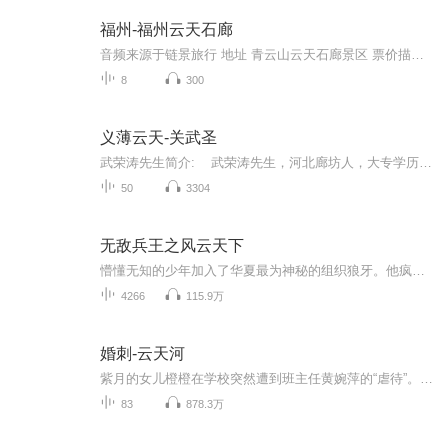
福州-福州云天石廊
音频来源于链景旅行 地址 青云山云天石廊景区 票价描述 暂无 开放时间 全天 乘车信息 暂无
8
300
义薄云天-关武圣
武荣涛先生简介: 武荣涛先生，河北廊坊人，大专学历。自幼痴迷传统曲艺艺术，尤其酷爱评书，曾求教于天津曲艺表演艺术家田连章先生，田先生亲授其长篇书目《大宋八义》，后又潜心钻研评书表演艺术，并多方请教有关专家和前辈艺术家。他非常崇拜评书...
50
3304
无敌兵王之风云天下
懵懂无知的少年加入了华夏最为神秘的组织狼牙。他疯狂历练只为守护内心那一片光明，国家和国家之间靠的是大炮，男人和男人之间靠的是实力，男人和女人之间靠的是金钱。
4266
115.9万
婚刺-云天河
紫月的女儿橙橙在学校突然遭到班主任黄婉萍的“虐待”。婆婆一次次送红包，都无法挽回局面。此事之后，原本是“五好丈夫”的赵斯文也变得十分古怪，先是深夜不归，后又挪用岳父公司800万公款，最终还坚决提出离婚。紫月不明真相，以为一切都是意外。殊不知...
83
878.3万