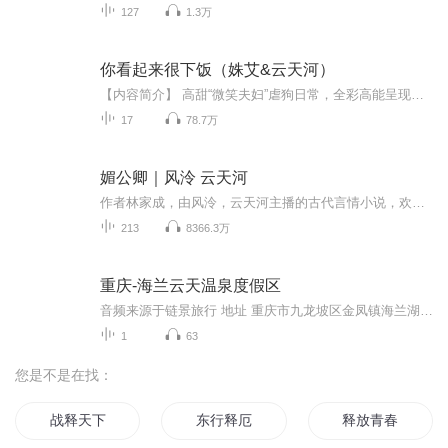
127
1.3万
你看起来很下饭（姝艾&云天河）
【内容简介】 高甜“微笑夫妇”虐狗日常，全彩高能呈现：翻腾在食物里的小秘密、小欢喜、小团聚，都是大大的离不开你！ 如果余生是你，我希望余生尽快开始！ 21岁，一个冻樱桃芝士蛋糕，她对他一见钟情。 22岁，放弃与坚持，两块巧克力熔岩蛋糕，确立了男女朋友关系。 24岁，两本结婚证，一碗当归生姜羊肉汤。与子当归，终于抱得了美男归。 25岁，离别时的五彩饺子，相隔两地的时空，追求不放弃的梦。 26岁，拥有共同的宝贝，拥有了更深的羁绊，品尝到更多的美食。 五年时光，从懵懂迷茫到淡然沉静，从暗恋到明恋、从女追男到相爱、从异地恋到步入婚姻，127道菜，127种小确幸，将爱倾注于食物里，一蔬一饭都是满满的我对你的爱。 【作者简介】 魏晓婷 笔名余笙，立志成为黑暗料理界冉冉升起的一枚吃货，爱美食，爱摄影，爱生活，更爱那个我在闹他在笑的小傲娇。不定期放送“虐单身狗”日常，自称“给美好加分的小太阳”。
17
78.7万
媚公卿｜风泠 云天河
作者林家成，由风泠，云天河主播的古代言情小说，欢迎大家收听。前世，她用尽心机， 她执意要嫁给他，最终绝望自焚而死。重生后，在这个讲究门第风骨的魏晋时代，她起于卑暗，胸怀机谋，利用先知，步步为营，在一次次的惊与险中脱颖而出。在爱情与自尊中，...
213
8366.3万
重庆-海兰云天温泉度假区
音频来源于链景旅行 地址 重庆市九龙坡区金凤镇海兰湖 票价描述 暂无 开放时间 13:00-24:00 乘车信息 暂无
1
63
您是不是在找：
战释天下
东行释厄
释放青春