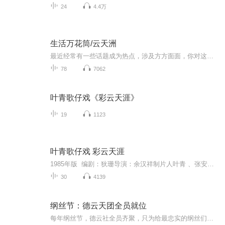
24
4.4万
生活万花筒/云天洲
最近经常有一些话题成为热点，涉及方方面面，你对这些观点的探讨感兴趣吗？一起来参与讨论吧！【原创】云天_北辰
78
7062
叶青歌仔戏《彩云天涯》
19
1123
叶青歌仔戏 彩云天涯
1985年版 编剧：狄珊导演：余汉祥制片人叶青 、张安民彩云飞，玉笛芳，望断天涯盼归鸿蝴蝶翩翩空飞舞，回首庭芜月昏黄大萝扇，说檀郎，一语三生花玲珑绿水流残人世梦，莫怨两情各西东...
30
4139
纲丝节：德云天团全员就位
每年纲丝节，德云社全员齐聚，只为给最忠实的纲丝们奉上一台好戏。返场不断、惊喜连连，笑声是这个夜晚唯一的主题。本专辑收录多届纲丝节现场演出，让您随时重温那些台上台下共同成就的欢乐时刻。