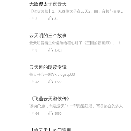
无敌傻太子夜云天
【收听须知】1、无敌傻太子夜云天2、由于音频节目更新的比较慢，如想快速阅读小说文字版的全部章节，请在微信中搜索公/众/号【黑葡萄文学】，关注后，并在公/众/号中回复：【849】，便可快速阅读小说文字版全集。（注意：需要在公/众/号中回复才有效哦）
2
81
云天明的三个故事
云天明冒着生命危险给程心讲了《王国的新画师》、《饕餮海》、《深水王子》三个童话故事，向地球传达了几个重要信息，然而却没有被人类重视。
5
1.4万
云天道的朗读专辑
每天开心一站Vx：cgzq000
42
1722
《飞燕云天游侠传》
“身如飞燕，剑破云天”！一部踏遍江湖、写尽热血的多人有声剧，邀您共赴一场快意恩仇的声临其境。主角“飞燕”女侠，身负绝世轻功与侠义之心，从一个江湖浪子到扛起天下大义的成长之路。情节环环相扣，既有酣畅淋漓的武斗，也有步步惊心的智谋，还有男女...
64
3080
【俞云天】奇门遁甲