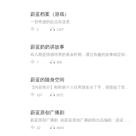
蔚蓝档案（游戏）
一切奇迹的起点在这里
2
1167
蔚蓝奶奶讲故事
幼儿期是情感培养的黄金时期，通过有趣的故事稳定幼儿情绪，用故事教会孩子管理情绪，从小培养孩子的情感，例如善良之心、同情之心等；开发他们的情节创造力思维；多听故事可以促进孩子阅读，提高孩子的注意力和表达能力。在听故事的过程中还能让孩子多接触言语沟通，有助于提高其口语表达能力语言的发展，除表现在能正确发音，掌握一定的词汇外，还表现在学会组词或成句的一些规律上。更有助于培养幼儿听读的习惯以及对文学作品的兴趣，萌发幼儿初步感受和表现美的情趣。“荟语堂”集结了一群热爱教育充满...
7
365
蔚蓝的随身空间
【内容简介】刚和第十八任男朋友分了手，便面临了世界末日，遍地可怕丧尸，变异的飞禽走兽，幸好蔚蓝在世界末日降临的同时，觉醒了异能，而且还是罕见的空间异能，当同类在忙着争夺食物钦水和衣物的时候，蔚蓝早就在她的空间里装满了所有物资，生活惬意无...
107
55万
蔚蓝原创广播剧
蔚蓝原创广播剧 由蔚蓝原创广播剧组出品编剧：蔚蓝，国家二级编剧，电视纪录片撰稿人，曾是黑龙江交通广播电台的节目主持人，配音爱好者。曾创作演出了音乐剧《燃烧的警魂》广播剧《快乐森林》《死亡之约》《催眠》《乌鸦》《彼得罗夫中校》《故事里的魔法》《最后的探戈》等。2019年新近创作了童话剧《新白雪公主》。后期：茧子 一笑秉轩 小叩柴扉 等声演：（略）...
22
4643