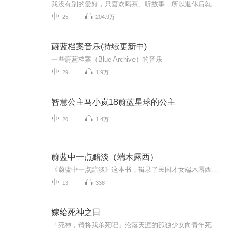
我没有别的爱好，只喜欢喝茶、听故事，所以退休后就开了个茶庄，专门喝茶听故事。 有一天，茶庄来了三个客人。茶香袅袅中，我们轮流讲了9个故事。 你玩过九连环吗？这9个故事，就像九连环一样，你中有我，我中有你。每一个故事里都有另外一个故事的线索，...
25
204.9万
蔚蓝档案音乐(持续更新中)
一些蔚蓝档案（Blue Archive）的音乐
29
1.9万
智慧公主马小岚18蔚蓝星球的公主
20
1.4万
蔚蓝中一点黯淡（端木露西）
《蔚蓝中一点黯淡》这本书，辑录了民国才女端木露西的小说和随笔的部分代表作。《蔚蓝中一点黯淡》一篇重点论述女性如何成为真正独立的人，在民国时期曾引发一场关于妇女问题的论争。《前线之边》《送X去前线》《秋行》《秋的波浪》等主要刻画了战火离乱中人们的心绪和忧乐，写出了普通人的感情和爱憎。《两地雾》则写作者在伦敦的生活。书中蕴含着女性特有的细腻感情，字里行间充溢着一种善良和淳朴的美。
13
338
嫁给死神之日
「死神，请将我杀死吧」沦落天涯的孤独少女向青年死神祈求道。「等你结婚，生下孩子，并把他养大成人后才杀你」这是死神对少女所说的话语。「那么，就让我成为你的新娘子吧」 椿カヲり所作，想死少女与死神小小的恋爱故事。