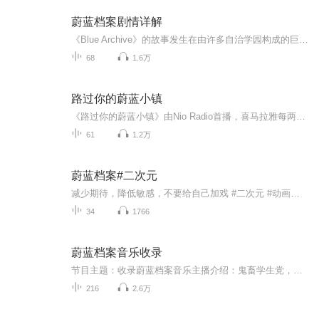
蔚蓝档案剧情详解
《Blue Archive》的故事发生在由许多自治学园构成的巨型都市基沃托斯，这里科技与神秘共存，学生（可爱的女孩）们在联邦学生会的管理下维持秩序。然而随着会长突然失踪，都市陷入混乱——各学园因理念冲突爆发武装对抗。而除去内部矛盾，心怀不轨之人也在...
68
1.6万
路过你的蔚蓝小镇
《路过你的蔚蓝小镇》由Nio Radio首播，喜马拉雅每两日一篇，复播。
61
1.2万
蔚蓝档案#二次元
减少期待，降低敏感，不要给自己加戏 #二次元 #动画人物配音
34
1766
蔚蓝档案音乐收录
节目主题：收录蔚蓝档案音乐主播介绍：鬼畜学生党，超过一年蔚蓝档案玩家适合人群：理智蔚蓝档案玩家、sensei（老师）、14岁左右人群接下来就纯粹的享受音乐～与你的日常，便是奇迹！注：音乐版权非本人由于作者不会下载音乐，能想到的方法只能录屏了，对不起
216
2.6万