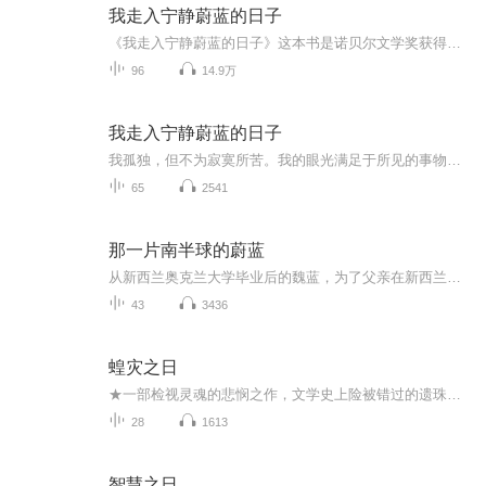
我走入宁静蔚蓝的日子
《我走入宁静蔚蓝的日子》这本书是诺贝尔文学奖获得者赫尔曼•黑塞为了治疗自己的抑郁症，离开德国，隐居瑞士提契诺州一个美丽的小山村后，观察自然、体验自然后创作出的38篇随笔诗歌作品集。黑塞在提契诺将观照自然之美作为自我疗愈的实践，此举成为全球...
96
14.9万
我走入宁静蔚蓝的日子
我孤独，但不为寂寞所苦。我的眼光满足于所见的事物；因为学会了看，从此世界变美了
65
2541
那一片南半球的蔚蓝
从新西兰奥克兰大学毕业后的魏蓝，为了父亲在新西兰南岛的房产来到了南岛小城皮克顿。在那里，她遇到了出身于爱尔兰移民家族的，在海湾农场里长大的当地警察所的警官Danny。虽然成长于一个充满了爱的家庭里，但是Danny却有着令人悲哀的身世。巍蓝父亲的房产，由于邻居的侵权而麻烦重重。她的生命也因此而受到了威胁。危难之中，年轻的警官Danny与她紧紧地站在一起，用爱鼓励着她艰难地前行，保护着她的生命安全……
43
3436
蝗灾之日
★一部检视灵魂的悲悯之作，文学史上险被错过的遗珠！★那些被梦想所折磨的人们，终将发现它只不过是欲望泛起的荣光。★同时入选以下三大权威榜单的世纪经典：《时代周刊》1923年以来100部伟大英语小说兰登书屋20世纪伟大英语小说哈罗德·布鲁姆《西方正典...
28
1613
智慧之日