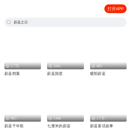
打开APP
蔚蓝之日
2.7万
3061
883
蔚蓝档案
蔚蓝国度
暖阳蔚蓝
905
1940
1.7万
蔚蓝千年歌
七厘米的蔚蓝
蔚蓝童话故事