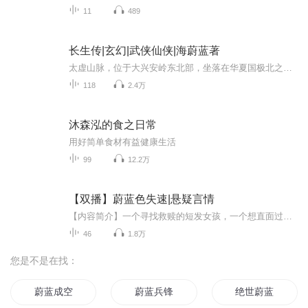
11
489
长生传|玄幻|武侠仙侠|海蔚蓝著
太虚山脉，位于大兴安岭东北部，坐落在华夏国极北之地。 山高不知几许，山体常年被冰雪覆盖，少有人迹。 因为处于原始森林地带，就连许多探险者都会止步于此。 这本是一处被世人遗忘的角落。而此时，却有一支莫名的考古队光临此处。他们接到消息...
118
2.4万
沐森泓的食之日常
用好简单食材有益健康生活
99
12.2万
【双播】蔚蓝色失速|悬疑言情
【内容简介】一个寻找救赎的短发女孩，一个想直面过往的失势富二代，他们的协议旅途被一部只有一个号码的手机变得诡谲、失速。而爱情如同海面上的飓风终将抵达蔚蓝色的海岸。人话版简介：穷留学生和漂移王的飙车逃命旅途。【作者简介】晋江作者小重峦，发表作品有《蔚蓝色失速》《赐支曲》
46
1.8万
您是不是在找：
蔚蓝成空
蔚蓝兵锋
绝世蔚蓝