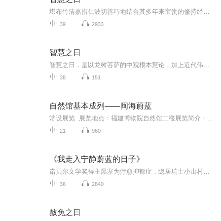
堪布竹清嘉措仁波切善巧地结合其多年来宝贵的修持经验以及学术深度，为现代学子以深入浅出的方式阐述《中观根本慧论》的哲理与深义，并且指导如何在日常修持之中运用所学，从而达到自利利他之境。在二十一世纪的今日，我们所面临的严峻考验，是介于“物质...
39
2933
智慧之日
智慧之日，是以龙树菩萨的中观根本慧论，加上近代伟大上师米滂老师的释论作为架构；并从中观根本慧论中，选出最重要的偈子，加以解释。 从「因果」一直分析到「见地」，只要跟随着27个主题论理，就能完全掌握龙树菩萨的见地，对「空性」得到完全的确信。 ...
38
151
自然馆基本成列——闽海蔚蓝
常设展览 展览地点：福建博物院自然馆二楼展览简介：本展览系统展示了福建作为沿海省份海洋资源的多样性，旨在唤起人们对大自然的探索及生活家园的热爱，体验生物与人的和谐相处。这里将成为青少年认识海洋、感受海洋、保护海洋的第二课堂。...
21
960
《我走入宁静蔚蓝的日子》
诺贝尔文学奖得主黑塞为疗愈抑郁症，隐居瑞士小山村，所著《我走入宁静的日子》，38 篇随笔诗歌，带你领略自然之美、宁静之悟，探索生命的意义与自我的救赎。
36
2840
赦免之日