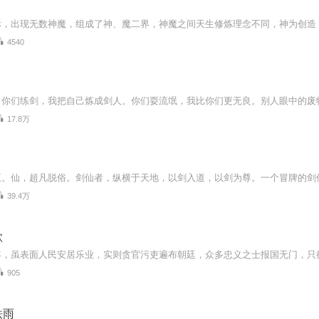
4540
17.8万
王。仙，超凡脱俗。剑仙者，纵横于天地，以剑入道，以剑为尊。一个冒牌的剑
39.4万
歌
905
铁雨