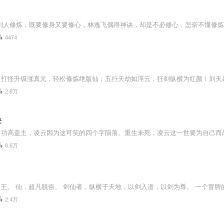
4474
2.8万
诀
8.6万
王。 仙，超凡脱俗。 剑仙者，纵横于天地，以剑入道，以剑为尊。 一个冒牌
2.4万