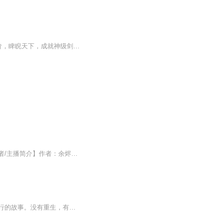
翻手为云，左右天下大势！ 剑气惊天，横扫六合八荒！ 穿越诸天万界，以血淬剑，以骨筑阶，睥睨天下，成就神级剑仙！ 笑傲、秦时、风云、霹雳、仙剑…… 一百五十多万字，极品爽文，尽在武侠之神级剑仙.共五百二十四章.
【内容简介】春风得意马蹄疾，一日看尽长安花。昔日蹉跎不足恼，这个大唐有剑仙。【作者/主播简介】作者：余烬似火，网络小说作家。主播：纵横四海【购买须知】1、本作品为付费有声书，前52集为免费试听，购买成功后，即可收听，可下载重复收听。2、版权归...
仙人抚我顶，结发受长生。这是亦真亦幻的仙侠游戏，一个青城弟子在彼岸的世界中仗剑前行的故事。没有重生，有的是勇气和智慧的碰撞；没有先知，有的是技术与谋略的相交。