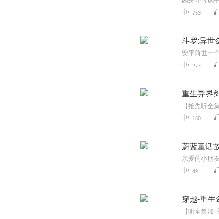
753
斗罗:异世
277
重生异界
180
蔚蓝童话
49
穿越-重生