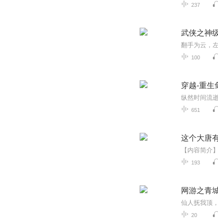
237
武侠之神
100
穿越-重生
纵然时间流
651
这个大唐
193
网游之青
20