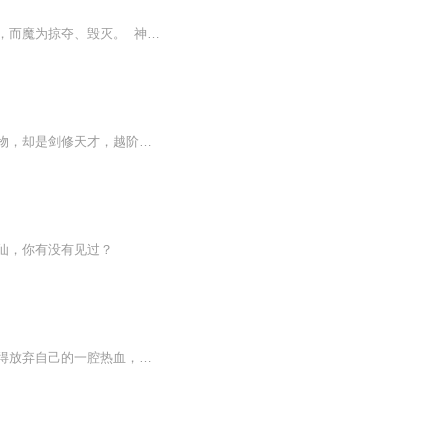
宇宙诞生之际，出现无数神魔，组成了神、魔二界，神魔之间天生修炼理念不同，神为创造，而魔为掠夺、毁灭。 神魔矛盾不可调和。 终于一日，魔界至强者剑帝联合一批至强者，灵帝和无情、忘情、绝情、灭情四大魔尊，以及无数魔界强者，跨越星河，与神界...
【内容简介】你们练剑，我把自己炼成剑人。你们耍流氓，我比你们更无良。别人眼中的废物，却是剑修天才，越阶杀人，毫无压力。一个混乱修真界，造就一位无良剑仙，亿万剑修，为之疯狂。【作者/主播】作者：王少少，网络小说作家。主播：视纪印象丶映月湖-...
仙，你有没有见过？
吴朝已历千年，虽表面人民安居乐业，实则贪官污吏遍布朝廷，众多忠义之士报国无门，只得放弃自己的一腔热血，久而久之，山贼海盗们又一次登上了历史舞台，随着这一情况的出现，尚武精神被发扬，一些思想先进的大家族主动公布了被垄断的武功秘籍，天才们轮番出场，却无法改变吴朝大厦将倾的现状。 岚威一四二九年，上天派文曲星投胎包拯意欲挽救大吴朝，屋漏偏逢连夜雨，一场新的轮回已然到来，天地之间的终浓度大幅提升，流星划过天空，修士们只看到了自己修为的进步，没有人发现，一次史无前例的危机即将从天外降临。