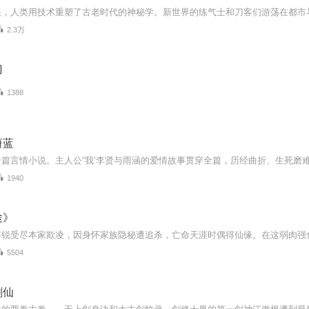
2.3万
刀
1388
蔚蓝
1940
途》
5504
剑仙