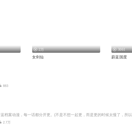
2万
3061
女剑仙
蔚蓝国度
883
2.7万