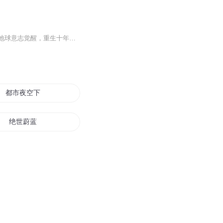
大宇宙中，种族林立，在地球被发现的那一刻，就注定了其他种族的入侵。为了生存，地球意志觉醒，重生十年的许峰，在这一场似游戏，似末日的世界，开始了一副波澜壮阔的求生之旅。
都市夜空下的蔚蓝
绝世蔚蓝
天空越蔚蓝
蔚蓝的世界
蔚蓝裁决