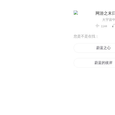
网游之末
1144
您是不是在找：
蔚蓝之心
蔚蓝的彼岸
蔚蓝的亚西
天空蔚蓝
蔚蓝色的爱