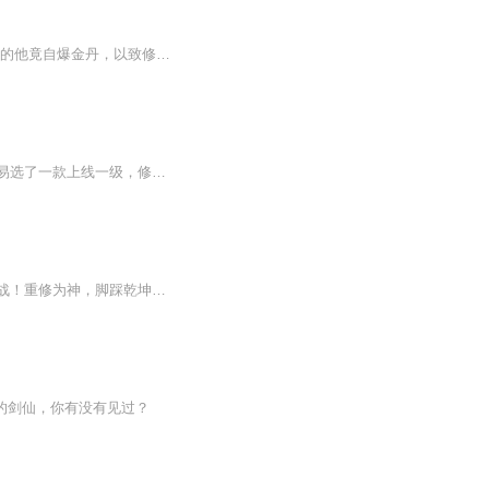
书籍简介： 别人修炼，既要修身又要修心，林逸飞偶得神诀，却是不必修心，怎奈不懂修炼的他竟自爆金丹，以致修炼出错！然而，机缘巧合下，却让他修成了逆天法诀，从此天道漫漫，虽千万人吾往矣！仇人很强大？笑话，我弹指可灭！炼丹炼器很难？胡说，那不就是吃饭喝水么！敢动我的女人，那就让你形神俱灭！凭借着变异的苍穹诀和苍穹剑，林逸飞就敢傲笑苍穹！
【内容简介】打怪升级涨真元，轻松修炼绝版仙；五行天劫如浮云，狂剑纵横为红颜！刘天易选了一款上线一级，修真送到大乘的修仙游戏，刚刚创建角色，却是意外穿越到了一个奇异的修仙世界，并且拥有了游戏中角色的一些属性与技能，成为了一名一级的绝版大乘...
【内容简介】功高盖主，凌云因为这可笑的四个字陨落。重生未死，凌云这一世要为自己而战！重修为神，脚踩乾坤，看凌云战神如何傲世凌云！【作者/主播】作者：苦酒，网络小说作家。主播：华风五【购买须知】1、本作品为付费有声书，前100集为免费试听，购买...
的剑仙，你有没有见过？