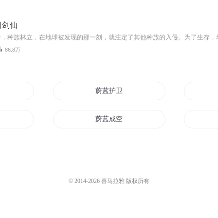
日剑仙
86.8万
蔚蓝护卫
蔚蓝成空
亚
蔚蓝传说
蔚蓝的海平线
© 2014-
2026
喜马拉雅 版权所有
蔚蓝海域