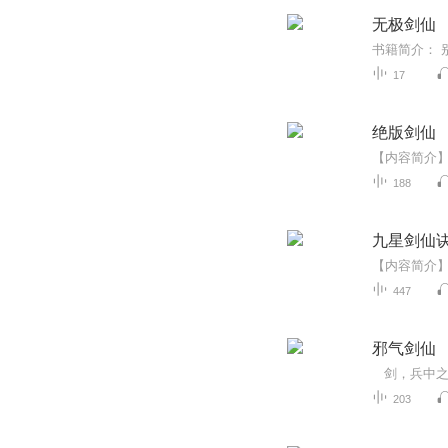
无极剑仙
17
绝版剑仙
188
九星剑仙
447
邪气剑仙
剑，兵中之
203