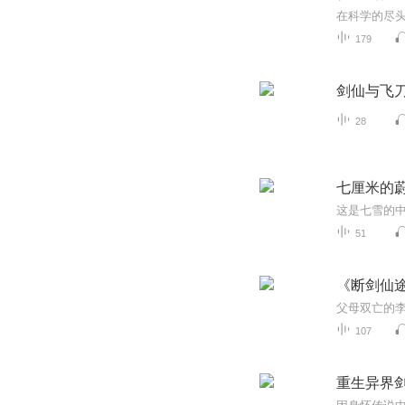
179
剑仙与飞
28
七厘米的
51
《断剑仙
107
重生异界