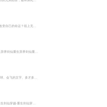
因身怀传说中的两卷古卷——无上剑身诀和太古剑纹录，剑修士界的第一剑神江傲枫遭到最好的兄弟陷害，最终身死。然而，他的神魂却附体到与他同名同姓，刚刚死去的少年身上。就此，凭借着无上剑身诀、太古剑纹录，江傲枫走上了一条崭新的剑修之路！
安平前世一个普通的社畜，一个普通人穿越斗罗大陆。没有金手指的安平该如何在斗罗大陆改变自己的命运？祖上无人拥有魂力，变异出了三级魂力的长剑！没有什么太大的志向的安平，只希望自己生活的世界能变得更加美好。Ps:武魂殿立场
【抢先听全集加 主 播q q：170 09 314 57 】重生异界剑仙重生异界剑仙重生异界剑仙重生异界剑仙重生异界剑仙重生异界剑仙重生异界剑仙重生异界剑仙重生异界剑仙重生异界剑仙重生异界剑仙重生异界剑仙重生异界剑仙重生异界剑仙重生异界剑仙重生异界剑仙重生异界剑仙重生异界剑仙重生异界剑仙重生异界剑仙重生异界剑仙重生异界剑仙重生异界剑仙重生异界剑仙重生异界剑仙重生异界剑仙重生异界剑仙重生异界剑仙重生异界剑仙重生异界剑仙重生异界剑仙重生异界剑仙重生异界剑仙重生异界剑仙重生异...
亲爱的小朋友们,快来到我们奇妙梦幻的童话世界里吧，这里有神奇的草莓房子、会跑的仙人球、会飞的文字、多才多艺的仓鼠、海边的小不点儿、委屈的黑哨、强大的剿鼠部队、以及没写完的作业变成的大怪物.......
【听全集加 主 播q q：170 09 314 57 】聆听听书出品穿越-重生剑仙穿越-重生剑仙穿越-重生剑仙穿越-重生剑仙穿越-重生剑仙穿越-重生剑仙穿越-重生剑仙穿越-重生剑仙穿越-重生剑仙穿越-重生剑仙穿越-重生剑仙穿越-重生剑仙穿越-重生剑仙穿越-重生剑仙穿越-重生剑仙穿越-重生剑仙穿越-重生剑仙穿越-重生剑仙穿越-重生剑仙穿越-重生剑仙穿越-重生剑仙穿越-重生剑仙穿越-重生剑仙穿越-重生剑仙穿越-重生剑仙穿越-重生剑仙穿越-重生剑仙穿越-重生剑仙穿越-重生剑仙...