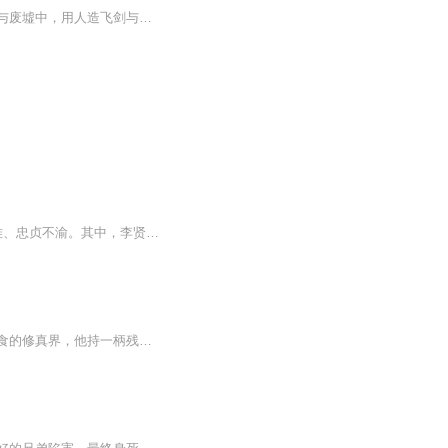
在科学的尽头，人类用技术重塑了古老时代的神秘学。新世界的练气士和刀客们游荡在都市与废墟中，用人造飞剑与核聚变金丹延续无尽的战争。 赛博剑仙铁雨
这是七雪的中篇言情小说。主人公“我‘李贤与雨涵的爱情故事贯穿全篇，历经曲折、生死磨难、忠贞不渝。其中，李贤与韩亚在大学的恋情，与被拐少女谭瑶的奇遇，遭到毒害失忆后与林忆忻的遭遇，在校园与夏梦夏雨的相伴。李贤的坎坷经历揭露了当代物欲横流社会的阴暗面，同时讴歌了真善美的时代主旋律...
父母双亡的李锐受尽本家欺凌，因身怀家族隐秘遭追杀，亡命天涯时偶得仙缘。在这弱肉强食的修真界，他持一柄残破断剑，闯秘境、破阴谋，与红颜穆婷婷共历生死。当魔族浩劫席卷天地，昔日的流浪少年剑指苍穹："以我凡骨，斩尽魑魅！"一段从蝼蚁到传奇的热血...