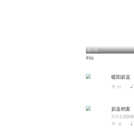
1万
剑仙
暖阳蔚蓝
27
蔚蓝档案
76