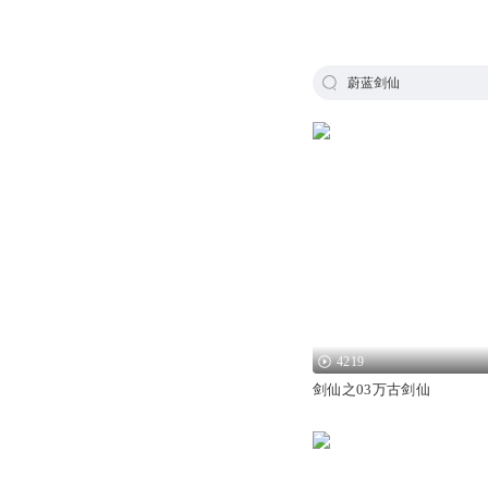
蔚蓝剑仙
4219
剑仙之03万古剑仙