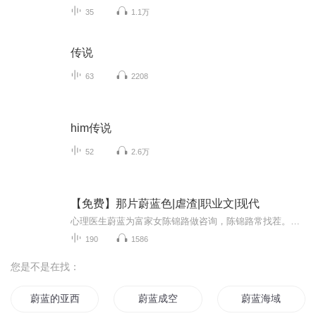
35
1.1万
传说
63
2208
him传说
52
2.6万
【免费】那片蔚蓝色|虐渣|职业文|现代
心理医生蔚蓝为富家女陈锦路做咨询，陈锦路常找茬。一晚，陈锦路向蔚蓝曝光其未婚夫出轨。蔚蓝前往酒吧，却引发混乱被带到警局。此时，警察竟称有人来接她，情节充满意外与波折。
190
1586
您是不是在找：
蔚蓝的亚西亚
蔚蓝成空
蔚蓝海域