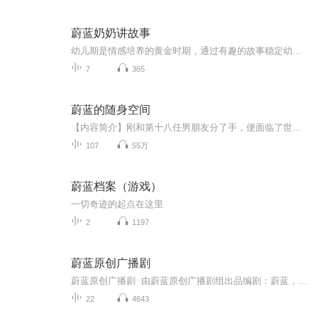
蔚蓝奶奶讲故事
幼儿期是情感培养的黄金时期，通过有趣的故事稳定幼儿情绪，用故事教会孩子管理情绪，从小培养孩子的情感，例如善良之心、同情之心等；开发他们的情节创造力思维；多听故事可以促进孩子阅读，提高孩子的注意力和表达能力。在听故事的过程中还能让孩子多接触言语沟通，有助于提高其口语表达能力语言的发展，除表现在能正确发音，掌握一定的词汇外，还表现在学会组词或成句的一些规律上。更有助于培养幼儿听读的习惯以及对文学作品的兴趣，萌发幼儿初步感受和表现美的情趣。“荟语堂”集结了一群热爱教育充满...
7
365
蔚蓝的随身空间
【内容简介】刚和第十八任男朋友分了手，便面临了世界末日，遍地可怕丧尸，变异的飞禽走兽，幸好蔚蓝在世界末日降临的同时，觉醒了异能，而且还是罕见的空间异能，当同类在忙着争夺食物钦水和衣物的时候，蔚蓝早就在她的空间里装满了所有物资，生活惬意无...
107
55万
蔚蓝档案（游戏）
一切奇迹的起点在这里
2
1197
蔚蓝原创广播剧
蔚蓝原创广播剧 由蔚蓝原创广播剧组出品编剧：蔚蓝，国家二级编剧，电视纪录片撰稿人，曾是黑龙江交通广播电台的节目主持人，配音爱好者。曾创作演出了音乐剧《燃烧的警魂》广播剧《快乐森林》《死亡之约》《催眠》《乌鸦》《彼得罗夫中校》《故事里的魔法》《最后的探戈》等。2019年新近创作了童话剧《新白雪公主》。后期：茧子 一笑秉轩 小叩柴扉 等声演：（略）...
22
4643