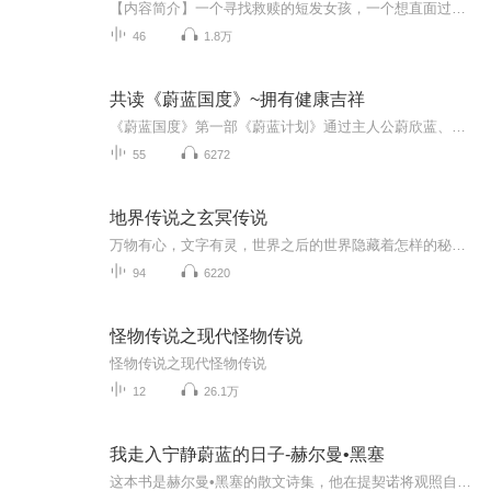
【内容简介】一个寻找救赎的短发女孩，一个想直面过往的失势富二代，他们的协议旅途被一部只有一个号码的手机变得诡谲、失速。而爱情如同海面上的飓风终将抵达蔚蓝色的海岸。人话版简介：穷留学生和漂移王的飙车逃命旅途。【作者简介】晋江作者小重峦，发表作品有《蔚蓝色失速》《赐支曲》
46
1.8万
共读《蔚蓝国度》~拥有健康吉祥
《蔚蓝国度》第一部《蔚蓝计划》通过主人公蔚欣蓝、孙长天、蓝蔚三人乘中国宇宙飞船到外星球蔚蓝国度的经历，用清新流畅的笔调描绘出一种令人向往的理想社会，生动、形象、全面、系统的展现了蔚蓝国度大和谐社会状态，为已步入现代文明阶段的地球人类建设和谐社会提供参考。该书以符合人性符合天道的理念，以符合宇宙逻辑的想象，创造出一个天人合一的人类世界，充分体现宇宙人类大思路，全面展现人类社会的理想境界，揭示了人类社会未来发展的真实特性、规律及管理的奥秘。
55
6272
地界传说之玄冥传说
万物有心，文字有灵，世界之后的世界隐藏着怎样的秘密？ 一路追寻，一路奇遇，真相的背后是怎样的算计与阴谋？ “凡我族后裔，得见字灵，必善待之。” “我与他们交往只是为了开心快乐，利用这种事做不到，也对权力追逐没兴趣。” “小朔……”他惨然回望，“那个幸福结局，我……给不了了……” 我终于不可抑制的大哭起来。 时光恍若回到了几百年前的那个午后，染成浅棕色头发的女孩莞尔一笑—— “我叫夏小言，小巧的小，语言的言。” 《地界传说之玄冥传说》敬请期待
94
6220
怪物传说之现代怪物传说
怪物传说之现代怪物传说
12
26.1万
我走入宁静蔚蓝的日子-赫尔曼•黑塞
这本书是赫尔曼•黑塞的散文诗集，他在提契诺将观照自然之美作为自我疗愈的实践，比作被称为自我疗愈的指导性文本。