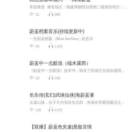
常设展览 展览地点：福建博物院自然馆二楼展览简介：本展览系统展示了福建作为沿海省份海洋资源的多样性，旨在唤起人们对大自然的探索及生活家园的热爱，体验生物与人的和谐相处。这里将成为青少年认识海洋、感受海洋、保护海洋的第二课堂。...
21
960
蔚蓝档案音乐(持续更新中)
一些蔚蓝档案（Blue Archive）的音乐
29
1.9万
蔚蓝中一点黯淡（端木露西）
《蔚蓝中一点黯淡》这本书，辑录了民国才女端木露西的小说和随笔的部分代表作。《蔚蓝中一点黯淡》一篇重点论述女性如何成为真正独立的人，在民国时期曾引发一场关于妇女问题的论争。《前线之边》《送X去前线》《秋行》《秋的波浪》等主要刻画了战火离乱中人们的心绪和忧乐，写出了普通人的感情和爱憎。《两地雾》则写作者在伦敦的生活。书中蕴含着女性特有的细腻感情，字里行间充溢着一种善良和淳朴的美。
13
338
长生传|玄幻|武侠仙侠|海蔚蓝著
太虚山脉，位于大兴安岭东北部，坐落在华夏国极北之地。 山高不知几许，山体常年被冰雪覆盖，少有人迹。 因为处于原始森林地带，就连许多探险者都会止步于此。 这本是一处被世人遗忘的角落。而此时，却有一支莫名的考古队光临此处。他们接到消息...
118
2.4万
【双播】蔚蓝色失速|悬疑言情