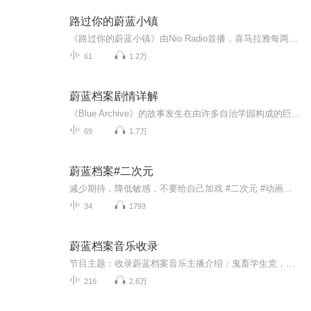
路过你的蔚蓝小镇
《路过你的蔚蓝小镇》由Nio Radio首播，喜马拉雅每两日一篇，复播。
61
1.2万
蔚蓝档案剧情详解
《Blue Archive》的故事发生在由许多自治学园构成的巨型都市基沃托斯，这里科技与神秘共存，学生（可爱的女孩）们在联邦学生会的管理下维持秩序。然而随着会长突然失踪，都市陷入混乱——各学园因理念冲突爆发武装对抗。而除去内部矛盾，心怀不轨之人也在...
69
1.7万
蔚蓝档案#二次元
减少期待，降低敏感，不要给自己加戏 #二次元 #动画人物配音
34
1793
蔚蓝档案音乐收录
节目主题：收录蔚蓝档案音乐主播介绍：鬼畜学生党，超过一年蔚蓝档案玩家适合人群：理智蔚蓝档案玩家、sensei（老师）、14岁左右人群接下来就纯粹的享受音乐～与你的日常，便是奇迹！注：音乐版权非本人由于作者不会下载音乐，能想到的方法只能录屏了，对不起
216
2.6万