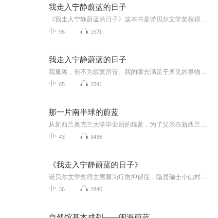
我走入宁静蔚蓝的日子
《我走入宁静蔚蓝的日子》这本书是诺贝尔文学奖获得者赫尔曼•黑塞为了治疗自己的抑郁症，离开德国，隐居瑞士提契诺州一个美丽的小山村后，观察自然、体验自然后创作出的38篇随笔诗歌作品集。黑塞在提契诺将观照自然之美作为自我疗愈的实践，此举成为全球...
96
15万
我走入宁静蔚蓝的日子
我孤独，但不为寂寞所苦。我的眼光满足于所见的事物；因为学会了看，从此世界变美了
65
2541
那一片南半球的蔚蓝
从新西兰奥克兰大学毕业后的魏蓝，为了父亲在新西兰南岛的房产来到了南岛小城皮克顿。在那里，她遇到了出身于爱尔兰移民家族的，在海湾农场里长大的当地警察所的警官Danny。虽然成长于一个充满了爱的家庭里，但是Danny却有着令人悲哀的身世。巍蓝父亲的房产，由于邻居的侵权而麻烦重重。她的生命也因此而受到了威胁。危难之中，年轻的警官Danny与她紧紧地站在一起，用爱鼓励着她艰难地前行，保护着她的生命安全……
43
3436
《我走入宁静蔚蓝的日子》
诺贝尔文学奖得主黑塞为疗愈抑郁症，隐居瑞士小山村，所著《我走入宁静的日子》，38 篇随笔诗歌，带你领略自然之美、宁静之悟，探索生命的意义与自我的救赎。
36
2840
自然馆基本成列——闽海蔚蓝