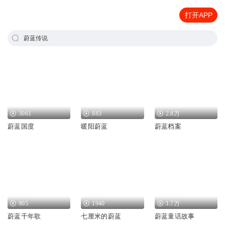
打开APP
蔚蓝传说
3061
883
2.8万
蔚蓝国度
暖阳蔚蓝
蔚蓝档案
905
1940
1.7万
蔚蓝千年歌
七厘米的蔚蓝
蔚蓝童话故事