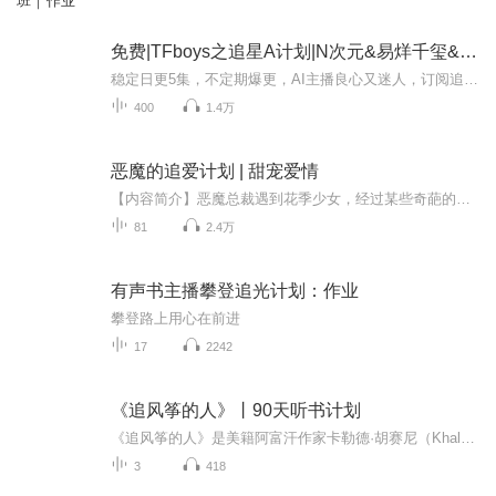
班｜作业
免费|TFboys之追星A计划|N次元&易烊千玺&沈佳宁
稳定日更5集，不定期爆更，AI主播良心又迷人，订阅追更不迷路！ 【内容简介】 一次偶然，沈佳宁的生活中闯入了一个如月光般耀眼的梨涡少年。 为给妈妈看病，她成了TFBOYS的生活助理；一步步接触，她喜欢上高冷淡漠的易烊千玺。爱他，花掉了她这辈子所...
400
1.4万
恶魔的追爱计划 | 甜宠爱情
【内容简介】恶魔总裁遇到花季少女，经过某些奇葩的事之后，终于订婚了，然而还没等到结婚，幸福的生活却被突如其来的真相打破。于是，女主大人果断逃婚～七年后，再次相遇确实在一次军事袭击中，女票变成军中霸王，他该如何挽回他们的爱情，女票会不会放...
81
2.4万
有声书主播攀登追光计划：作业
攀登路上用心在前进
17
2242
《追风筝的人》丨90天听书计划
《追风筝的人》是美籍阿富汗作家卡勒德·胡赛尼（Khaled Hosseini）的第一部长篇小说，译者李继宏，上海人民出版社于2003年出版，是美国2005年的排名第三的畅销书。全书围绕风筝与阿富汗的两个少年展开，讲述了一个富家少年与家中仆人，关于人性的背叛与救...
3
418