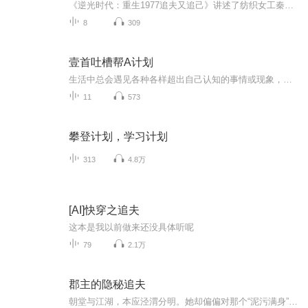
《逆光时代：重生1977追夫又追己》讲述了纺织女工秦晓薇在人生尽头重生回1977年秋天的故事。面对母亲包办婚姻、陆家优渥彩礼的诱惑，她毅然撕碎彩礼单，决心参加恢复的高考，挣脱命运的枷锁。然而，追梦之路荆棘密布。家庭决裂，母亲断粮施压；工作受阻，...
8
309
壹首吐槽帮A计划
生活中总会遇见各种各样超出自己认知的事情或现象，来来来，和我们来一起吐一吐，你想吐槽些什么，让自己一吐为快，生活愉快啊！
11
573
攀登计划，学习计划
313
4.8万
[AI]快穿之追夫
这本是我以前做来还没具体听呢
79
2.1万
郡主的隐秘追夫
朝堂与江湖，本应泾渭分明。她却偏偏对那个“泥污满身”的江湖汉子，一见倾心。一场暴雨初歇的清晨，易容赶路的唐以辰为救幼童，当街拦下了五匹疾驰的胭脂马。马上的黄衫少女被甩落泥泞，一身狼狈，眸中含煞。他不知，这纵马张扬的少女，竟是当朝摄政王之...