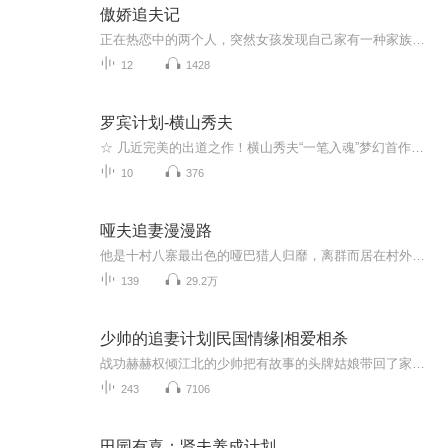
傲娇追夫记
正在热恋中的两个人，突然女孩发现自己家有一种家族遗传精神病，怕连累男朋友，提出分手，女孩独自承受。两年后男友不畏艰辛学习治疗方法后回国想再续前缘，后来女孩发现原来是个误会她没有病，两个有情人人终成眷属
12
1428
罗宾计划-横山秀夫
☆ 几近完美的出道之作！横山秀夫“一笔入魂”梦幻首作！☆ 获第九届三得利推理小说大奖佳作奖，改编电视剧由上川隆也领衔主演☆ 人性的残酷与温柔，都被剖开在眼前，直扎你心。————————在警局的年终酒宴上，一张紧急纸条带来惊人消息：十五年前的...
10
376
哑夫追妻漫漫路
他是十村八寨最出色的哑巴猎人归靡，离群而居在村外五里的竹林，性情古怪，冷漠少言。 她是村中男子们仰慕的美女落雁，一次落水，归靡救下她。 从此，便开始了哑夫的漫漫追妻之路！ 每日三更，欢迎大家留言。
139
29.2万
少帅的追妻计划|民国情缘|相爱相杀
战功赫赫权倾江北的少帅把有故事的头牌姑娘带回了家。谁知这个女人不仅软硬不吃，还敢挑衅他!胜与负，爱与恨，征服与反征服，看谁先动心!
243
7106
田园有喜：贤夫养成计划