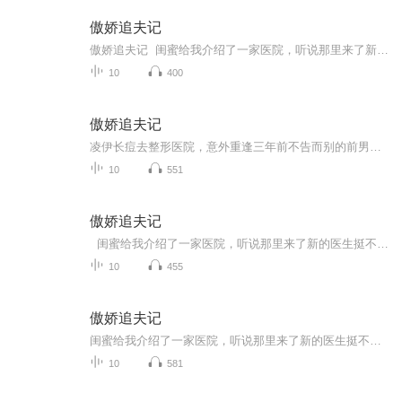
傲娇追夫记
傲娇追夫记 闺蜜给我介绍了一家医院，听说那里来了新的医生挺不错的，刚好可以处理一下我脸上的痘痘 医生一通操作一下，疼的我眉头紧皱。 没想到他说：［这就疼了？当初你跟我提分手的时候，我比这个疼多了］
10
400
傲娇追夫记
凌伊长痘去整形医院，意外重逢三年前不告而别的前男友楚栎。治疗尴尬，楚栎仍关心她。当年凌伊因误信家族有精神病遗传，怕拖累楚栎前途狠心分手。闺蜜撮合，两人反复推拉，凌伊见楚栎与“新女友”亲密，崩溃买醉，终于说出真相。母亲澄清无遗传病，凌伊机...
10
551
傲娇追夫记
闺蜜给我介绍了一家医院，听说那里来了新的医生挺不错的，刚好可以处理一下我脸上的痘痘。 医生一通操作一下，疼的我眉头紧皱。 没想到他说：［这就疼了？当初你跟我提分手的时候，我比这个疼多了］
10
455
傲娇追夫记
闺蜜给我介绍了一家医院，听说那里来了新的医生挺不错的，刚好可以处理一下我脸上的痘痘，医生一通操作下，疼的我眉头紧皱，没想到他说：“这就疼了，当初你跟我分手时，我比这个疼多了”更新频率:
10
581