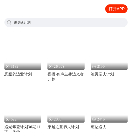
打开APP
追夫A计划
3132
20.9万
2190
恶魔的追爱计划
喜播|有声主播追光者
渣男宠夫计划
计划
522
2333
2446
追光攀登计划36期11
穿越之童养夫计划
霸总追夫