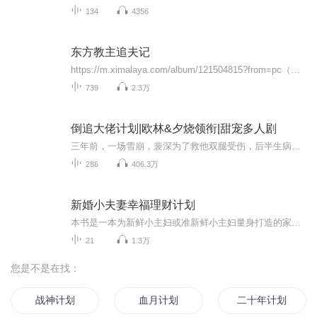
134
4356
东方教主追夫记
https://m.ximalaya.com/album/121504815?from=pc（同类爆笑爽文《我真不是天骄啊》欢迎收听）https://m.ximalaya.com/album/120982478?from=pc（同类爆笑爽文《离谱SEED：菜鸡儿苟命日常》欢迎收听）https://m.ximalaya.com/album/119578512?from=pc（同...
739
2.3万
倒追大佬计划|欧林&夕烧领衔|甜宠多人剧
三年前，一场雪崩，裴深为了救他双腿受伤，后半生病痛缠身，轮椅为伴。但他不悔。三年后，再次回国，沈风屿从真相中震惊自责，从此死缠烂打，伴他左右，情愫暗藏之下的舍命相救假借报恩背后的刻意靠近看似一追一逃的两颗心，实则是相互救赎的光。欢迎收听...
286
406.3万
新婚小夫妻幸福理财计划
本书是一本为新鲜小主妇或准新鲜小主妇量身打造的家庭理财图书。《新婚小夫妻幸福理财计划》作者作为一名刚步入婚姻生活的年轻女性，对自身角色的转变有着深刻的感触，对新婚家庭柴米油盐酱醋茶的生活的烦琐和不易有着深刻的领悟，于是通过“讲故事”的感...
21
1.3万
您是不是在找：
战神计划
血月计划
二十年计划