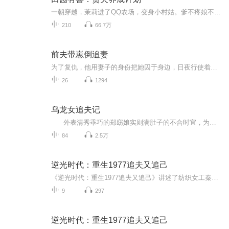
一朝穿越，茉莉进了QQ农场，变身小村姑。爹不疼娘不爱——没关系，姐大不了去找个男人。吃不饱穿不暖——没关系，姐有技术，随时可以奔小康。等到终于找到了一个男人，茉莉立即开始实施贤夫养成计划。上得了厅堂，下得了厨房，耍得了帅，打得了猎，耕得了田地，……只是，“娘子，其他事都可以听你的，生活里，听我的。”茉莉欲哭无泪，说好的贤夫呢？
210
66.7万
前夫带崽倒追妻
为了复仇，他用妻子的身份把她囚于身边，日夜行使着丈夫的权利，直到她怀孕。 “你觉得我会让你生下我的孩子吗？”他冷嘲。 为了腹中宝宝，她逃了。 八个月的肚子被他硬生生的拿掉了，她痛不欲生的出国。 五年后，她浴血回国，可这个冷酷的前夫，却一改过...
26
1294
乌龙女追夫记
外表清秀乖巧的郑窈娘实则满肚子的不合时宜，为了避免嫁给八十老翁做小妾的悲惨命运，她毅然离家出走，上京追寻她梦里的完美夫君——名动天下的如花公子潘沉玉。然而，这追夫大计从一开始就厄运连连：先是被迫带上小弟这个累赘，而后又遇上见死不...
84
2.5万
逆光时代：重生1977追夫又追己
《逆光时代：重生1977追夫又追己》讲述了纺织女工秦晓薇在人生尽头重生回1977年秋天的故事。面对母亲包办婚姻、陆家优渥彩礼的诱惑，她毅然撕碎彩礼单，决心参加恢复的高考，挣脱命运的枷锁。然而，追梦之路荆棘密布。家庭决裂，母亲断粮施压；工作受阻，...
9
297
逆光时代：重生1977追夫又追己