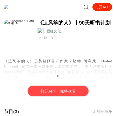
打开APP
《追风筝的人》丨90天听书计划
圆柱文化
418
14
《追风筝的人》是
美籍阿富汗
作家
卡勒德·胡赛尼
（Khaled
Hosseini）的第一部长篇小说，译者
李继宏
，上海人民出版社于
2003年出版，是美国2005年的排名第三的畅销书。
全书围绕风筝与
阿富汗的两个少年展开，讲述了一个富家少年与家中仆人，关于人
性的背叛与救赎的故事。
打
开
A
P
P，完整收听
节目(3)
切换顺序