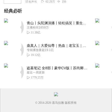
62.29万
156
有声书
经典必听
青山丨头陀渊演播丨轻松搞笑丨重生穿越丨古代权谋丨VIP免费 | 多人有声剧
主播粉丝1659万
11.38亿
蛊真人｜大爱仙尊｜热血｜老宝玉｜多人VIP免费有声剧
专辑播放量超19.1亿
19.12亿
盗墓笔记 全8部丨豪华CV版丨苏尚卿&边江 领衔 多人有声剧丨冠声文化丨南派三叔
最近一周更新
1779.25万
© 2014-
2026
喜马拉雅 版权所有