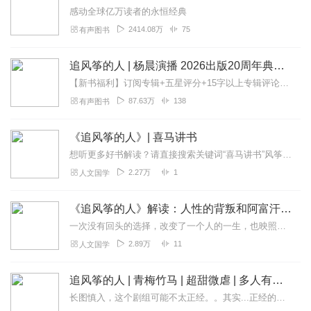
感动全球亿万读者的永恒经典
2414.08万
75
有声图书
追风筝的人 | 杨晨演播 2026出版20周年典藏重置版 | 为你，千千万万遍！
【新书福利】订阅专辑+五星评分+15字以上专辑评论，2月24日随机抽取10位用户，各赠送喜马拉雅会员月卡1张~2026年典藏有声版本资深演播人杨晨倾情献声友谊...
87.63万
138
有声图书
《追风筝的人》| 喜马讲书
想听更多好书解读？请直接搜索关键词“喜马讲书”风筝隐喻了一切，每个人已经拥有的、向往追寻的、厌恶唾弃的、遗憾的、怀念的、痴心妄想的一切。所以，我的答案是，千人千...
2.27万
1
人文国学
《追风筝的人》解读：人性的背叛和阿富汗命运|美国、塔利班、卡勒德·胡赛尼
一次没有回头的选择，改变了一个人的一生，也映照出一个国家的命运。用《追风筝的人》，直面懦弱、背叛、善良与战争。这不是关于原谅的故事，而是关于——人是否还能为过...
2.89万
11
人文国学
追风筝的人 | 青梅竹马 | 超甜微虐 | 多人有声小说【会员免费】
长图慎入，这个剧组可能不太正经。。其实...正经的简介其实是......第一次见他，他是一块寒冰。她像一只小强一样死缠烂打，紧抓不放。终于在今后的十几年里，他幻...