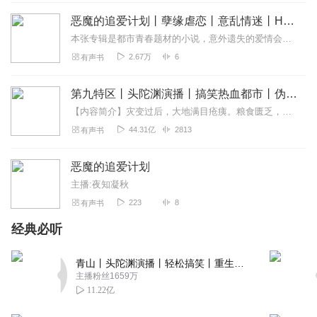
恶魔的追爱计划丨孽缘虐恋丨意乱情迷丨HE丨SHE
本张专辑是都市青春题材的小说，意外遗失的爱情会不会失而复得呢，另类的恋爱关系是怎样成型的呢，这其中有没有道德的沦丧和人性的扭曲呢，更多精彩内容尽在本书，欢迎订阅...
2.67万
6
有声书
第九特区丨头陀渊演播丨搞笑热血都市丨伪戒丨VIP免费多人有声剧
【内容简介】灾变过后，大地满目疮痍。粮食匮乏，资源紧俏，局势混乱……一位从待规划区杀出来的青年，背对着漫天黄沙，孤身来到九区谋生，却不曾想偶然结识三五好友，一念...
44.31亿
2813
有声书
恶魔的追爱计划
主播:夜知凝秋
223
8
有声书
经典必听
青山丨头陀渊演播丨轻松搞笑丨重生穿越丨古代权谋丨VIP免费 | 多人有声剧
主播粉丝1659万
11.22亿