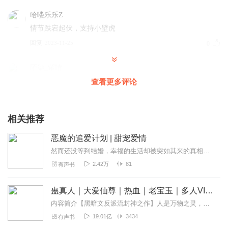
哈喽乐乐Z
情节跌宕起伏，支持小壁虎
回复
2023-11-25
0
陌染_紫晴
搬来我的小板凳，支持！
查看更多评论
回复
2023-12-13
0
相关推荐
恶魔的追爱计划 | 甜宠爱情
然而还没等到结婚，幸福的生活却被突如其来的真相打破。
2.42万
81
有声书
蛊真人｜大爱仙尊｜热血｜老宝玉｜多人VIP免费有声剧
内容简介【黑暗文反派流封神之作】人是万物之灵，蛊是天地真精。一个穿越者不断重生的故事。一个养蛊、炼蛊、用蛊的奇特世界。配音组（男角色）老宝玉旁白...
19.01亿
3434
有声书