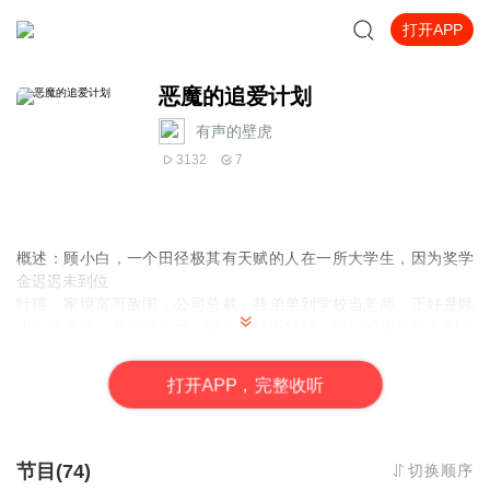
打开APP
恶魔的追爱计划
有声的壁虎
3132
7
概述：顾小白，一个田径极其有天赋的人在一所大学生，因为奖学
金迟迟未到位
叶瑶，家境富可敌国，公司总裁，替弟弟到学校当老师，正好是顾
小白的老师。见面第一天，两个人就不对付，他们的未来是走到一
起还是冤家路窄，请关注主播，主播会持续更新
打
开
A
P
P，完整收听
节目(74)
切换顺序