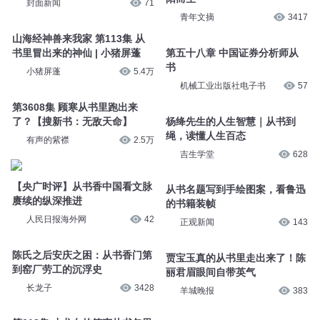
封面新闻
71
青年文摘
3417
山海经神兽来我家 第113集 从
书里冒出来的神仙 | 小猪屏蓬
第五十八章 中国证券分析师从
书
小猪屏蓬
5.4万
机械工业出版社电子书
57
第3608集 顾寒从书里跑出来
了？【搜新书：无敌天命】
杨绛先生的人生智慧｜从书到
绳，读懂人生百态
有声的紫襟
2.5万
吉生学堂
628
【央广时评】从书香中国看文脉
从书名题写到手绘图案，看鲁迅
赓续的纵深推进
的书籍装帧
人民日报海外网
42
正观新闻
143
陈氏之后安庆之困：从书香门第
贾宝玉真的从书里走出来了！陈
到窑厂劳工的沉浮史
丽君眉眼间自带英气
长龙子
3428
羊城晚报
383