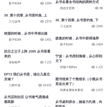
从书名看全书结构的两种方式
影子8184
1294
枕边文史馆
96
39_第十四章_从书里钓鱼_上
40_第十四章_从书里钓鱼_下
三七说书
2375
三七说书
2345
绝望的时候，从书中寻得出路
疲惫的时候，从书中获得滋养
影子8184
1451
影子8184
1404
抗日之父子上阵 1085 从书里看
来的
宁波：从书房到海港，从心怀到
天下
卓创有声
7.2万
轩辕十四Rex
1.1万
EP73 我们从书里，读出几座北
京城？
图书馆来了个熊馆长（小熊从书
里走出来了）
三联中读
10.6万
经典名著绘本童话
2.6万
从书店到社区 让书卷气洒满成
都高新
从书桌到讲台，她奋力扎根，向
阳而生