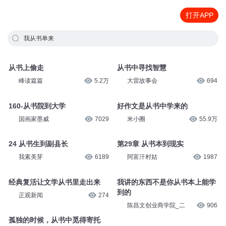
打开APP
我从书单来
从书上偷走
从书中寻找智慧
峰读篇篇
5.2万
大雷故事会
694
160-从书院到大学
好作文是从书中学来的
国画家墨威
7029
米小圈
55.9万
24 从书生到副县长
第29章 从书本到现实
我素美芽
6189
阿富汗村姑
1987
经典复活让文学从书里走出来
我讲的东西不是你从书本上能学
到的
正观新闻
274
陈昌文创业商学院_二
906
孤独的时候，从书中觅得寄托