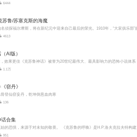
6444
克苏鲁/苏塞克斯的海魔
4613
（AI版）
1.1万
鲁《窃丹》
凡骨登仙窃妄丹，乾坤倒悬血肉寒
136
神话合集
951