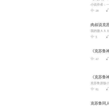
28
肉叔说克
我的微ＡＡＡ
5
《克苏鲁
47
《克苏鲁
克苏鲁原版
81
克苏鲁同