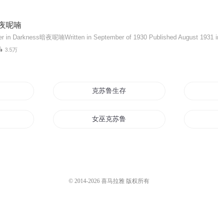
暗夜呢喃
3.5万
苏鲁
克苏鲁生存指南
苏鲁
女巫克苏鲁与太太我
赞歌
全球克苏鲁OL
鲁
克苏鲁的使徒
© 2014-
2026
喜马拉雅 版权所有
我的克苏鲁游戏