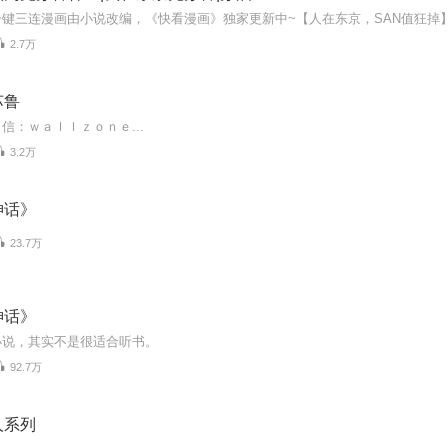
2.7万
苏鲁
信：ｗａｌｌｚｏｎｅ...
3.2万
神话》
23.7万
神话》
小说，其实不是很适合听书。
92.7万
人系列