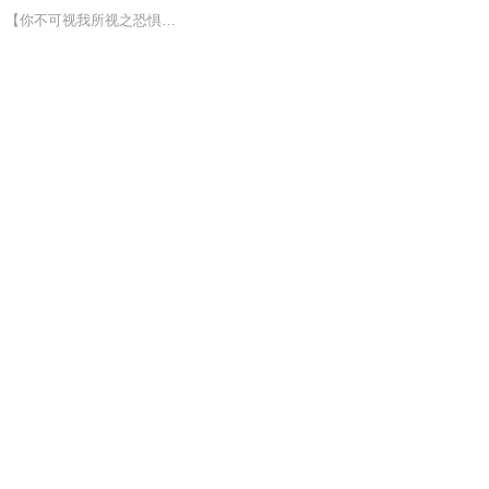
小说作者：一键三连漫画由小说改编，《快看漫画》独家更新中~【人在东京，SAN值狂掉】【你不可视我所视之恐惧】苏启，社交大师。车祸身亡，重生东京。这是一个深海与锚定的世界。神秘学，疯狂克苏鲁，客观唯心主义，群体思维，大众心理学。。。