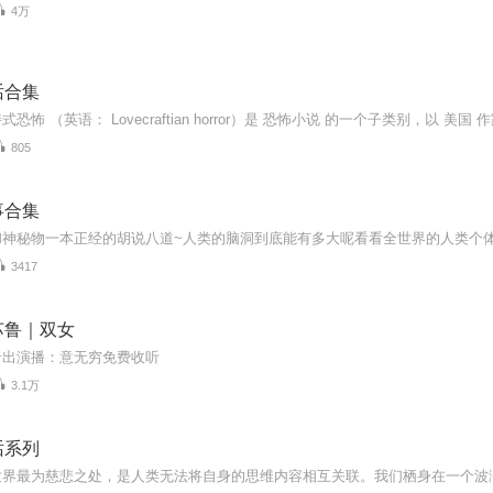
4万
话合集
805
事合集
3417
苏鲁｜双女
岩出演播：意无穷免费收听
3.1万
话系列