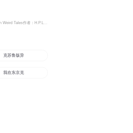
The Whisperer in Darkness暗夜呢喃Written in September of 1930 Published August 1931 in Weird Tales作者：H.P.Lovecraft笨拙的译者：竹子
克苏鲁版异人传
我在东京克苏鲁
克苏鲁神话咒文集
少女的克苏鲁很不克苏鲁
克苏鲁异闻录