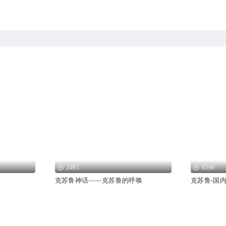
2495
6590
克苏鲁神话——克苏鲁的呼唤
克苏鲁-国