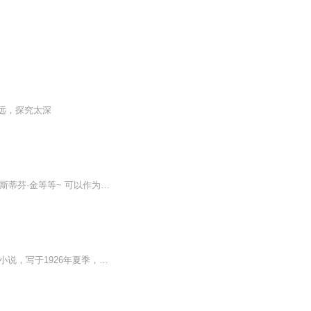
远，探究太深
上个世纪各位大佬创作的其他克苏鲁相关的小说，克拉克·阿什顿·史密斯，罗伯特·布洛克 ，斯蒂芬·金等等~ 可以作为爱手艺大神的小说延伸进行收听，也可以作为单独小说进行收听。 上世纪国外写作风格，所以比较的晦涩，拗口，希望您能喜欢~ 为练习渣作，大家凑合着听，也欢迎喜欢克苏鲁的小伙伴们与主播私信互动~...
《克苏鲁的呼唤》（The Call of Cthulhu）是美国小说家霍华德-菲利普-洛夫克拉夫特的短篇小说，写于1926年夏季，1928年2月在小说杂志《诡丽幻谭》上发表。故事由主人公开始追查一个奇异的艺术品，并由此发现隐藏在背后的神秘存在与未知深渊。