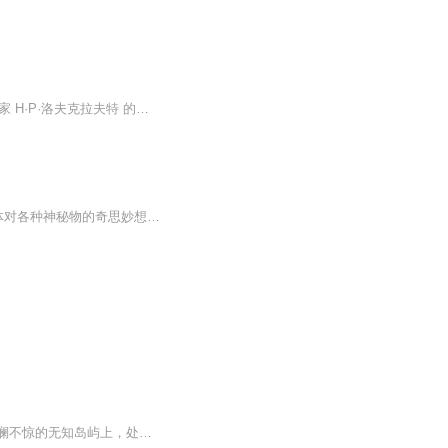
洛夫克拉夫特式恐怖 （英语： Lovecraftian horror）是 恐怖小说 的一个子类别，以 美国 作家 H·P·洛夫克拉夫特 的名字命名，其著重强调未知的宇宙恐怖，而非血腥或其他惊吓元素。 洛夫克拉夫特的作品强调 宇宙主义 哲学，认为正常表面掩饰下的潜在现实...
克苏鲁故事和神秘物一本正经的胡说八道~人类的脑洞到底能有多大呢看看全世界的人类个体对各种神秘物的奇思妙想吧~——“洛夫克拉夫特”如是说
在我看来，世界最为慈悲之处，是人类无法将自身的思维内容相互关联。我们栖身在一个波澜不惊的无知岛屿上，处于一片浩瀚无尽的黑色汪洋中，但这并不意味着我们就该为此远航。迄今为止，各门自然学科的纵深发展尚未对世界酿成灾祸；然而在不久的将来，孤立学科的只是最终会拼凑整合为一体，并将开辟出一番关于现实世界的恐怖景象，人类的地位也将岌岌可危。到那时，我们要么是被逼得发了疯，要么是逃跑，逃离光明，逃往一个新的黑暗时代去寻求和平与安全。——H·P洛夫克拉夫特 《克...