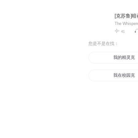
[克苏鲁]
41
您是不是在找：
我的精灵克
我在校园克
克苏鲁黄金
沉默的克苏
克苏鲁年轮