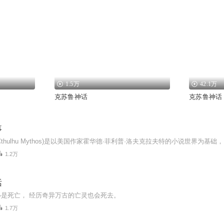
1.5万
42.1万
克苏鲁神话
克苏鲁神话
事
1.2万
话
是死亡， 经历奇异万古的亡灵也会死去。
1.7万