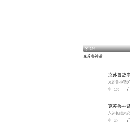
756
克苏鲁神话
克苏鲁故
133
克苏鲁神
永远长眠未必
30