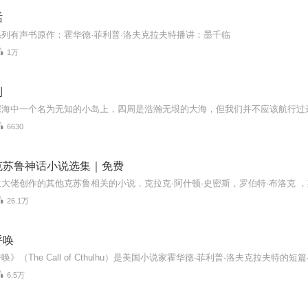
话
列有声书原作：霍华德·菲利普·洛夫克拉夫特播讲：墨千临
1万
列
深海中一个名为无知的小岛上，四周是浩瀚无垠的大海，但我们并不应该航行过
6630
克苏鲁神话小说选集｜免费
26.1万
呼唤
6.5万