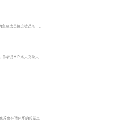
属于19世纪的名侦探福尔摩斯，将在新纪元中迎来自己最后的荣光。1910年，“大衮俱乐部”的主要成员接连被谋杀，其中包括福尔摩斯的哥哥麦考夫，尸体面目全非。福尔摩斯和华生追踪线索，发现线索最终指向了某个邪恶传说——苏塞克斯的海魔。不仅如此，整个...
1.25倍速播放，效果更佳《克苏鲁神话》被誉为20世纪最伟大、最具影响力的恐怖小说体系，作者是H.P.洛夫克拉夫特——或者“爱手艺”。假设你的脚边有一只蚂蚁在爬，你不会在意有没有踩死它，因为它太渺小了，是死还是活，对你来说没有分毫影响。在“克苏鲁神话”中描述的远古邪神的眼中，人类就是那只蚂蚁。洛夫克拉夫特所倡导的“宇宙主义”，即人类远非世界的主宰者，在尚未探索的未知宇宙中，隐藏着超乎想象、不可名状的恐怖真相，只是见上一眼就能让人陷入疯狂或者死亡。正如作者本人所述：“人类最古老...
人类心中最原始的恐惧，来源于对未知的敬畏。 《克苏鲁的呼唤》是H.P.洛夫克拉夫特构建克苏鲁神话体系的奠基之作，开创独树一帜的宇宙恐怖文学。故事始于一尊诡异雕像、一份遗留手稿，调查者顺着散落的线索走访各地，接触隐秘邪教、亲历深海奇遇，一步步...