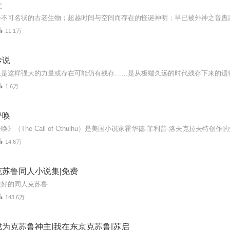
社
11.1万
传说
1.6万
呼唤
14.6万
苏鲁同人小说集|免费
较好的同人克苏鲁
143.6万
为克苏鲁神主|我在东京克苏鲁|苏启