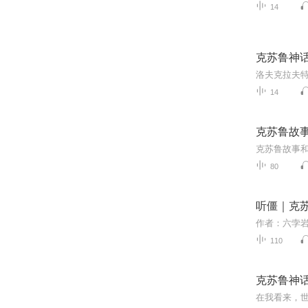
14
克苏鲁神
14
克苏鲁故
80
听僵｜克
作者：六孛
110
克苏鲁神