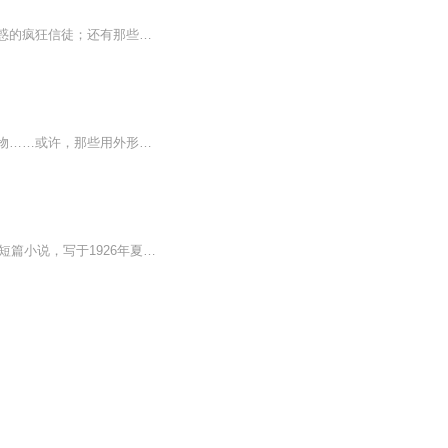
来自星空之外不可名状的古老生物；超越时间与空间而存在的怪诞神明；早已被外神之音蛊惑的疯狂信徒；还有那些隐藏于黑暗中，窥探着你的疯狂的目光；欢迎来到克苏鲁公社，我们邀请你一同寻找和见证，这些雄伟、神秘而又恐怖的存在友情提示：当你凝望克苏鲁...
可以想见，像是这样强大的力量或存在可能仍有残存……是从极端久远的时代残存下来的遗物……或许，那些用外形与模样所表达的理念早在高等人类崛起之前就已经消失了……仅仅有诗歌与传说捕捉到了一些飘荡着的、有关它们模样的记忆，并将它们称作神、怪物以...
《克苏鲁的呼唤》（The Call of Cthulhu）是美国小说家霍华德·菲利普·洛夫克拉夫特创作的短篇小说，写于1926年夏季，1928年2月在小说杂志《诡丽幻谭》上发表。小说讲述了主人公开始追查一个奇异的艺术品，并由此发现隐藏在背后的神秘存在与恐怖秘密。该...